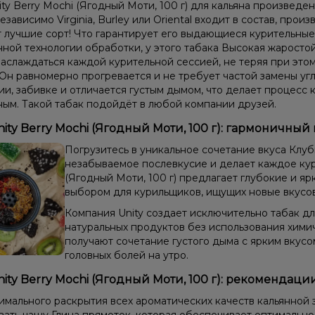
ity Berry Mochi (Ягодный Моти, 100 г) для кальяна произведе
езависимо Virginia, Burley или Oriental входит в состав, прои
 лучшие сорт! Что гарантирует его выдающиеся курительные
ной технологии обработки, у этого табака Высокая жаростой
аслаждаться каждой курительной сессией, не теряя при этом
 Он равномерно прогревается и не требует частой замены угл
и, забивке и отличается густым дымом, что делает процесс 
ым. Такой табак подойдёт в любой компании друзей.
nity Berry Mochi (Ягодный Моти, 100 г): гармоничный 
Погрузитесь в уникальное сочетание вкуса Клуб
незабываемое послевкусие и делает каждое кур
(Ягодный Моти, 100 г) предлагает глубокие и яр
выбором для курильщиков, ищущих новые вкусо
Компания Unity создает исключительно табак дл
натуральных продуктов без использования хими
получают сочетание густого дыма с ярким вкус
головных болей на утро.
nity Berry Mochi (Ягодный Моти, 100 г): рекомендац
имального раскрытия всех ароматических качеств кальянной 