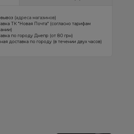
ль, Печенье
Груша/Дюшес, Лайм
вывоз (
адреса магазинов
)
авка ТК "Новая Почта" (согласно тарифам
ании)
авка по городу Днепр (от 80 грн)
ная доставка по городу (в течении двух часов)