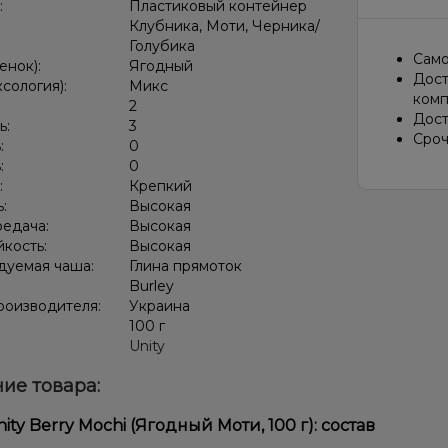
:
Пластиковый контейнер
Клубника, Моти, Черника/
Караме
Голубика
Само
енок):
Ягодный
Дост
ксология):
Микс
комп
:
2
Дост
ь:
3
Сроч
:
0
:
0
:
Крепкий
ь:
Высокая
редача:
Высокая
кость:
Высокая
дуемая чаша:
Глина прямоток
Burley
роизводителя:
Украина
:
100 г
Unity
ие товара:
ity Berry Mochi (Ягодный Моти, 100 г): состав