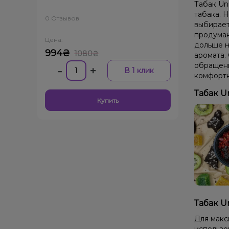
Табак Un
табака. Н
0 Отзывов
выбирает
продуман
Цена:
дольше н
994₴
1080₴
аромата.
обращени
-
+
В 1 клик
комфортн
Табак U
Купить
Табак U
Для макс