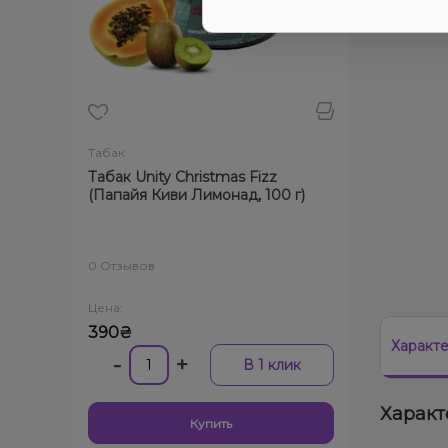
Табак
Табак Unity Christmas Fizz
(Папайя Киви Лимонад, 100 г)
0 Отзывов
Цена:
390₴
Характ
-
+
В 1 клик
Характ
Купить