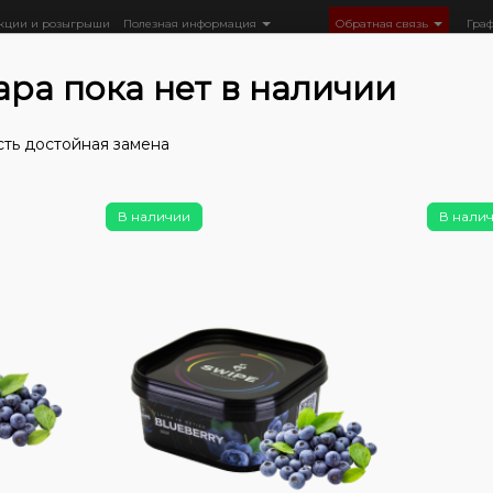
кции и розыгрыши
Полезная информация
Обратная связь
Гра
ара пока нет в наличии
сть достойная замена
Табак
Табак Unity
Unity (100 г)
Табак Unity Berry Moc
В наличии
В нали
Нет в 
Таб
(Яг
5
1
Цена:
Вкус