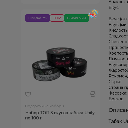
Упаковка
Вкус:
Скидка 8%
TOP
В наличии
Вкус (отт
Вкус (ми
Кислость
Сладкост
Свежесть
Пряность
Крепость
Дымност
Вкусопе
Жаростой
Рекомен
Сырьё:
Страна п
Фасовка
Бренд:
Подарочные наборы
Описан
Набор ТОП 3 вкусов табака Unity
по 100 г
Табак Un