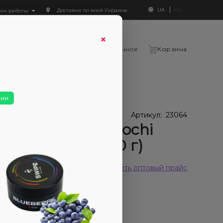
UA
RU
Доставка по всей Украине
фик работы:
×
Войти
Сравнение
Избранное
Корзина
hi (Ягодный Моти, 100 г)
чии
В наличии
наличии
Артикул:
23064
ак Unity Berry Mochi
одный Моти, 100 г)
 отзывов
Смотреть оптовый прайс
390₴