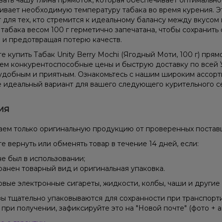
вать чашу Глина прямоток, которая обеспечивает оптимальн
вает необходимую температуру табака во время курения. Эт
 для тех, кто стремится к идеальному балансу между вкусом
 табака весом 100 г герметично запечатана, чтобы сохранить 
 и предотвращая потерю качеств.
е купить Табак Unity Berry Mochi (Ягодный Моти, 100 г) прям
ем конкурентоспособные цены и быструю доставку по всей 
удобным и приятным. Ознакомьтесь с нашим широким ассор
 идеальный вариант для вашего следующего курительного с
ия
ем только оригинальную продукцию от проверенных постав
е вернуть или обменять товар в течение 14 дней, если:
не был в использовании;
ранен товарный вид и оригинальная упаковка.
вые электронные сигареты, жидкости, колбы, чаши и другие 
зы тщательно упаковываются для сохранности при транспорт
 при получении, зафиксируйте это на "Новой почте" (фото + а