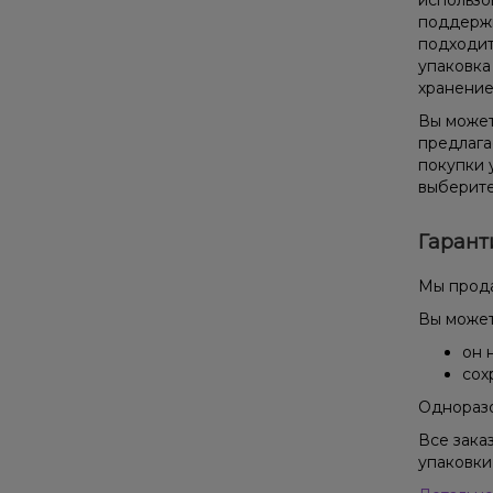
использо
поддержи
подходит
упаковка
хранение
Вы может
предлага
покупки 
выберите
Гарант
Мы прода
Вы может
он 
сох
Одноразо
Все зака
упаковки