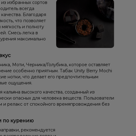
н из избранных сортов
зводитель всегда
 качества. Благодаря
кость, что позволяет
 мягкость и полноту
ей. Смесь легка в
курения максимально
вкус
ника, Моти, Черника/Голубика, которое оставляет
ение особенно приятным. Табак Unity Berry Mochi
кие нотки, что делает его предпочтительным
вые ощущения.
я кальяна высокого качества, созданный из
чески опасных для человека веществ. Пользователи
ом и релакс от спокойного времяпровождения без
ии по курению
заправки, рекомендуется