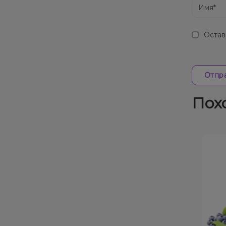
Остав
Отпра
Пох
Скидка 7%