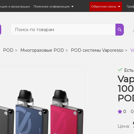
кции и розыгрыши
Полезная информация
Обратная связь
Гра
POD
Многоразовые POD
POD системы Vaporesso
V
Есть
Vap
10
PO
0
0
Цена: