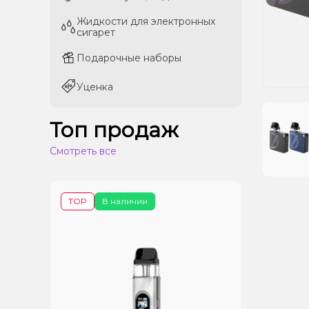
Жидкости для электронных
Жидкости для электронных
сигарет
сигарет
Подарочные наборы
Подарочные наборы
Уценка
Уценка
Топ продаж
Смотреть все
TOP
В наличии