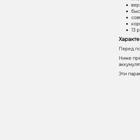
вер
быс
сов
кор
13 
Характе
Перед по
Ниже пре
аккумуля
Эти пара