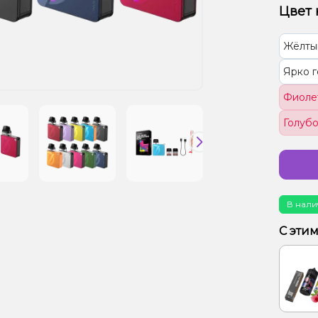
Цвет 
Жёлты
Ярко 
Фиоле
Голубо
В нали
С эти