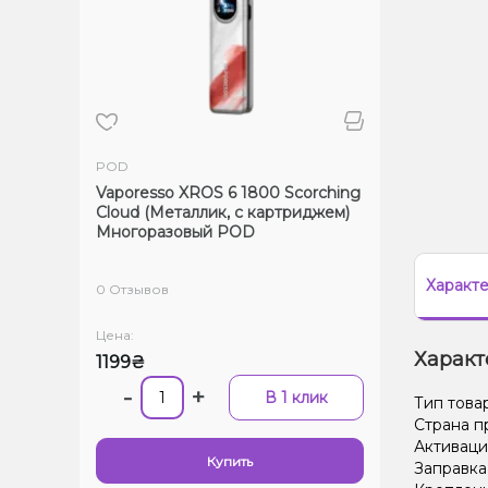
POD
Vaporesso XROS 6 1800 Scorching
Cloud (Металлик, с картриджем)
Многоразовый POD
Характ
0 Отзывов
Цена:
Характ
1199₴
-
+
В 1 клик
Тип това
Страна п
Активаци
Купить
Заправка