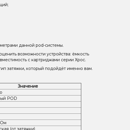
ций;
метрами данной pod-системы.
оценить возможности устройства: ёмкость
овместимость с картриджами серии Хрос.
тип затяжки, который подойдёт именно вам.
Значение
o
вый POD
 Ом
кая (от затяжки)