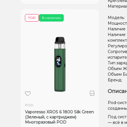
Креплени
Материал
Модель:
TOP
В наличии
Мощность
Наличие 
Наличие 
комплект
Регулиро
Сопроти
испарите
Тип заря
Объем Жи
Объем Ба
Бренд:
Описан
Pod-сист
POD
созданны
Vaporesso XROS 6 1800 Silk Green
Под сист
(Зеленый, с картриджем)
Многоразовый POD
— всё в 