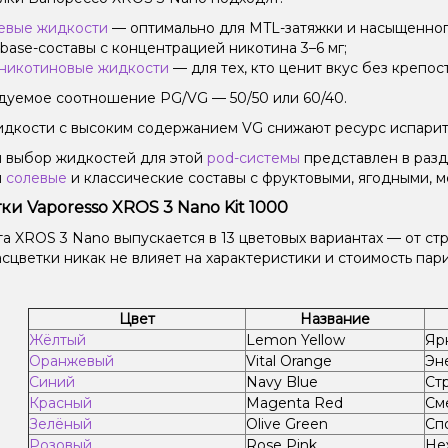
евые жидкости
— оптимально для MTL-затяжки и насыщенного
ebase-составы с концентрацией никотина 3–6 мг;
никотиновые жидкости
— для тех, кто ценит вкус без крепост
уемое соотношение PG/VG — 50/50 или 60/40.
идкости с высоким содержанием VG снижают ресурс испарит
 выбор жидкостей для этой
pod-системы
представлен в раз
ы
солевые
и классические составы с фруктовыми, ягодными, 
ки Vaporesso XROS 3 Nano Kit 1000
та XROS 3 Nano выпускается в 13 цветовых вариантах — от ст
сцветки никак не влияет на характеристики и стоимость пари
Цвет
Название
Жёлтый
Lemon Yellow
Яр
Оранжевый
Vital Orange
Эн
Синий
Navy Blue
Ст
Красный
Magenta Red
См
Зелёный
Olive Green
Сп
Розовый
Rose Pink
Не