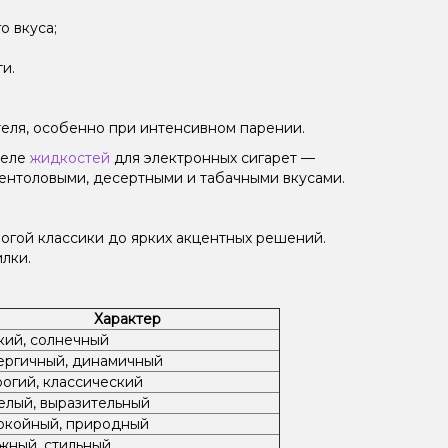
 вкуса;
и.
еля, особенно при интенсивном парении.
деле
жидкостей
для электронных сигарет —
ментоловыми, десертными и табачными вкусами.
рогой классики до ярких акцентных решений.
лки.
Характер
кий, солнечный
ергичный, динамичный
рогий, классический
елый, выразительный
окойный, природный
жный, стильный