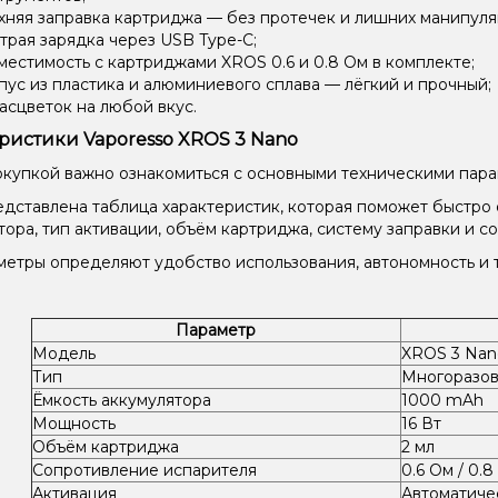
хняя заправка картриджа — без протечек и лишних манипуля
трая зарядка через USB Type-C;
местимость с картриджами XROS 0.6 и 0.8 Ом в комплекте;
пус из пластика и алюминиевого сплава — лёгкий и прочный;
расцветок на любой вкус.
ристики Vaporesso XROS 3 Nano
купкой важно ознакомиться с основными техническими пара
дставлена таблица характеристик, которая поможет быстро 
тора, тип активации, объём картриджа, систему заправки и с
метры определяют удобство использования, автономность и 
Параметр
Модель
XROS 3 Nan
Тип
Многоразо
Ёмкость аккумулятора
1000 mAh
Мощность
16 Вт
Объём картриджа
2 мл
Сопротивление испарителя
0.6 Ом / 0.8
Активация
Автоматичес