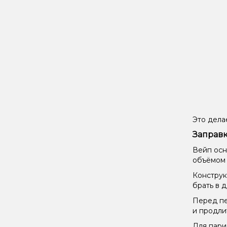
Это дела
Заправк
Вейп осн
объёмом 
Конструк
брать в д
Перед пе
и продли
Для пари