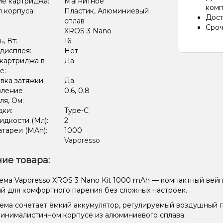
е картриджа:
Магнитное
комп
 корпуса:
Пластик, Алюминиевый
Дост
сплав
Сроч
XROS 3 Nano
, Вт:
16
дисплея:
Нет
картриджа в
Да
е:
вка затяжки:
Да
вление
0,6, 0,8
ля, Ом:
дки:
Type-C
дкости (Мл):
2
тареи (MAh):
1000
Vaporesso
ие товара:
ема Vaporesso XROS 3 Nano Kit 1000 mAh — компактный вейп
й для комфортного парения без сложных настроек.
ема сочетает ёмкий аккумулятор, регулируемый воздушный
минималистичном корпусе из алюминиевого сплава.