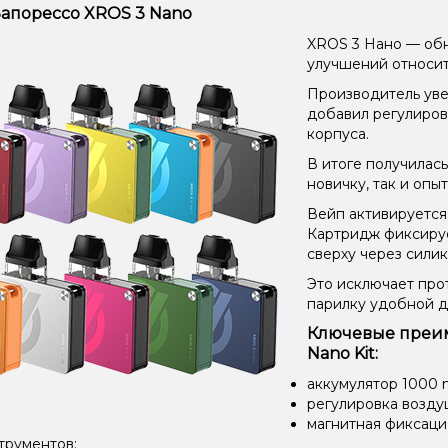
апорессо XROS 3 Nano
XROS 3 Нано — обн
улучшений относи
Производитель уве
добавил регулиров
корпуса.
В итоге получилас
новичку, так и опы
Вейп активируется 
Картридж фиксируе
сверху через сили
Это исключает про
парилку удобной д
Ключевые преим
Nano Kit:
аккумулятор 1000 
регулировка возду
магнитная фиксаци
трументов;