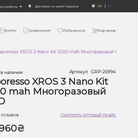
UA
RU
Доставка по всей Украине
фик работы:
Войти
Сравнение
Избранное
Корзина
aporesso XROS 3 Nano Kit 1000 mah Многоразовый POD
Артикул:
GRP-26994
 в наличии
oresso XROS 3 Nano Kit
00 mah Многоразовый
D
 отзывов
Смотреть оптовый прайс
960₴