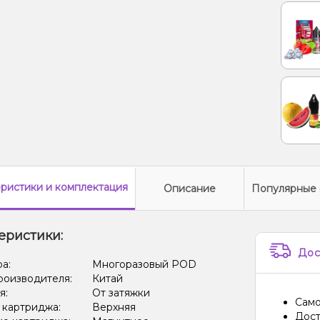
еристики
и комплектация
Описание
Популярные 
еристики:
Дос
ра:
Многоразовый POD
роизводителя:
Китай
я:
От затяжки
Само
 картриджа:
Верхняя
Дост