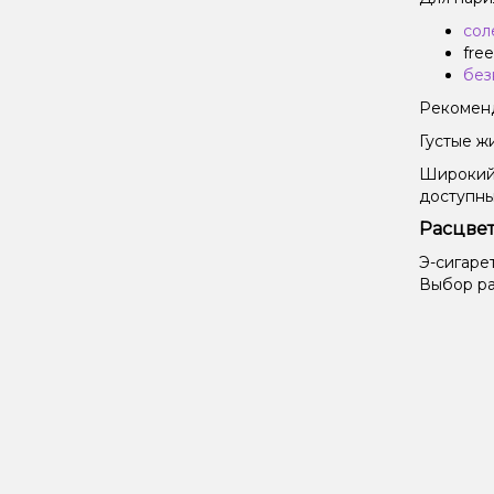
сол
fre
без
Рекоменд
Густые ж
Широкий
доступн
Расцвет
Э-сигаре
Выбор ра