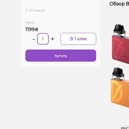
Обзор В
0 Отзывов
Цена:
1199₴
-
+
В 1 клик
Купить
инс