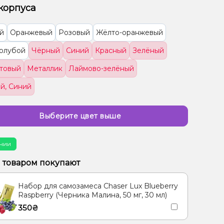
корпуса
й
Оранжевый
Розовый
Жёлто-оранжевый
голубой
Чёрный
Синий
Красный
Зелёный
товый
Металлик
Лаймово-зелёный
й, Синий
Выберите цвет выше
чии
м товаром покупают
Набор для самозамеса Chaser Lux Blueberry
Raspberry (Черника Малина, 50 мг, 30 мл)
350₴