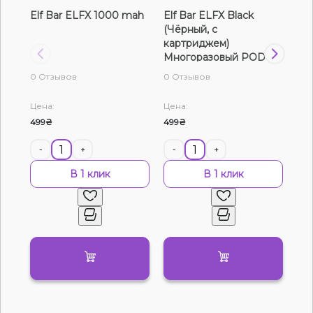
Elf Bar ELFX 1000 mah
Elf Bar ELFX Black
Elf
Жидкости для электронных сигарет
(Чёрный, с
(С
картриджем)
Мн
Подарочные наборы
Многоразовый POD
0 Отзывов
0 Отзывов
0 О
Уценка
Цена:
Цена:
Цен
499₴
499₴
49
-
+
-
+
-
В 1 клик
В 1 клик
Нет в наличии
Артикул:
28357
Vaporesso XROS 4 Mini Word Pop (Металлик
с узором, с картриджем) Многоразовый
POD
0
0 отзывов
Смотреть оптовый прайс