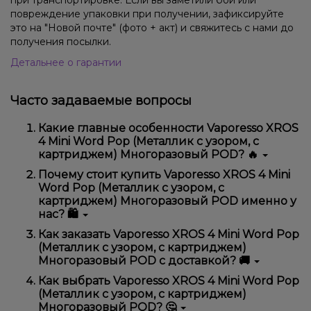
при транспортировке. Если вы заметили бой или
повреждение упаковки при получении, зафиксируйте
это на "Новой почте" (фото + акт) и свяжитесь с нами до
получения посылки.
Детальнее о гарантии
Часто задаваемые вопросы
Какие главные особенности Vaporesso XROS
4 Mini Word Pop (Металлик с узором, с
картриджем) Многоразовый POD? 🔥
Vaporesso XROS 4 Mini Word Pop (Металлик с
Почему стоит купить Vaporesso XROS 4 Mini
узором, с картриджем) Многоразовый POD
Word Pop (Металлик с узором, с
отличается высоким качеством, удобством
картриджем) Многоразовый POD именно у
использования и надежностью.
нас? 🛍️
Мы предлагаем только оригинальную продукцию,
Как заказать Vaporesso XROS 4 Mini Word Pop
широкий ассортимент, выгодные цены и быструю
(Металлик с узором, с картриджем)
доставку. Кроме того, у нас регулярные акции и
Многоразовый POD с доставкой? 🚚
скидки для клиентов!
Оформить заказ можно в несколько кликов:
Как выбрать Vaporesso XROS 4 Mini Word Pop
(Металлик с узором, с картриджем)
Добавьте Vaporesso XROS 4 Mini Word Pop
Многоразовый POD? 🤔
(Металлик с узором, с картриджем)