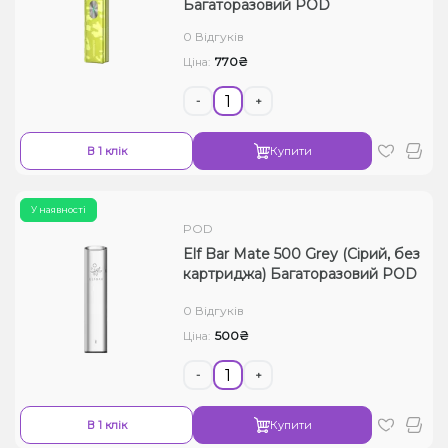
Багаторазовий POD
0 Відгуків
770₴
Ціна:
-
+
В 1 клік
Купити
У наявності
POD
Elf Bar Mate 500 Grey (Сірий, без
картриджа) Багаторазовий POD
0 Відгуків
500₴
Ціна:
-
+
В 1 клік
Купити