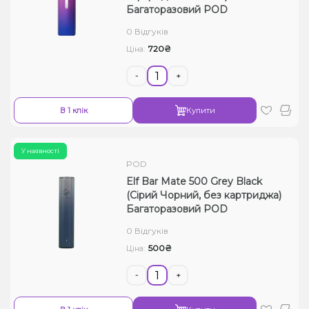
Багаторазовий POD
0 Відгуків
720₴
Ціна:
-
+
В 1 клік
Купити
У наявності
POD
Elf Bar Mate 500 Grey Black
(Сірий Чорний, без картриджа)
Багаторазовий POD
0 Відгуків
500₴
Ціна:
-
+