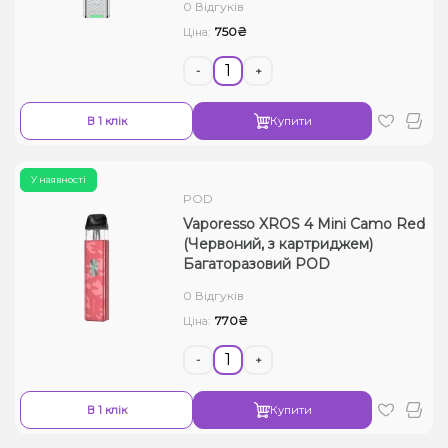
0 Відгуків
750₴
Ціна:
-
+
В 1 клік
Купити
У наявності
POD
Vaporesso XROS 4 Mini Camo Red
(Червоний, з картриджем)
Багаторазовий POD
0 Відгуків
770₴
Ціна:
-
+
В 1 клік
Купити