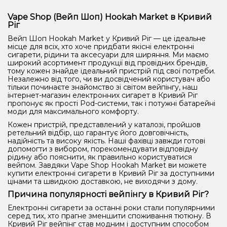
Vape Shop (Вейп Шоп) Hookah Market в Кривий
Ріг
Вейп Шоп Hookah Market у Кривий Ріг — це ідеальне
місце для всіх, хто хоче придбати якісні електронні
сигарети, рідини та аксесуари для ширяння. Ми маємо
широкий асортимент продукції від провідних брендів,
тому кожен знайде ідеальний пристрій під свої потреби.
Незалежно від того, чи ви досвідчений користувач або
тільки починаєте знайомство зі світом вейпінгу, наш
інтернет-магазин електронних сигарет в Кривий Ріг
пропонує як прості Pod-системи, так і потужні батарейні
моди для максимального комфорту.
Кожен пристрій, представлений у каталозі, пройшов
ретельний відбір, що гарантує його довговічність,
надійність та високу якість. Наші фахівці завжди готові
допомогти з вибором, порекомендувати відповідну
рідину або пояснити, як правильно користуватися
вейпом. Завдяки Vape Shop Hookah Market ви можете
купити електронні сигарети в Кривий Ріг за доступними
цінами та швидкою доставкою, не виходячи з дому.
Причина популярності вейпінгу в Кривий Ріг?
Електронні сигарети за останні роки стали популярними
серед тих, хто прагне зменшити споживання тютюну. В
Кривий Ріг вейпінг став модним і доступним способом