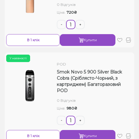
0 Відгуків
720₴
Ціна:
-
+
В 1 клік
Купити
У наявності
POD
Smok Novo 5 900 Silver Black
Cobra (Сріблясто-Чорний, з
картриджем) Багаторазовий
POD
0 Відгуків
980₴
Ціна:
-
+
В 1 клік
Купити