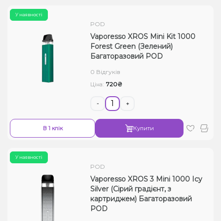
У наявності
POD
Vaporesso XROS Mini Kit 1000
Forest Green (Зелений)
Багаторазовий POD
0 Відгуків
720₴
Ціна:
-
+
В 1 клік
Купити
У наявності
POD
Vaporesso XROS 3 Mini 1000 Icy
Silver (Сірий градієнт, з
картриджем) Багаторазовий
POD