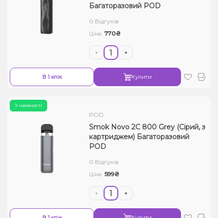
Багаторазовий POD
0 Відгуків
770₴
Ціна:
-
+
В 1 клік
Купити
У наявності
POD
Smok Novo 2C 800 Grey (Сірий, з
картриджем) Багаторазовий
POD
0 Відгуків
599₴
Ціна:
-
+
В 1 клік
Купити