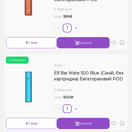
Рідини для електронних сигарет
0 Відгуків
599₴
Ціна:
Подарункові набори
-
+
Уцінка
В 1 клік
Купити
У наявності
POD
Elf Bar Mate 500 Blue (Синій, без
картриджа) Багаторазовий POD
0 Відгуків
500₴
Ціна:
-
+
В 1 клік
Купити