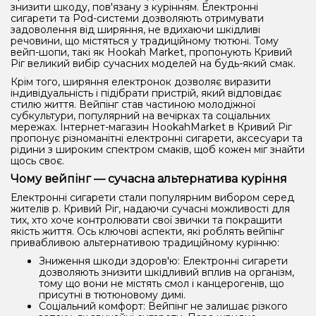
знизити шкоду, пов'язану з курінням. Електронні
сигарети та Pod-системи дозволяють отримувати
задоволення від ширяння, не вдихаючи шкідливі
речовини, що містяться у традиційному тютюні. Тому
вейп-шопи, такі як Hookah Market, пропонують Кривий
Ріг великий вибір сучасних моделей на будь-який смак.
Крім того, ширяння електронок дозволяє виразити
індивідуальність і підібрати пристрій, який відповідає
стилю життя. Вейпінг став частиною молодіжної
субкультури, популярний на вечірках та соціальних
мережах. Інтернет-магазин HookahMarket в Кривий Ріг
пропонує різноманітні електронні сигарети, аксесуари та
рідини з широким спектром смаків, щоб кожен міг знайти
щось своє.
Чому вейпінг — сучасна альтернатива куріння
Електронні сигарети стали популярним вибором серед
жителів р. Кривий Ріг, надаючи сучасні можливості для
тих, хто хоче контролювати свої звички та покращити
якість життя. Ось ключові аспекти, які роблять вейпінг
привабливою альтернативою традиційному курінню:
Зниження шкоди здоров'ю: Електронні сигарети
дозволяють знизити шкідливий вплив на організм,
тому що вони не містять смол і канцерогенів, що
присутні в тютюновому димі.
Соціальний комфорт: Вейпінг не залишає різкого