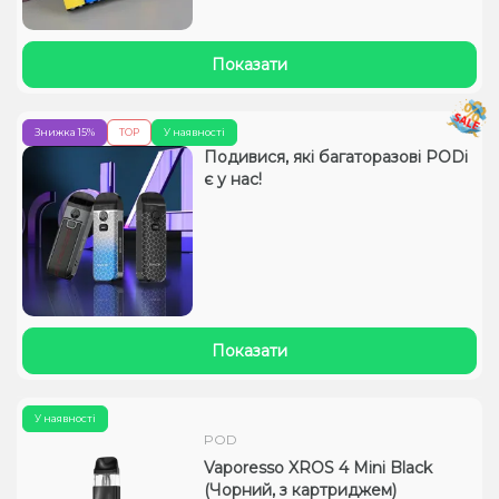
Показати
Знижка 15%
TOP
У наявності
Подивися, які багаторазові PODі
є у нас!
Показати
У наявності
POD
Vaporesso XROS 4 Mini Black
(Чорний, з картриджем)