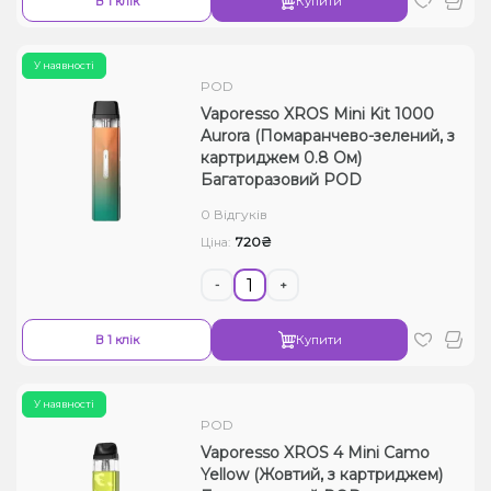
В 1 клік
Купити
У наявності
POD
Vaporesso XROS Mini Kit 1000
Aurora (Помаранчево-зелений, з
картриджем 0.8 Ом)
Багаторазовий POD
0 Відгуків
720₴
Ціна:
-
+
В 1 клік
Купити
У наявності
POD
Vaporesso XROS 4 Mini Camo
Yellow (Жовтий, з картриджем)