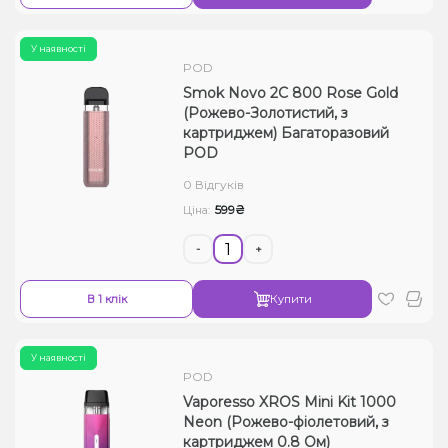
У наявності
POD
Smok Novo 2C 800 Rose Gold
(Рожево-Золотистий, з
картриджем) Багаторазовий
POD
0 Відгуків
599₴
Ціна:
-
+
В 1 клік
Купити
У наявності
POD
Vaporesso XROS Mini Kit 1000
Neon (Рожево-фіолетовий, з
картриджем 0.8 Ом)