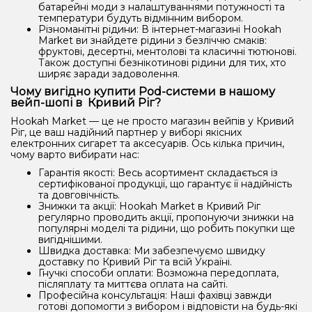
батарейні моди з налаштуваннями потужності та
температури будуть відмінним вибором.
Різноманітні рідини: В інтернет-магазині Hookah
Market ви знайдете рідини з безліччю смаків:
фруктові, десертні, ментолові та класичні тютюнові.
Також доступні безнікотинові рідини для тих, хто
ширяє заради задоволення.
Чому вигідно купити Pod-системи в нашому
вейп-шопі в Кривий Ріг?
Hookah Market — це не просто магазин вейпів у Кривий
Ріг, це ваш надійний партнер у виборі якісних
електронних сигарет та аксесуарів. Ось кілька причин,
чому варто вибирати нас:
Гарантія якості: Весь асортимент складається із
сертифікованої продукції, що гарантує її надійність
та довговічність.
Знижки та акції: Hookah Market в Кривий Ріг
регулярно проводить акції, пропонуючи знижки на
популярні моделі та рідини, що робить покупки ще
вигіднішими.
Швидка доставка: Ми забезпечуємо швидку
доставку по Кривий Ріг та всій Україні.
Гнучкі способи оплати: Возможна передоплата,
післяплату та миттєва оплата на сайті.
Професійна консультація: Наші фахівці завжди
готові допомогти з вибором і відповісти на будь-які