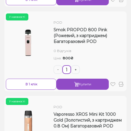
У наявності
POD
Smok PROPOD 800 Pink
(Рожевий, з картриджем)
Багаторазовий POD
0 Відгуків
800₴
Ціна:
-
+
В 1 клік
Купити
У наявності
POD
Vaporesso XROS Mini Kit 1000
Gold (Золотистий, з картриджем
0.8 Ом) Багаторазовий POD