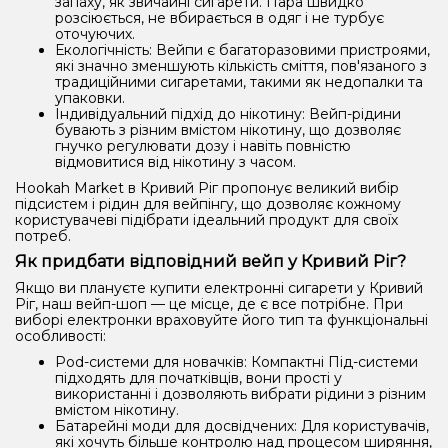
запаху, як звичайні сигарети. Пара швидко
розсіюється, не вбирається в одяг і не турбує
оточуючих.
Екологічність: Вейпи є багаторазовими пристроями,
які значно зменшують кількість сміття, пов'язаного з
традиційними сигаретами, такими як недопалки та
упаковки.
Індивідуальний підхід до нікотину: Вейп-рідини
бувають з різним вмістом нікотину, що дозволяє
гнучко регулювати дозу і навіть повністю
відмовитися від нікотину з часом.
Hookah Market в Кривий Ріг пропонує великий вибір
підсистем і рідин для вейпінгу, що дозволяє кожному
користувачеві підібрати ідеальний продукт для своїх
потреб.
Як придбати відповідний вейп у Кривий Ріг?
Якщо ви плануєте купити електронні сигарети у Кривий
Ріг, наш вейп-шоп — це місце, де є все потрібне. При
виборі електронки враховуйте його тип та функціональні
особливості:
Pod-системи для новачків: Компактні Під-системи
підходять для початківців, вони прості у
використанні і дозволяють вибрати рідини з різним
вмістом нікотину.
Батарейні моди для досвідчених: Для користувачів,
які хочуть більше контролю над процесом ширяння,