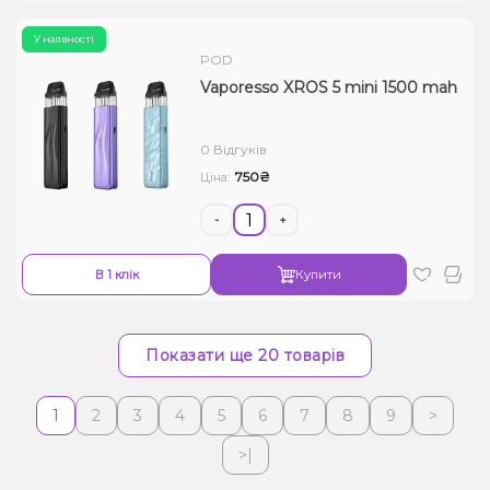
У наявності
POD
Vaporesso XROS 5 mini 1500 mah
0 Відгуків
750₴
Ціна:
-
+
В 1 клік
Купити
Показати ще 20 товарів
1
2
3
4
5
6
7
8
9
>
>|