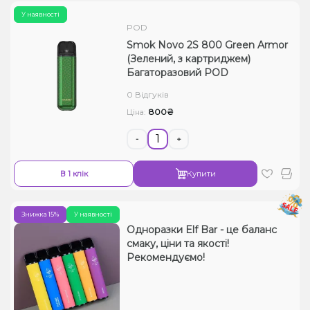
У наявності
POD
Smok Novo 2S 800 Green Armor
(Зелений, з картриджем)
Багаторазовий POD
0 Відгуків
800₴
Ціна:
-
+
В 1 клік
Купити
Знижка 15%
У наявності
Одноразки Elf Bar - це баланс
смаку, ціни та якості!
Рекомендуємо!