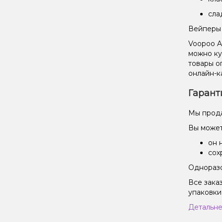
сла
Вейперы 
Voopoo A
можно ку
товары о
онлайн-к
Гарант
Мы прода
Вы может
он 
сох
Одноразо
Все зака
упаковки
Детальне