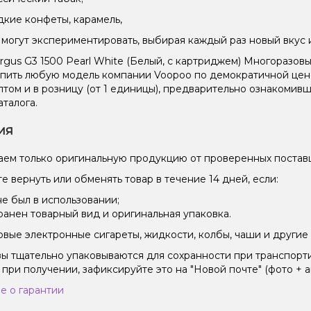
дкие конфеты, карамель,
могут экспериментировать, выбирая каждый раз новый вкус 
rgus G3 1500 Pearl White (Белый, с картриджем) Многоразов
пить любую модель компании Voopoo по демократичной цене 
птом и в розницу (от 1 единицы), предварительно ознакоми
аталога.
ия
ем только оригинальную продукцию от проверенных постав
е вернуть или обменять товар в течение 14 дней, если:
не был в использовании;
ранен товарный вид и оригинальная упаковка.
вые электронные сигареты, жидкости, колбы, чаши и другие 
зы тщательно упаковываются для сохранности при транспорт
 при получении, зафиксируйте это на "Новой почте" (фото + а
е о гарантии