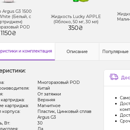
 Argus G3 1500
Жидко
White (Белый, с
Жидкость Lucky APPLE
Малин
ртриджем)
(Яблоко, 50 мг, 30 мл)
оразовый POD
350₴
1150₴
еристики
и комплектация
Описание
Популярные 
еристики:
Дос
ра:
Многоразовый POD
роизводителя:
Китай
я:
От затяжки
Само
 картриджа:
Верхняя
Дост
е картриджа:
Магнитное
комп
 корпуса:
Пластик, Цинковый сплав
Дост
Argus G3
Сроч
, Вт:
30
дисплея:
Да