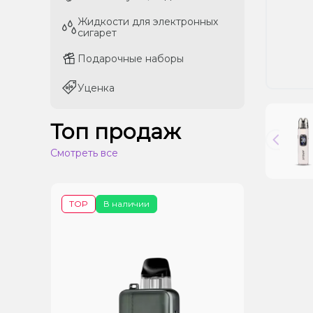
Жидкости для электронных
Жидкости для электронных
сигарет
сигарет
Подарочные наборы
Подарочные наборы
Уценка
Уценка
Топ продаж
Смотреть все
TOP
В наличии