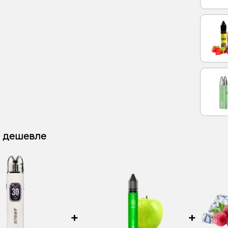
 дешевле
+
+