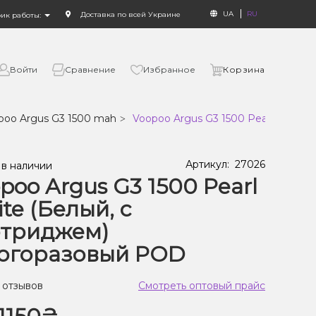
UA
RU
Доставка по всей Украине
фик работы:
Войти
Сравнение
Избранное
Корзина
poo Argus G3 1500 mah
Voopoo Argus G3 1500 Pearl White
Артикул:
27026
 в наличии
poo Argus G3 1500 Pearl
te (Белый, с
ртриджем)
огоразовый POD
 отзывов
Смотреть оптовый прайс