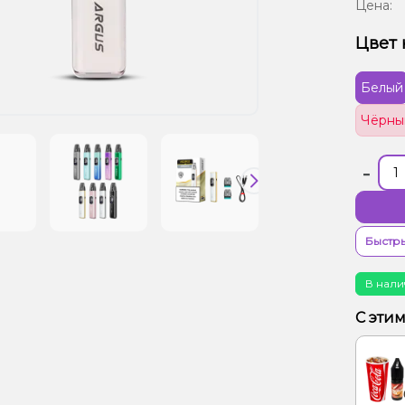
Цена:
Цвет 
Белый
Чёрны
-
Быстры
В нали
С эти