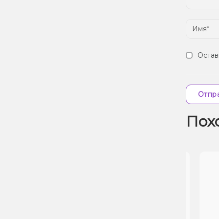
Остав
Отпра
Пох