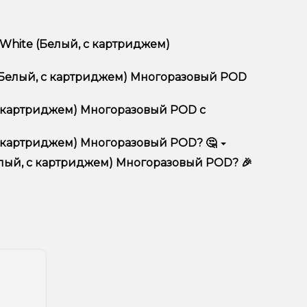
 White (Белый, с картриджем)
разовый POD отличается высоким качеством,
e (Белый, с картриджем) Многоразовый POD
тимент, выгодные цены и быструю доставку.
, с картриджем) Многоразовый POD с
 с картриджем) Многоразовый POD? 🤔
триджем) Многоразовый POD в корзину.
ян, учитывайте размер, материал и тип чаши, если
Белый, с картриджем) Многоразовый POD? 🎉
еальный вариант.
едложения. Следите за обновлениями на сайте и в
ния!
естоположения.