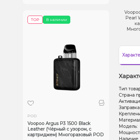
Voopoo
Pearl 
TOP
В наличии
ка
Мног
Характ
Характ
Тип това
Страна п
Активаци
Заправка
Креплени
POD
Материал
Voopoo Argus P3 1500 Black
Модель:
Leather (Чёрный с узором, с
Мощность
картриджем) Многоразовый POD
Наличие 