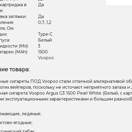
картриджа в
Да
е:
вка затяжки:
Да
вление
0,7, 1,2
ля, Ом:
дки:
Type-C
пуса:
Белый
дкости (Мл):
3
тареи (MAh):
1500
Voopoo
ие товара:
ные сигареты ПОД Voopoo стали отличной альтернативой об
огих вейперов, поскольку не источают неприятного запаха 
ная сигарета Voopoo Argus G3 1500 Pearl White (Белый, с к
и эксплуатационными характеристиками и большим разнообр
ежающие, ледяные;
ктово-ягодные;
ссический табак;