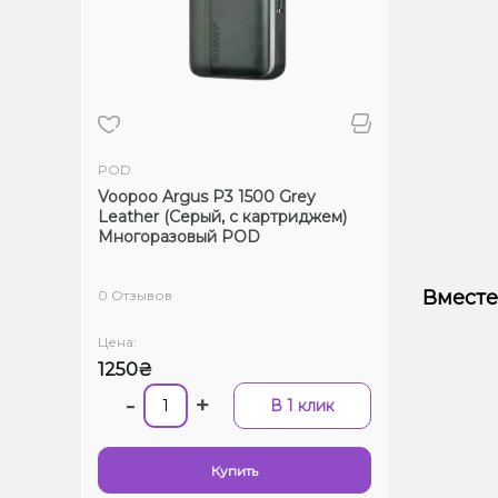
POD
Voopoo Argus P3 1500 Grey
Leather (Серый, с картриджем)
Многоразовый POD
Вместе
0 Отзывов
Цена:
1250₴
-
+
В 1 клик
Купить