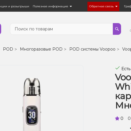
кции и розыгрыши
Полезная информация
Обратная связь
Гра
POD
Многоразовые POD
POD системы Voopoo
Voo
Есть
Voo
Whi
ка
Мн
0
0