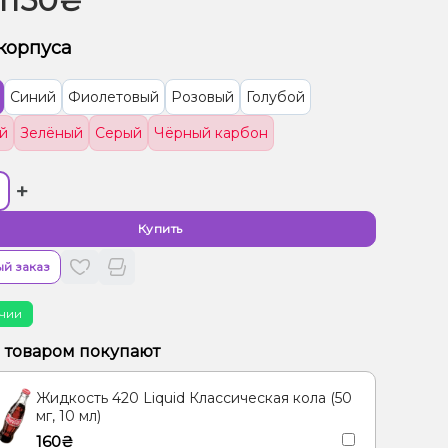
1150₴
корпуса
Синий
Фиолетовый
Розовый
Голубой
й
Зелёный
Серый
Чёрный карбон
+
Купить
й заказ
чии
м товаром покупают
Жидкость 420 Liquid Классическая кола (50
мг, 10 мл)
160₴