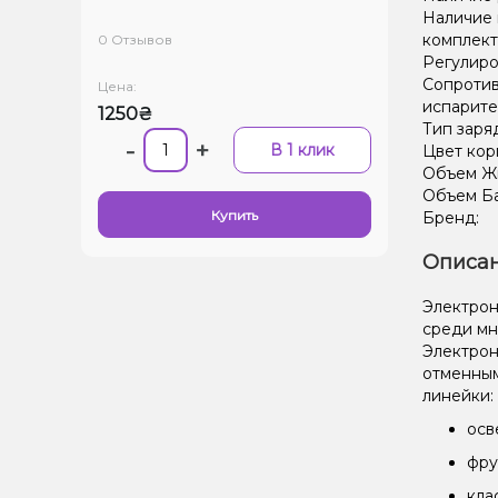
Наличие 
комплект
0 Отзывов
Регулиро
Сопроти
Цена:
испарите
1250₴
Тип заря
-
+
В 1 клик
Цвет кор
Объем Жи
Объем Ба
Купить
Бренд:
Описан
Электрон
среди мн
Электрон
отменным
линейки:
осв
фру
кла