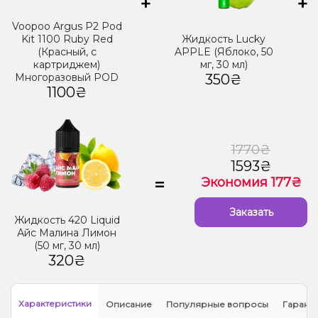
+
+
Voopoo Argus P2 Pod
Kit 1100 Ruby Red
Жидкость Lucky
(Красный, с
APPLE (Яблоко, 50
картриджем)
мг, 30 мл)
Многоразовый POD
350₴
1100₴
1770₴
1593₴
=
Экономия 177₴
Заказать
Жидкость 420 Liquid
Айс Малина Лимон
(50 мг, 30 мл)
320₴
Характеристики
Описание
Популярные вопросы
Гарант