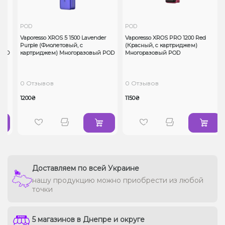
POD
POD
Vaporesso XROS 5 1500 Lavender
Vaporesso XROS PRO 1200 Red
с
Purple (Фиолетовый, с
(Красный, с картриджем)
OD
картриджем) Многоразовый POD
Многоразовый POD
0 Отзывов
0 Отзывов
1200₴
1150₴
Доставляем по всей Украине
нашу продукцию можно приобрести из любой
точки
5 магазинов в Днепре и округе