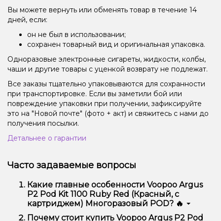
Вы можете вернуть или обменять товар в течение 14
дней, если:
он не был в использовании;
сохранен товарный вид и оригинальная упаковка.
Одноразовые электронные сигареты, жидкости, колбы,
чаши и другие товары с уценкой возврату не подлежат.
Все заказы тщательно упаковываются для сохранности
при транспортировке. Если вы заметили бой или
повреждение упаковки при получении, зафиксируйте
это на "Новой почте" (фото + акт) и свяжитесь с нами до
получения посылки.
Детальнее о гарантии
Часто задаваемые вопросы
Какие главные особенности Voopoo Argus
P2 Pod Kit 1100 Ruby Red (Красный, с
картриджем) Многоразовый POD? 🔥
Voopoo Argus P2 Pod Kit 1100 Ruby Red (Красный, с
Почему стоит купить Voopoo Argus P2 Pod