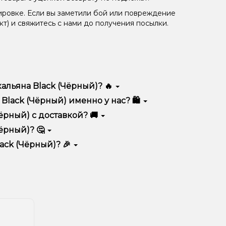
ировке. Если вы заметили бой или повреждение
кт) и свяжитесь с нами до получения посылки.
альяна Black (Чёрный)? 🔥
соким качеством, удобством использования и
Black (Чёрный) именно у нас? 🛍️
тимент, выгодные цены и быструю доставку.
ёрный) с доставкой? 🚚
ёрный)? 🤔
в корзину.
ян, учитывайте размер, материал и тип чаши, если
ack (Чёрный)? 🎉
еальный вариант.
едложения. Следите за обновлениями на сайте и в
ния!
естоположения.