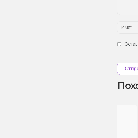
Остав
Отпра
Пох