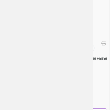
Аксессуары
Универсальное средство для мытья
и чистки кальянов Storm
0 Отзывов
Цена:
220₴