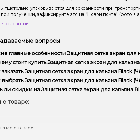
зы тщательно упаковываются для сохранности при транспорт
 при получении, зафиксируйте это на "Новой почте" (фото + а
е о гарантии
задаваемые вопросы
ие главные особенности Защитная сетка экран для к
итная сетка экран для кальяна Black (Чёрный) отличается вы
ему стоит купить Защитная сетка экран для кальяна 
ежностью.
предлагаем только оригинальную продукцию, широкий ассор
 заказать Защитная сетка экран для кальяна Black (Ч
ме того, у нас регулярные акции и скидки для клиентов!
рмить заказ можно в несколько кликов:
 выбрать Защитная сетка экран для кальяна Black (Ч
Добавьте Защитная сетка экран для кальяна Black (Чёрный) 
ор зависит от ваших предпочтений – например, если это каль
ь ли скидки на Защитная сетка экран для кальяна Bl
п – мощность и вкус. Наши менеджеры помогут подобрать ид
Перейдите к оформлению заказа.
 Мы регулярно проводим акции и предлагаем специальные пр
 о товаре:
Выберите удобный способ оплаты и доставки.
ем телеграмм-канале, чтобы не упустить выгодные предложе
Подтвердите заказ – мы быстро отправим его вам!
тавка доступна по всей Украине, сроки зависят от вашего м