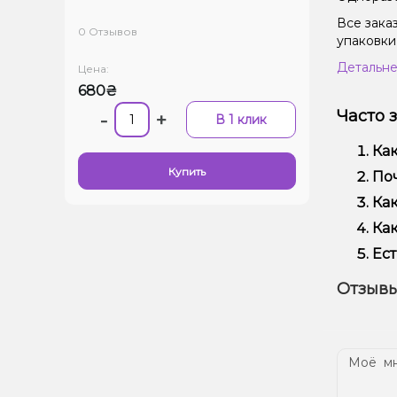
Все зака
0 Отзывов
упаковки
Детальне
Цена:
680₴
Часто 
-
+
В 1 клик
Как
Купить
Защ
Поч
над
Мы 
Как
Кро
Офо
Как
Выб
Ест
вей
Да!
Отзывы
наш
Дос