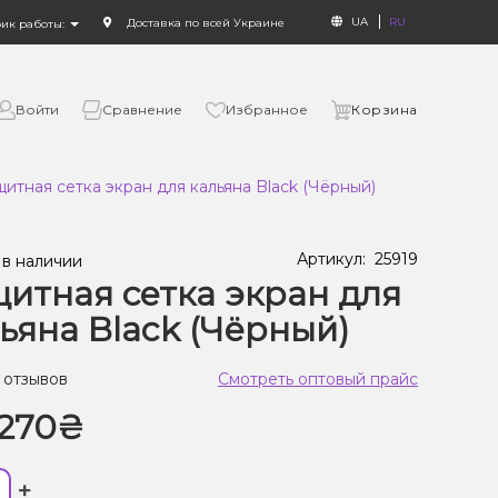
UA
RU
Доставка по всей Украине
фик работы:
Войти
Сравнение
Избранное
Корзина
итная сетка экран для кальяна Black (Чёрный)
Артикул:
25919
 в наличии
итная сетка экран для
ьяна Black (Чёрный)
 отзывов
Смотреть оптовый прайс
270₴
+