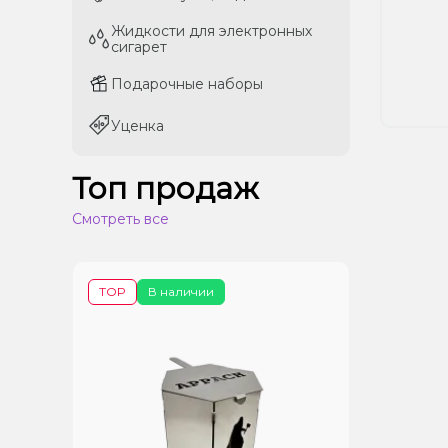
Жидкости для электронных
Жидкости для электронных
сигарет
сигарет
Подарочные наборы
Подарочные наборы
Уценка
Уценка
Топ продаж
Смотреть все
TOP
В наличии