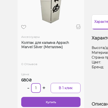
Характ
Аксессуары
Характ
Колпак для кальяна Appach
Marvel Silver (Металлик)
Высота/д
Материа
Страна п
Цвет:
0 Отзывов
Бренд:
Цена:
680₴
-
+
В 1 клик
Купить
Описан