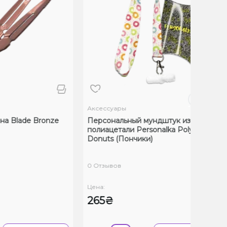
Аксессуары
на Blade Bronze
Персональный мундштук из
полиацетали Personalka Poly
Donuts (Пончики)
0 Отзывов
Цена:
265₴