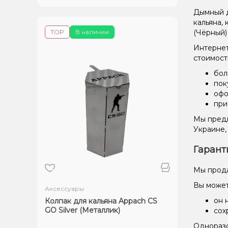
Дымный д
кальяна,
TOP
В наличии
(Чёрный)
Интернет
стоимост
бол
пок
офо
при
Мы предл
Украине,
Гарант
Мы прода
Вы может
Аксессуары
он 
Колпак для кальяна Appach CS
GO Silver (Металлик)
сох
Одноразо