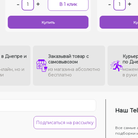
-
+
-
+
В 1 клик
Купить
Ку
в в Днепре и
Заказывай товар с
Курьер
самовывозом
по Дн
нлайн, но и
из магазина абсолютно
можем 
ми
бесплатно
в руки
Наш Te
Подписаться на рассылку
Все самые 
подборки 