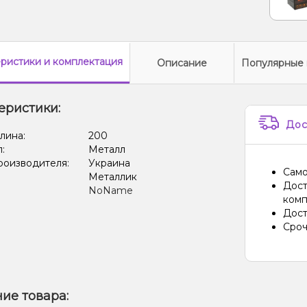
еристики
и комплектация
Описание
Популярные 
еристики:
Дос
лина:
200
л:
Металл
роизводителя:
Украина
Само
Металлик
Дост
NoName
комп
Дост
Сроч
ие товара: