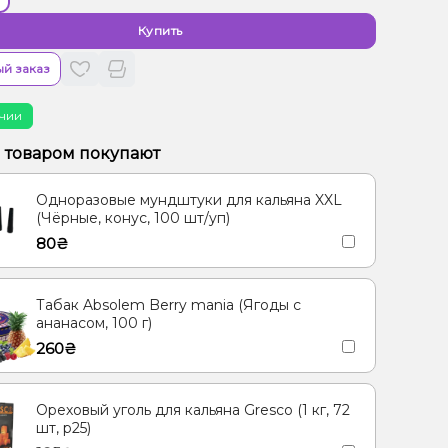
Купить
й заказ
чии
м товаром покупают
Одноразовые мундштуки для кальяна XXL
(Чёрные, конус, 100 шт/уп)
80₴
Табак Absolem Berry mania (Ягоды с
ананасом, 100 г)
260₴
Ореховый уголь для кальяна Gresco (1 кг, 72
шт, р25)