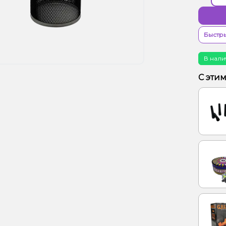
Быстры
В нали
С эти