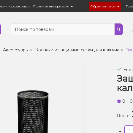
кции и розыгрыши
Полезная информация
Обратная связь
Гра
Аксессуары
Колпаки и защитные сетки для кальяна
Защ
Есть
Защ
кал
0
0
Цена:
-