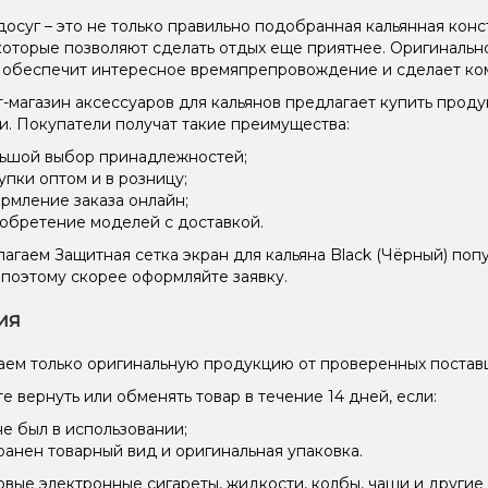
осуг – это не только правильно подобранная кальянная конст
 которые позволяют сделать отдых еще приятнее. Оригинально
 обеспечит интересное времяпрепровождение и сделает ко
-магазин аксессуаров для кальянов предлагает купить прод
и. Покупатели получат такие преимущества:
ьшой выбор принадлежностей;
упки оптом и в розницу;
рмление заказа онлайн;
обретение моделей с доставкой.
агаем Защитная сетка экран для кальяна Black (Чёрный) по
 поэтому скорее оформляйте заявку.
ия
ем только оригинальную продукцию от проверенных постав
е вернуть или обменять товар в течение 14 дней, если:
не был в использовании;
ранен товарный вид и оригинальная упаковка.
вые электронные сигареты, жидкости, колбы, чаши и другие 