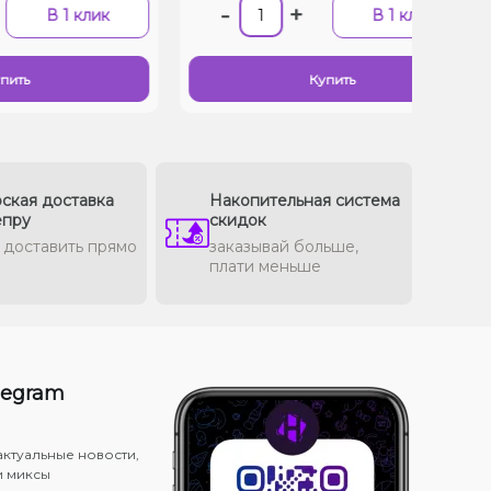
-
+
В 1 клик
В 1 клик
пить
Купить
ская доставка
Накопительная система
епру
скидок
доставить прямо
заказывай больше,
плати меньше
legram
актуальные новости,
и миксы