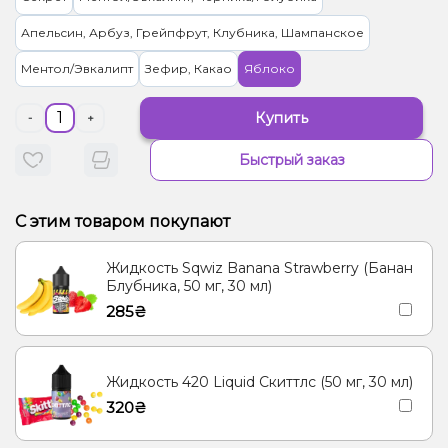
Апельсин, Арбуз, Грейпфрут, Клубника, Шампанское
Ментол/Эвкалипт
Зефир, Какао
Яблоко
Купить
-
+
Быстрый заказ
С этим товаром покупают
Жидкость Sqwiz Banana Strawberry (Банан
Блубника, 50 мг, 30 мл)
285₴
Жидкость 420 Liquid Скиттлс (50 мг, 30 мл)
320₴