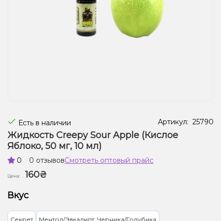
Жидкости для электронных сигарет
Подарочные наборы
Уценка
Артикул:
25790
Есть в наличии
Жидкость Creepy Sour Apple (Кислое
Яблоко, 50 мг, 10 мл)
0
0 отзывов
Смотреть оптовый прайс
160₴
Цена:
Вкус
Секрет
Ментол/Эвкалипт, Черника/Голубика