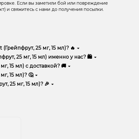
ировке. Если вы заметили бой или повреждение
кт) и свяжитесь с нами до получения посылки.
(Грейпфрут, 25 мг, 15 мл)? 🔥
ся высоким качеством, удобством использования и
рут, 25 мг, 15 мл) именно у нас? 🛍️
тимент, выгодные цены и быструю доставку.
мг, 15 мл) с доставкой? 🚚
г, 15 мл)? 🤔
л) в корзину.
ян, учитывайте размер, материал и тип чаши, если
т, 25 мг, 15 мл)? 🎉
еальный вариант.
едложения. Следите за обновлениями на сайте и в
ния!
естоположения.