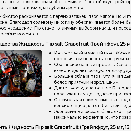
ельного использования и обеспечивает богатый вкус Грейпфр
ельными нотками для глубины аромата.
 быстро раскрывается с первых затяжек, даря мягкое, но ин
сие. Благодаря солевому никотину обеспечивается более б
ое насыщение. Flip станет отличным выбором как для повсе
я особых моментов.
ства Жидкость Flip salt Grapefruit (Грейпфрут, 25 мг
Интенсивный и чистый вкус: Жижка
позволяя вам полностью погрузиться
Сбалансированный профиль: Сочетан
качеств делает каждую затяжку уд
Большие облака пара: Отличная ды
более приятным и зрелищным.
Длительное удовольствие: Благода
прослужит вам долго, даже при час
Оптимальная совместимость с под 
консистенцию для стабильной пода
Экономичный расход: благодаря пр
максимально эффективно, что позв
ть Жидкость Flip salt Grapefruit (Грейпфрут, 25 мг, 1