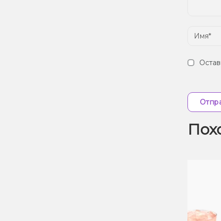
Остав
Отпра
Пох