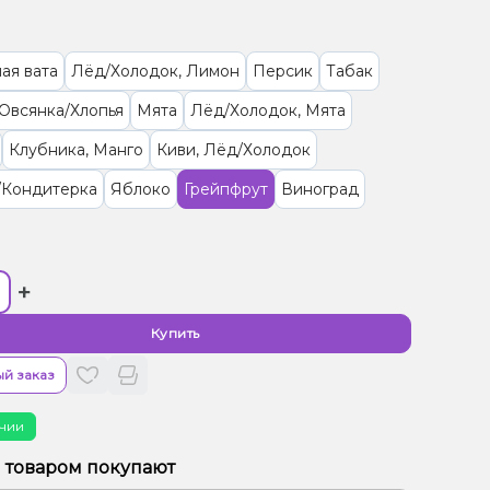
ая вата
Лёд/Холодок, Лимон
Персик
Табак
Овсянка/Хлопья
Мята
Лёд/Холодок, Мята
Клубника, Манго
Киви, Лёд/Холодок
/Кондитерка
Яблоко
Грейпфрут
Виноград
+
Купить
й заказ
чии
м товаром покупают