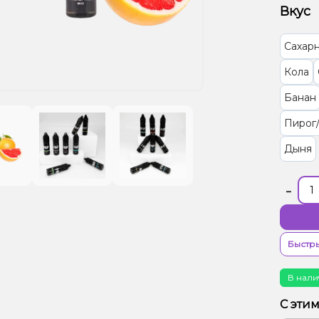
Вкус
Сахарн
Кола
Банан
Пирог
Дыня
-
Быстры
В нали
С эти