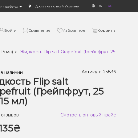
UA
RU
Доставка по всей Украине
фик работы:
Войти
Сравнение
Избранное
Корзина
 15 мл)
Жидкость Flip salt Grapefruit (Грейпфрут, 25 мг, 15 мл)
Артикул:
25836
 в наличии
кость Flip salt
pefruit (Грейпфрут, 25
 15 мл)
 отзывов
Смотреть оптовый прайс
135₴