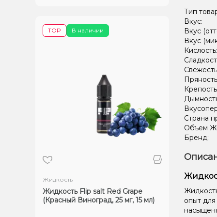
Тип това
Вкус:
TOP
В наличии
Вкус (отт
Вкус (ми
Кислость
Сладкост
Свежесть
Пряность
Крепость
Дымност
Вкусопе
Страна п
Объем Жи
Бренд:
Описан
Жидкость
Жидкость
Жидкость 
Жидкость Flip salt Red Grape
(Красный Виноград, 25 мг, 15 мл)
опыт для
насыщенн