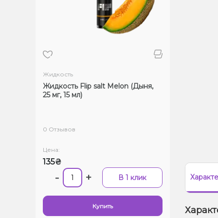
Жидкость
Жидкость Flip salt Melon (Дыня,
25 мг, 15 мл)
0 Отзывов
Цена:
135₴
-
+
Характ
В 1 клик
Купить
Характ