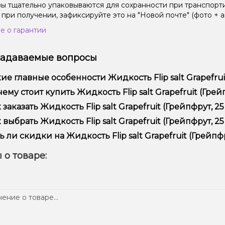
зы тщательно упаковываются для сохранности при транспорт
 при получении, зафиксируйте это на "Новой почте" (фото + а
е о гарантии
задаваемые вопросы
ие главные особенности Жидкость Flip salt Grapefruit 
кость Flip salt Grapefruit (Грейпфрут, 25 мг, 15 мл) отличает
ему стоит купить Жидкость Flip salt Grapefruit (Грейпф
ежностью.
предлагаем только оригинальную продукцию, широкий ассор
 заказать Жидкость Flip salt Grapefruit (Грейпфрут, 25 
ме того, у нас регулярные акции и скидки для клиентов!
рмить заказ можно в несколько кликов:
 выбрать Жидкость Flip salt Grapefruit (Грейпфрут, 25 м
Добавьте Жидкость Flip salt Grapefruit (Грейпфрут, 25 мг, 15 м
ор зависит от ваших предпочтений – например, если это каль
ь ли скидки на Жидкость Flip salt Grapefruit (Грейпфру
п – мощность и вкус. Наши менеджеры помогут подобрать ид
Перейдите к оформлению заказа.
 Мы регулярно проводим акции и предлагаем специальные пр
 о товаре:
Выберите удобный способ оплаты и доставки.
ем телеграмм-канале, чтобы не упустить выгодные предложе
Подтвердите заказ – мы быстро отправим его вам!
тавка доступна по всей Украине, сроки зависят от вашего м