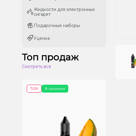
Жидкости для электронных
Жидкости для электронных
сигарет
сигарет
Подарочные наборы
Подарочные наборы
Уценка
Уценка
Топ продаж
Смотреть все
TOP
В наличии