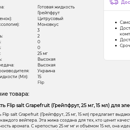
Дос
ра:
Готовая жидкость
Грейпфрут
енок):
Цитрусовый
Само
ксология):
Моновкус
Дост
:
3
комп
ь:
2
Дост
:
0
Сроч
:
0
:
25 мг
ь:
Высокая
редача:
Высокая
роизводителя:
Украина
дкости (Мл):
15
Flip
ие товара:
 Flip salt Grapefruit (Грейпфрут, 25 мг, 15 мл) для 
Flip salt Grapefruit (Грейпфрут, 25 мг, 15 мл) предлагает выд
 каждого вейпера. Эта жижа создана для тех, кто ценит качес
ость аромата. С крепостью 25 мг мг и объёмом 15 мл, она ид