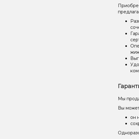
Приобрест
предлага
Раз
соч
Гар
сер
Опе
жиж
Выг
Удо
ком
Гарант
Мы прода
Вы может
он 
сох
Одноразо