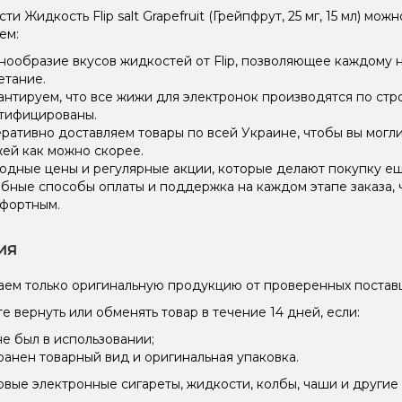
и Жидкость Flip salt Grapefruit (Грейпфрут, 25 мг, 15 мл) мож
ем:
нообразие вкусов жидкостей от Flip, позволяющее каждому 
етание.
антируем, что все жижи для электронок производятся по стр
тифицированы.
ративно доставляем товары по всей Украине, чтобы вы могл
ей как можно скорее.
одные цены и регулярные акции, которые делают покупку ещ
бные способы оплаты и поддержка на каждом этапе заказа, 
фортным.
ия
ем только оригинальную продукцию от проверенных постав
е вернуть или обменять товар в течение 14 дней, если:
не был в использовании;
ранен товарный вид и оригинальная упаковка.
вые электронные сигареты, жидкости, колбы, чаши и другие 