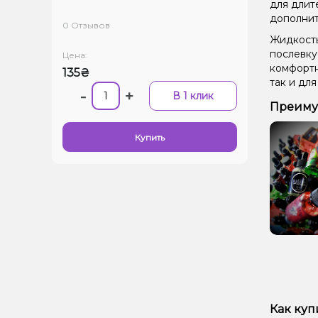
для длит
дополнит
0 Отзывов
Жидкость
послевку
Цена:
комфортн
135₴
так и дл
-
+
В 1 клик
Преимуще
Купить
Как купи