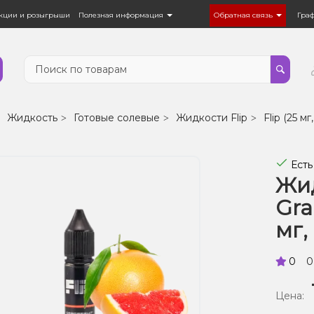
кции и розыгрыши
Полезная информация
Обратная связь
Гра
Жидкость
Готовые солевые
Жидкости Flip
Flip (25 мг,
Есть
Жид
Gra
мг,
0
0
Цена: