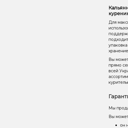
Кальянн
курени
Для макс
использо
поддержи
подходит
упаковка
хранение
Вы может
прямо се
всей Укр
ассорти
куритель
Гарант
Мы прода
Вы может
он 