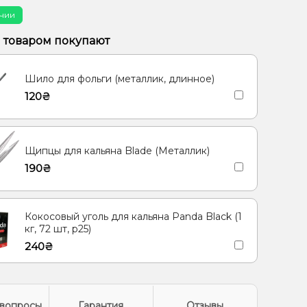
ты, Мультифрукт
Пунш, Ягоды
чии
, Персик, Черника/Голубика
Гранат, Кола
м товаром покупают
, Грейпфрут, Малина
Маракуйя
Шило для фольги (металлик, длинное)
/Пряности, Чай, Ягоды
120₴
, Пирог/Кондитерка
Малина, Сливки/Крем
Щипцы для кальяна Blade (Металлик)
190₴
Кокосовый уголь для кальяна Panda Black (1
кг, 72 шт, р25)
240₴
вопросы
Гарантия
Отзывы