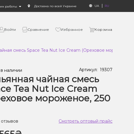
UA
RU
Доставка по всей Украине
фик работы:
Войти
Сравнение
Избранное
Корзина
айная смесь Space Tea Nut Ice Cream (Ореховое мороженое, 2
Артикул:
19307
 в наличии
ьянная чайная смесь
ce Tea Nut Ice Cream
еховое мороженое, 250
 отзывов
Смотреть оптовый прайс