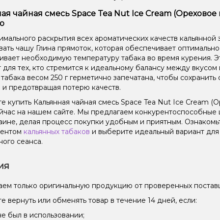
ая чайная смесь Space Tea Nut Ice Cream (Ореховое
ю
имального раскрытия всех ароматических качеств кальянной 
вать чашу Глина прямоток, которая обеспечивает оптимальн
вает необходимую температуру табака во время курения. Эт
 для тех, кто стремится к идеальному балансу между вкусом
 табака весом 250 г герметично запечатана, чтобы сохранить 
 и предотвращая потерю качеств.
е купить Кальянная чайная смесь Space Tea Nut Ice Cream (О
йчас на нашем сайте. Мы предлагаем конкурентоспособные 
аине, делая процесс покупки удобным и приятным. Ознаком
ментом
кальянных табаков
и выберите идеальный вариант дл
ного сеанса.
ия
ем только оригинальную продукцию от проверенных постав
е вернуть или обменять товар в течение 14 дней, если:
не был в использовании;