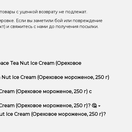
товары с уценкой возврату не подлежат.
ировке. Если вы заметили бой или повреждение
кт) и свяжитесь с нами до получения посылки.
ace Tea Nut Ice Cream (Ореховое
женое, 250 г) отличается высоким качеством,
 Nut Ice Cream (Ореховое мороженое, 250 г)
тимент, выгодные цены и быструю доставку.
 Cream (Ореховое мороженое, 250 г) с
Cream (Ореховое мороженое, 250 г)? 🤔
(Ореховое мороженое, 250 г) в корзину.
ян, учитывайте размер, материал и тип чаши, если
t Ice Cream (Ореховое мороженое, 250 г)?
еальный вариант.
едложения. Следите за обновлениями на сайте и в