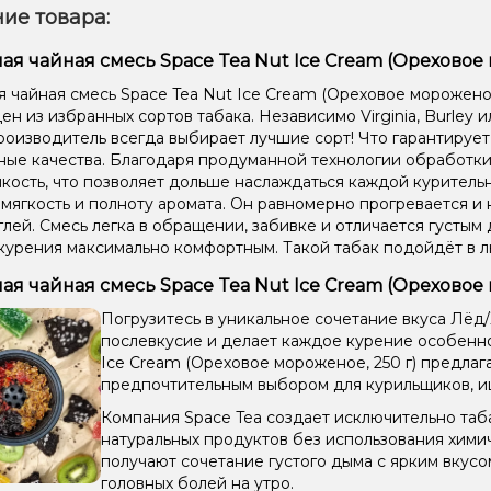
ие товара:
ая чайная смесь Space Tea Nut Ice Cream (Ореховое м
я чайная смесь Space Tea Nut Ice Cream (Ореховое мороженое,
н из избранных сортов табака. Независимо Virginia, Burley ил
производитель всегда выбирает лучшие сорт! Что гарантируе
ные качества. Благодаря продуманной технологии обработки,
кость, что позволяет дольше наслаждаться каждой курительн
 мягкость и полноту аромата. Он равномерно прогревается и 
глей. Смесь легка в обращении, забивке и отличается густым 
курения максимально комфортным. Такой табак подойдёт в 
ая чайная смесь Space Tea Nut Ice Cream (Ореховое
Погрузитесь в уникальное сочетание вкуса Лёд
послевкусие и делает каждое курение особенно
Ice Cream (Ореховое мороженое, 250 г) предлага
предпочтительным выбором для курильщиков, и
Компания Space Tea создает исключительно таба
натуральных продуктов без использования хими
получают сочетание густого дыма с ярким вкус
головных болей на утро.