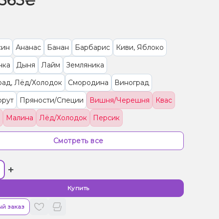
565₴
син
Ананас
Банан
Барбарис
Киви, Яблоко
нка
Дыня
Лайм
Земляника
рад, Лёд/Холодок
Смородина
Виноград
фрут
Пряности/Специи
Вишня/Черешня
Квас
Малина
Лёд/Холодок
Персик
рут, Клубника, Малина
Попкорн
Фейхоа
Смотреть все
ка/Голубика
Конфеты, Яблоко
+
ка, Конфеты, Сливки/Крем
Барбарис, Сгущенка
 Помело
Гранат, Энергетик
Кола
Лемонграсс
Купить
/Черешня, Гранат
Ананас, Маракуйя
й заказ