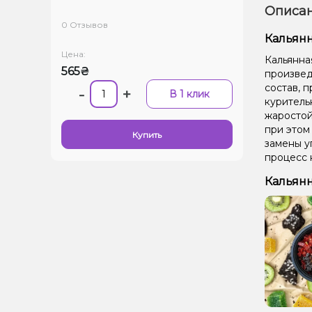
Описан
0 Отзывов
Кальянн
Цена:
Кальянна
565₴
произведе
состав, 
-
+
В 1 клик
куритель
жаростой
при этом
Купить
замены у
процесс 
Кальянн