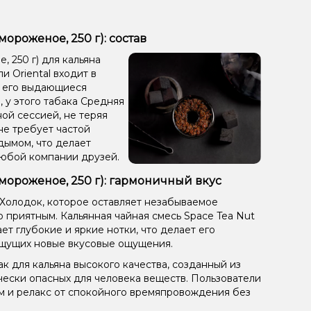
ороженое, 250 г): состав
 250 г) для кальяна
и Oriental входит в
т его выдающиеся
 у этого табака Средняя
ой сессией, не теряя
не требует частой
дымом, что делает
любой компании друзей.
 мороженое, 250 г): гармоничный вкус
/Холодок, которое оставляет незабываемое
 приятным. Кальянная чайная смесь Space Tea Nut
ет глубокие и яркие нотки, что делает его
щущих новые вкусовые ощущения.
к для кальяна высокого качества, созданный из
чески опасных для человека веществ. Пользователи
ом и релакс от спокойного времяпровождения без