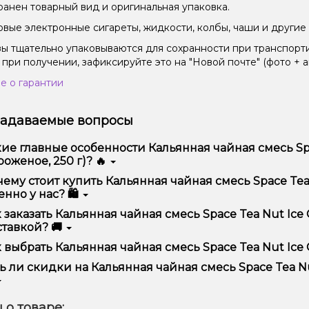
ранен товарный вид и оригинальная упаковка.
вые электронные сигареты, жидкости, колбы, чаши и другие 
зы тщательно упаковываются для сохранности при транспорт
 при получении, зафиксируйте это на "Новой почте" (фото + а
е о гарантии
задаваемые вопросы
ие главные особенности Кальянная чайная смесь Sp
оженое, 250 г)? 🔥
ьянная чайная смесь Space Tea Nut Ice Cream (Ореховое моро
ему стоит купить Кальянная чайная смесь Space Tea
бством использования и надежностью.
нно у нас? 🛍️
предлагаем только оригинальную продукцию, широкий ассор
 заказать Кальянная чайная смесь Space Tea Nut Ice
ме того, у нас регулярные акции и скидки для клиентов!
тавкой? 🚚
рмить заказ можно в несколько кликов:
 выбрать Кальянная чайная смесь Space Tea Nut Ice 
Добавьте Кальянная чайная смесь Space Tea Nut Ice Cream 
ор зависит от ваших предпочтений – например, если это каль
ь ли скидки на Кальянная чайная смесь Space Tea Nu
п – мощность и вкус. Наши менеджеры помогут подобрать ид
Перейдите к оформлению заказа.
Выберите удобный способ оплаты и доставки.
 Мы регулярно проводим акции и предлагаем специальные пр
 о товаре:
Подтвердите заказ – мы быстро отправим его вам!