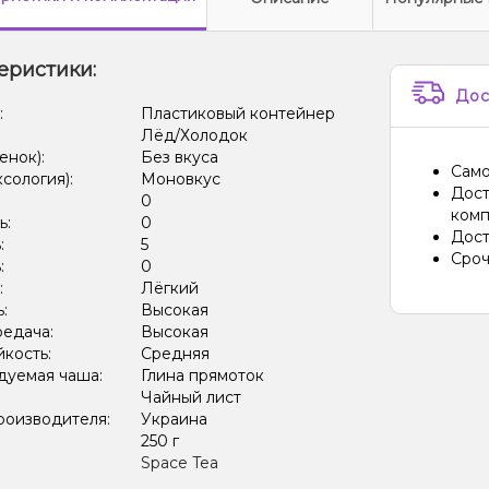
еристики:
Дос
:
Пластиковый контейнер
Лёд/Холодок
енок):
Без вкуса
Само
ксология):
Моновкус
Дост
:
0
комп
ь:
0
Дост
:
5
Сроч
:
0
:
Лёгкий
ь:
Высокая
редача:
Высокая
кость:
Средняя
дуемая чаша:
Глина прямоток
Чайный лист
роизводителя:
Украина
:
250 г
Space Tea