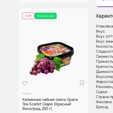
Характ
TOP
В наличии
Упаковка
Вкус:
Вкус (отт
Вкус (ми
Кислость
Сладкост
Свежесть
Пряность
Крепость
Дымност
Вкусопе
Жаростой
Рекомен
Сырьё:
Табак
Страна п
Кальянная чайная смесь Space
Фасовка
Tea Scarlet Grape (Красный
Бренд:
Виноград, 250 г)