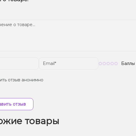
ем телеграмм-канале, чтобы не упустить выгодные предложе
тавка доступна по всей Украине, сроки зависят от вашего м
Баллы
ить отзыв анонимно
вить отзыв
ожие товары