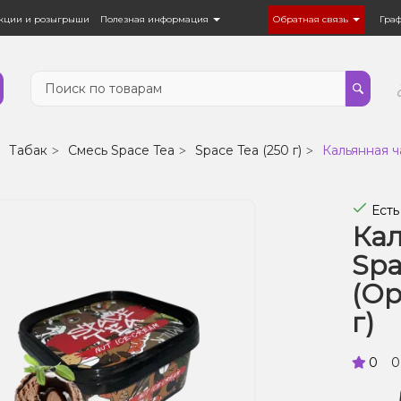
кции и розыгрыши
Полезная информация
Обратная связь
Гра
Табак
Смесь Space Tea
Space Tea (250 г)
Кальянная ч
Есть
Кал
Spa
(Ор
г)
0
0