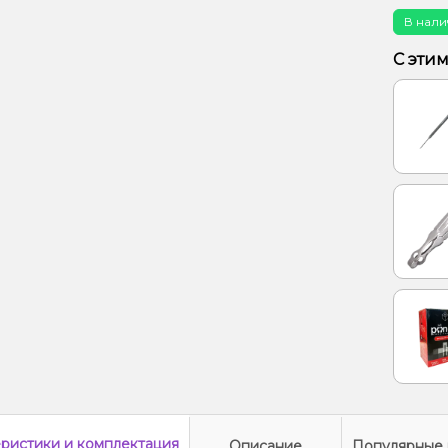
Конфе
В нали
Малина
С эти
Ананас
Специи
Лимон
еристики
и комплектация
Описание
Популярные 