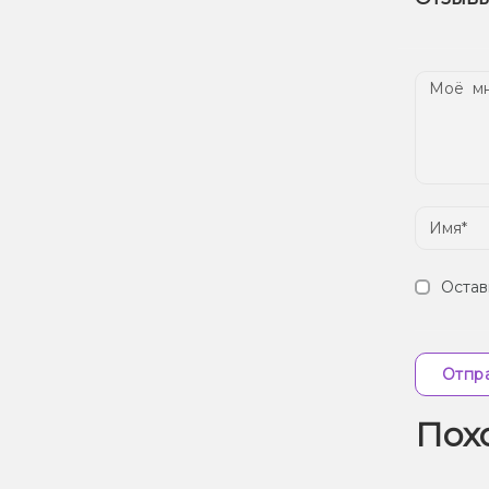
наш
Дос
Остав
Отпра
Пох