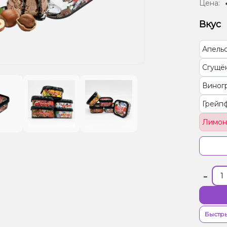
Цена:
Вкус
Апель
Сгущё
Виног
Грейп
Лимон
Грейпф
Черни
-
Клубни
Личи,
Вишня
Быстры