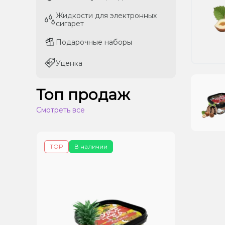
Жидкости для электронных
Жидкости для электронных
сигарет
сигарет
Подарочные наборы
Подарочные наборы
Уценка
Уценка
Топ продаж
Смотреть все
TOP
В наличии