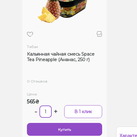
Табак
Кальянная чайная смесь Space
Tea Pineapple (Ананас, 250 г)
0 Отзывов
Цена:
565₴
-
+
В 1 клик
Купить
Характ