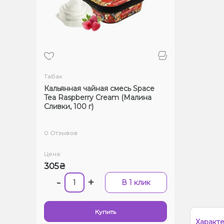
Табак
Кальянная чайная смесь Space
Tea Raspberry Cream (Малина
Сливки, 100 г)
0 Отзывов
Цена:
305₴
-
+
В 1 клик
Купить
Характ