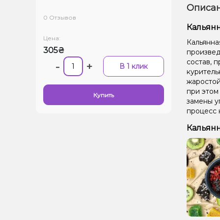
Описан
0 Отзывов
Кальянн
Цена:
Кальянна
305₴
произведе
состав, 
-
+
В 1 клик
куритель
жаростой
при этом
Купить
замены у
процесс 
Кальянн