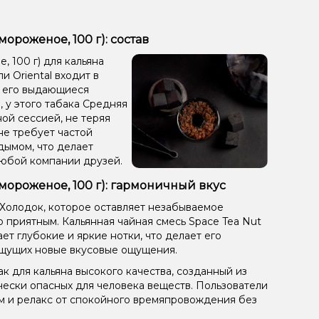
ороженое, 100 г): состав
 100 г) для кальяна
и Oriental входит в
т его выдающиеся
 у этого табака Средняя
ой сессией, не теряя
не требует частой
дымом, что делает
любой компании друзей.
мороженое, 100 г): гармоничный вкус
/Холодок, которое оставляет незабываемое
 приятным. Кальянная чайная смесь Space Tea Nut
ет глубокие и яркие нотки, что делает его
щущих новые вкусовые ощущения.
к для кальяна высокого качества, созданный из
чески опасных для человека веществ. Пользователи
ом и релакс от спокойного времяпровождения без