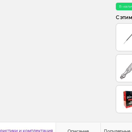
Вишня
В нали
Конфе
С эти
Малина
Ананас
Ананас
Специи
еристики
и комплектация
Описание
Популярные 