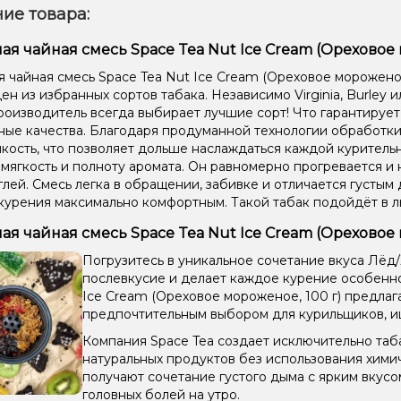
ие товара:
ая чайная смесь Space Tea Nut Ice Cream (Ореховое м
я чайная смесь Space Tea Nut Ice Cream (Ореховое мороженое,
н из избранных сортов табака. Независимо Virginia, Burley ил
производитель всегда выбирает лучшие сорт! Что гарантируе
ные качества. Благодаря продуманной технологии обработки,
кость, что позволяет дольше наслаждаться каждой курительн
 мягкость и полноту аромата. Он равномерно прогревается и 
глей. Смесь легка в обращении, забивке и отличается густым 
курения максимально комфортным. Такой табак подойдёт в 
ая чайная смесь Space Tea Nut Ice Cream (Ореховое 
Погрузитесь в уникальное сочетание вкуса Лёд
послевкусие и делает каждое курение особенно
Ice Cream (Ореховое мороженое, 100 г) предлага
предпочтительным выбором для курильщиков, и
Компания Space Tea создает исключительно таба
натуральных продуктов без использования хими
получают сочетание густого дыма с ярким вкус
головных болей на утро.