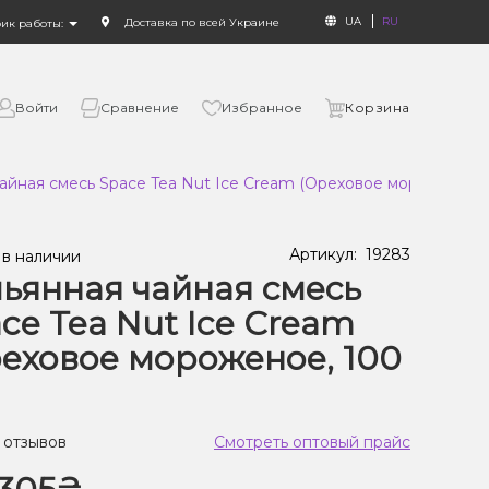
UA
RU
Доставка по всей Украине
фик работы:
Войти
Сравнение
Избранное
Корзина
айная смесь Space Tea Nut Ice Cream (Ореховое мороженое, 1
Артикул:
19283
 в наличии
ьянная чайная смесь
ce Tea Nut Ice Cream
еховое мороженое, 100
 отзывов
Смотреть оптовый прайс