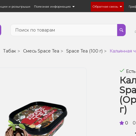
кции и розыгрыши
Полезная информация
Обратная связь
Гра
Табак
Смесь Space Tea
Space Tea (100 г)
Кальянная ч
Есть
Кал
Spa
(Ор
г)
0
0