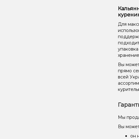
Кальянн
курени
Для макс
использо
поддержи
подходит
упаковка
хранение
Вы может
прямо се
всей Укр
ассорти
куритель
Гарант
Мы прода
Вы может
он 