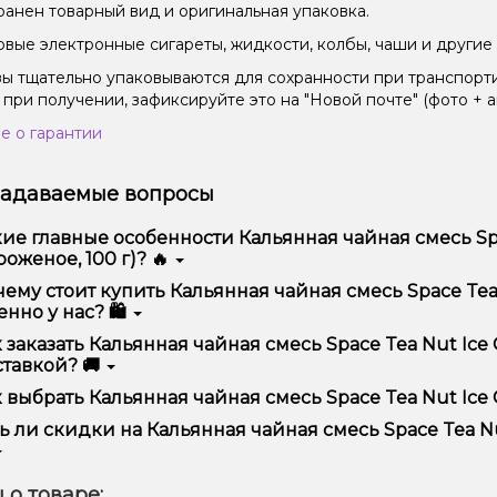
ранен товарный вид и оригинальная упаковка.
вые электронные сигареты, жидкости, колбы, чаши и другие 
зы тщательно упаковываются для сохранности при транспорт
 при получении, зафиксируйте это на "Новой почте" (фото + а
е о гарантии
задаваемые вопросы
ие главные особенности Кальянная чайная смесь Sp
оженое, 100 г)? 🔥
ьянная чайная смесь Space Tea Nut Ice Cream (Ореховое моро
ему стоит купить Кальянная чайная смесь Space Tea 
бством использования и надежностью.
нно у нас? 🛍️
предлагаем только оригинальную продукцию, широкий ассор
 заказать Кальянная чайная смесь Space Tea Nut Ice 
ме того, у нас регулярные акции и скидки для клиентов!
тавкой? 🚚
рмить заказ можно в несколько кликов:
 выбрать Кальянная чайная смесь Space Tea Nut Ice 
Добавьте Кальянная чайная смесь Space Tea Nut Ice Cream 
ор зависит от ваших предпочтений – например, если это каль
ь ли скидки на Кальянная чайная смесь Space Tea Nu
п – мощность и вкус. Наши менеджеры помогут подобрать ид
Перейдите к оформлению заказа.
Выберите удобный способ оплаты и доставки.
 Мы регулярно проводим акции и предлагаем специальные пр
 о товаре:
Подтвердите заказ – мы быстро отправим его вам!