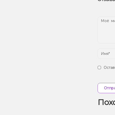
наш
Дос
Остав
Отпра
Пох