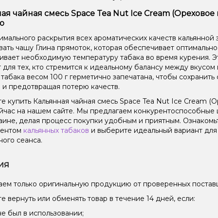
ая чайная смесь Space Tea Nut Ice Cream (Ореховое
ю
имального раскрытия всех ароматических качеств кальянной 
вать чашу Глина прямоток, которая обеспечивает оптимальн
вает необходимую температуру табака во время курения. Эт
 для тех, кто стремится к идеальному балансу между вкусом
 табака весом 100 г герметично запечатана, чтобы сохранить 
 и предотвращая потерю качеств.
е купить Кальянная чайная смесь Space Tea Nut Ice Cream (О
йчас на нашем сайте. Мы предлагаем конкурентоспособные 
аине, делая процесс покупки удобным и приятным. Ознаком
ментом
кальянных табаков
и выберите идеальный вариант дл
ного сеанса.
ия
ем только оригинальную продукцию от проверенных постав
е вернуть или обменять товар в течение 14 дней, если:
не был в использовании;