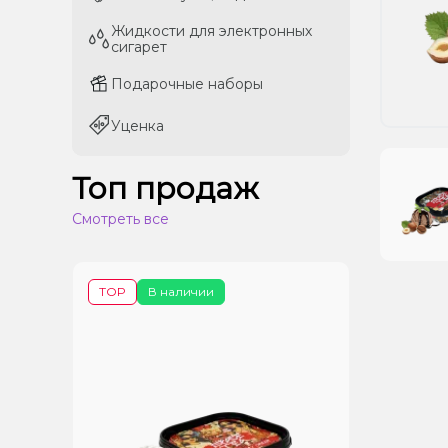
Жидкости для электронных
Жидкости для электронных
сигарет
сигарет
Подарочные наборы
Подарочные наборы
Уценка
Уценка
Топ продаж
Смотреть все
TOP
В наличии