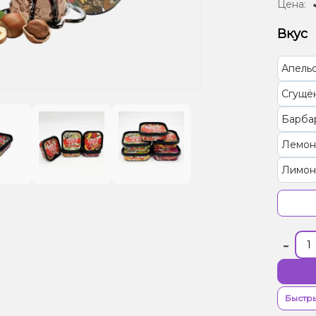
Цена:
Вкус
Апель
Сгущё
Барба
Лемон
Лимон
Вишня
Перси
-
Виног
Конфе
Личи,
Быстры