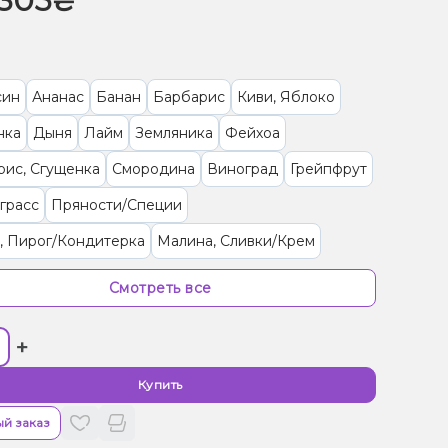
305₴
син
Ананас
Банан
Барбарис
Киви, Яблоко
нка
Дыня
Лайм
Земляника
Фейхоа
рис, Сгущенка
Смородина
Виноград
Грейпфрут
грасс
Пряности/Специи
, Пирог/Кондитерка
Малина, Сливки/Крем
/Черешня
Квас
Лимон
Малина
Лёд/Холодок
Смотреть все
к
Грейпфрут, Клубника, Малина
Попкорн
+
рад, Лёд/Холодок
Черника/Голубика
ты, Яблоко
Клубника, Конфеты, Сливки/Крем
Купить
 Помело
Гранат, Энергетик
Кола
й заказ