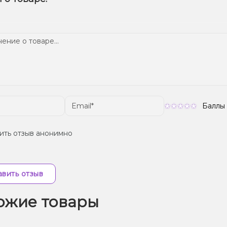
ем телеграмм-канале, чтобы не упустить выгодные предложе
тавка доступна по всей Украине, сроки зависят от вашего м
Баллы
ить отзыв анонимно
вить отзыв
ожие товары