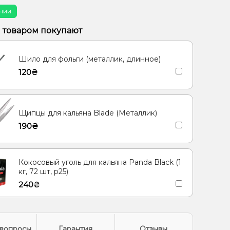
/Черешня, Гранат
Ананас, Маракуйя
чии
ты, Мультифрукт
Пунш, Ягоды
м товаром покупают
, Персик, Черника/Голубика
Шило для фольги (металлик, длинное)
, Апельсин, Лёд/Холодок, Персик
Гранат, Кола
120₴
, Грейпфрут, Малина
Маракуйя
/Пряности, Чай, Ягоды
Щипцы для кальяна Blade (Металлик)
190₴
Кокосовый уголь для кальяна Panda Black (1
кг, 72 шт, р25)
240₴
вопросы
Гарантия
Отзывы