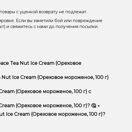
товары с уценкой возврату не подлежат.
ировке. Если вы заметили бой или повреждение
кт) и свяжитесь с нами до получения посылки.
ace Tea Nut Ice Cream (Ореховое
женое, 100 г) отличается высоким качеством,
Nut Ice Cream (Ореховое мороженое, 100 г)
тимент, выгодные цены и быструю доставку.
Cream (Ореховое мороженое, 100 г) с
Cream (Ореховое мороженое, 100 г)? 🤔
(Ореховое мороженое, 100 г) в корзину.
ян, учитывайте размер, материал и тип чаши, если
t Ice Cream (Ореховое мороженое, 100 г)?
еальный вариант.
едложения. Следите за обновлениями на сайте и в