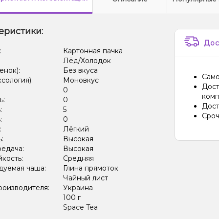
еристики:
Дос
:
Картонная пачка
Лёд/Холодок
енок):
Без вкуса
Само
ксология):
Моновкус
Дост
:
0
комп
ь:
0
Дост
:
5
Сроч
:
0
:
Лёгкий
ь:
Высокая
редача:
Высокая
кость:
Средняя
дуемая чаша:
Глина прямоток
Чайный лист
роизводителя:
Украина
:
100 г
Space Tea