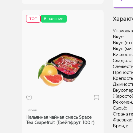
Характ
TOP
В наличии
Упаковка
Вкус:
Вкус (отт
Вкус (ми
Кислость
Сладкост
Свежесть
Пряность
Крепость
Дымност
Вкусопе
Жаростой
Рекомен
Сырьё:
Табак
Страна п
Кальянная чайная смесь Space
Фасовка
Tea Grapefruit (Грейпфрут, 100 г)
Бренд: