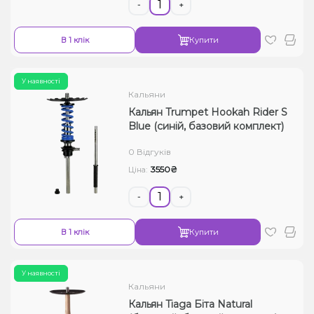
-
+
В 1 клік
Купити
У наявності
Кальяни
Кальян Trumpet Hookah Rider S
Blue (синій, базовий комплект)
0 Відгуків
3550₴
Ціна:
-
+
В 1 клік
Купити
У наявності
Кальяни
Кальян Tiaga Біта Natural