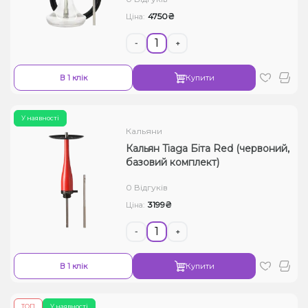
4750₴
Ціна:
-
+
В 1 клік
Купити
У наявності
Кальяни
Кальян Tiaga Біта Red (червоний,
базовий комплект)
0 Відгуків
3199₴
Ціна:
-
+
В 1 клік
Купити
ТОП
У наявності