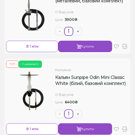
(металевий, базовий комплект)
0 Відгуків
3900₴
Ціна:
-
+
В 1 клік
Купити
ТОП
У наявності
Кальяни
Кальян Sunpipe Odin Mini Classic
White (білий, базовий комплект)
0 Відгуків
6400₴
Ціна:
-
+
В 1 клік
Купити