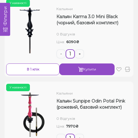
У наявності
Кальяни
Фільтри
Кальян Karma 3.0 Mini Black
(чорний, базовий комплект)
0 Відгуків
6090₴
Ціна:
-
+
В 1 клік
Купити
У наявності
Кальяни
Кальян Sunpipe Odin Potal Pink
(рожевий, базовий комплект)
0 Відгуків
7970₴
Ціна: