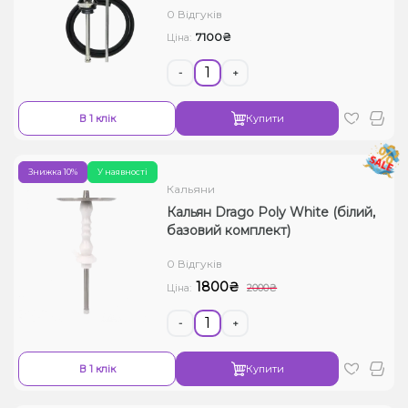
0 Відгуків
Рідини для електронних сигарет
7100₴
Ціна:
Подарункові набори
-
+
Уцінка
В 1 клік
Купити
Знижка 10%
У наявності
Кальяни
Кальян Drago Poly White (білий,
базовий комплект)
0 Відгуків
1800₴
Ціна:
2000₴
-
+
В 1 клік
Купити