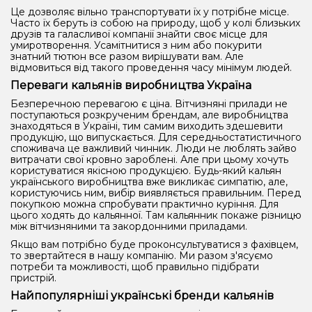
Це дозволяє вільно транспортувати їх у потрібне місце.
Часто їх беруть із собою на природу, щоб у колі близьких
друзів та галасливої компанії знайти своє місце для
умиротворення. Усамітнитися з ним або покурити
знатний тютюн все разом вирішувати вам. Але
відмовиться від такого проведення часу мінімум людей.
Переваги кальянів виробництва Україна
Безперечною перевагою є ціна. Вітчизняні прилади не
поступаються розкрученим брендам, але виробництва
знаходяться в Україні, тим самим виходить здешевити
продукцію, що випускається. Для середньостатистичного
споживача це важливий чинник. Люди не люблять зайво
витрачати свої кровно зароблені. Але при цьому хочуть
користуватися якісною продукцією. Будь-який кальян
українського виробництва вже викликає симпатію, але,
користуючись ним, вибір виявляється правильним. Перед
покупкою можна спробувати практично куріння. Для
цього ходять до кальянної. Там кальянник покаже різницю
між вітчизняними та закордонними приладами.
Якщо вам потрібно буде проконсультуватися з фахівцем,
то звертайтеся в нашу компанію. Ми разом з'ясуємо
потреби та можливості, щоб правильно підібрати
пристрій.
Найпопулярніші українські бренди кальянів