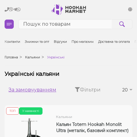
Кальяни
Контакти
Знижки та опт
Відгуки
Про магазин
Доставка та оплата
Г
Тютюн для кальяну та кальянні суміші
Головна
Кальяни
Українські
Вугілля для кальяну
Українські кальяни
Чаші для кальяну
За замовчуванням
Фільтри
20
Аксесуари для кальяну
ТОП
У наявності
Електронні сигарети (POD)
Кальяни
Кальян Totem Hookah Monolit
Комплектуючі для POD
Ultra (металік, базовий комплект)