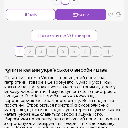
-
+
В 1 клік
Купити
Показати ще 20 товарів
1
2
3
4
5
6
7
>
>|
Купити кальян українського виробництва
Останнім часом в Україні є підвищений попит на
патріотичні товари. І це зрозуміло. Сучасні українські
кальяни не поступаються за якістю світовим лідерам у
їхньому виробництві. Тому покупка такого пристрою є
вигідною. Вартість виробів значно нижча від
середньоринкового західного ринку. Вони надійні та
практичні. Створюються пристрої із високоякісних
матеріалів, що значно подовжує їх термін служби. Також
кальян українець славиться своєю вишуканістю.
Виробники проаналізували споживчий попит та змогли
запропонувати найзручніші товари. Ціна має важливу
роль. Клієнтам подобається купувати за такі гроші