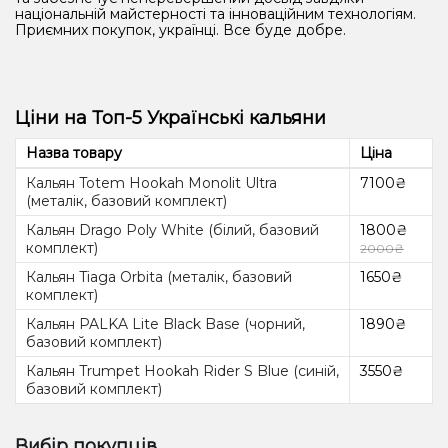
національній майстерності та інноваційним технологіям.
Приємних покупок, українці. Все буде добре.
Ціни на Топ-5 Українські кальяни
Назва товару
Ціна
Кальян Totem Hookah Monolit Ultra
7100₴
(металік, базовий комплект)
Кальян Drago Poly White (білий, базовий
1800₴
комплект)
2000₴
Кальян Tiaga Orbita (металік, базовий
1650₴
комплект)
Кальян PALKA Lite Black Base (чорний,
1890₴
базовий комплект)
Кальян Trumpet Hookah Rider S Blue (синій,
3550₴
базовий комплект)
Вибір покупців