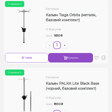
У наявності
Кальяни
Кальян Tiaga Orbita (металік,
базовий комплект)
0 Відгуків
1650₴
Ціна:
-
+
В 1 клік
Купити
У наявності
Кальяни
Кальян PALKA Lite Black Base
(чорний, базовий комплект)
0 Відгуків
1890₴
Ціна: