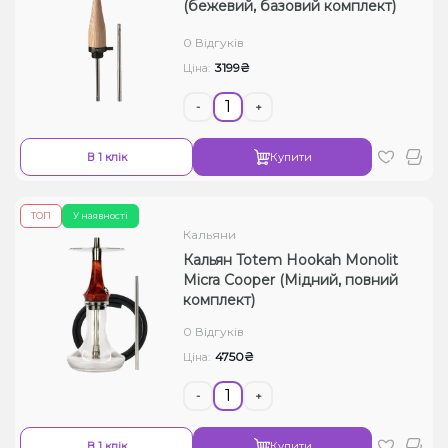
(бежевий, базовий комплект)
0 Відгуків
3199₴
Ціна:
-
+
В 1 клік
Купити
ТОП
У наявності
Кальяни
Кальян Totem Hookah Monolit
Micra Cooper (Мідний, повний
комплект)
0 Відгуків
4750₴
Ціна:
-
+
В 1 клік
Купити