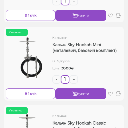
-
+
В 1 клік
Купити
У наявності
Кальяни
Кальян Sky Hookah Mini
(металевий, базовий комплект)
0 Відгуків
3800₴
Ціна:
-
+
В 1 клік
Купити
У наявності
Кальяни
Кальян Sky Hookah Classic