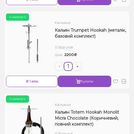
У наявності
Кальяни
Кальян Trumpet Hookah (металік,
базовий комплект)
0 Відгуків
2200₴
Ціна:
-
+
В 1 клік
Купити
У наявності
Кальяни
Кальян Totem Hookah Monolit
Micra Chocolate (Коричневий,
повний комплект)
0 Відгуків