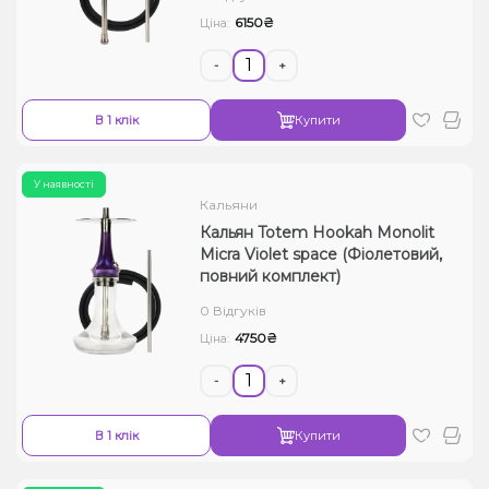
6150₴
Ціна:
-
+
В 1 клік
Купити
У наявності
Кальяни
Кальян Totem Hookah Monolit
Micra Violet space (Фіолетовий,
повний комплект)
0 Відгуків
4750₴
Ціна:
-
+
В 1 клік
Купити