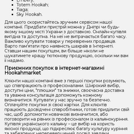
Totem Hookah;
Tiaga;
Sky Hookah.
Для цього скористайтесь зручним сервісом нашої
компанії. Придбати пристрій можна у Дніпрі чи будь-
якому іншому місті України з доставкою. Онлайн-купівля
вигідна та доступна. На неї не витрачається багато часу.
Важливо купувати товари у перевірених продавців.
Варто пам'ятати про наявність шахраїв в Інтернеті.
Ставши нашим покупцем, ви більше ніколи не
шукатимете кращу тютюнову продукцію, оскільки ми вам
її надамо.
Приємних покупок в інтернет-магазині
Hookahmarket
Клієнти нашої компанії вже з першої покупки розуміють,
що співпрацюють із професіоналами. Широкий вибір,
доступні ціни, "плюшки" та знижки, своєчасна доставка
та уважна консультація допоможуть кожному
визначитися. Купувати у нас зручно та безпечно.
Оплачуйте покупки зі своєї картки. Для клієнтів
працюють досвідчені співробітники, готові приділити свій
час, щоб допомогти новачкові визначитися, або
поговорити на рівних із професіоналом із кальянокуріння.
Купівля українського кальяну – це вибір на користь
якісної продукції, що підкреслює багату культуру куріння
та забезпечує неперевершений досвід завдяки