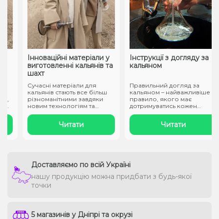
Інноваційні матеріали у
Інструкції з догляду за
виготовленні кальянів та
кальяном
шахт
Сучасні матеріали для
Правильний догляд за
кальянів стають все більш
кальяном – найважливіше
,
різноманітними завдяки
правило, якого має
о
новим технологіям та
дотримуватись кожен
підходам..
власник атрибуту..
Читати
Читати
Доставляємо по всій Україні
нашу продукцію можна придбати з будь-якої
точки
5 магазинів у Дніпрі та окрузі