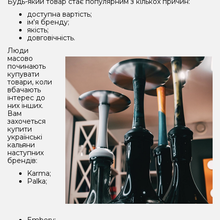
Будь-який товар стає популярним з кількох причин:
доступна вартість;
ім'я бренду;
якість;
довговічність.
Люди
масово
починають
купувати
товари, коли
вбачають
інтерес до
них інших.
Вам
захочеться
купити
українські
кальяни
наступних
брендів:
Karma;
Palka;
Embery;