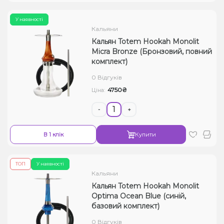
У наявності
Кальяни
Кальян Totem Hookah Monolit
Micra Bronze (Бронзовий, повний
комплект)
0 Відгуків
4750₴
Ціна:
-
+
В 1 клік
Купити
ТОП
У наявності
Кальяни
Кальян Totem Hookah Monolit
Optima Ocean Blue (синій,
базовий комплект)
0 Відгуків