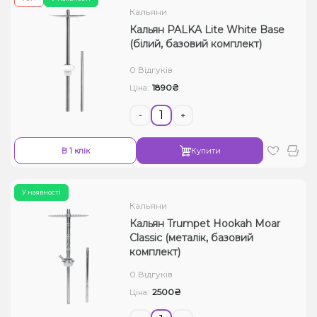
Кальяни
Кальян PALKA Lite White Base
(білий, базовий комплект)
0 Відгуків
1890₴
Ціна:
-
+
В 1 клік
Купити
У наявності
Кальяни
Кальян Trumpet Hookah Moar
Classic (металік, базовий
комплект)
0 Відгуків
2500₴
Ціна: