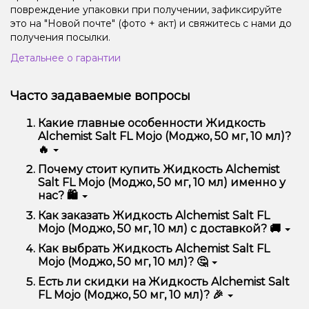
повреждение упаковки при получении, зафиксируйте
это на "Новой почте" (фото + акт) и свяжитесь с нами до
получения посылки.
Детальнее о гарантии
Часто задаваемые вопросы
Какие главные особенности Жидкость
Alchemist Salt FL Mojo (Моджо, 50 мг, 10 мл)?
🔥
Жидкость Alchemist Salt FL Mojo (Моджо, 50 мг, 10
Почему стоит купить Жидкость Alchemist
мл) отличается высоким качеством, удобством
Salt FL Mojo (Моджо, 50 мг, 10 мл) именно у
использования и надежностью.
нас? 🛍️
Мы предлагаем только оригинальную продукцию,
Как заказать Жидкость Alchemist Salt FL
широкий ассортимент, выгодные цены и быструю
Mojo (Моджо, 50 мг, 10 мл) с доставкой? 🚚
доставку. Кроме того, у нас регулярные акции и
скидки для клиентов!
Оформить заказ можно в несколько кликов:
Как выбрать Жидкость Alchemist Salt FL
Mojo (Моджо, 50 мг, 10 мл)? 🤔
Добавьте Жидкость Alchemist Salt FL Mojo
(Моджо, 50 мг, 10 мл) в корзину.
Выбор зависит от ваших предпочтений – например,
Есть ли скидки на Жидкость Alchemist Salt
Перейдите к оформлению заказа.
если это кальян, учитывайте размер, материал и тип
FL Mojo (Моджо, 50 мг, 10 мл)? 🎉
чаши, если вейп – мощность и вкус. Наши
Выберите удобный способ оплаты и