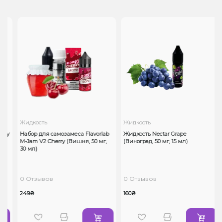
Жидкость
Жидкость
rry
Набор для самозамеса Flavorlab
Жидкость Nectar Grape
M-Jam V2 Cherry (Вишня, 50 мг,
(Виноград, 50 мг, 15 мл)
30 мл)
0 Отзывов
0 Отзывов
249₴
160₴