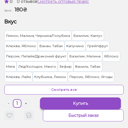
0
0 отзывов
Смотреть оптовый прайс
180₴
Цена:
Вкус
Лимон, Малина, Черника/Голубика
Базилик, Кактус
Клюква, Яблоко
Банан, Табак
Капучино
Грейпфрут
Персик, Питайя/Драконий фрукт
Базилик, Малина
Яблоко
Мята
Лёд/Холодок, Манго
Зефир
Ваниль, Табак
Клюква, Лайм
Клубника, Лимон
Персик, Яблоко, Ягоды
Малина, Персик, Черника/Голубика
Табак
Смотреть все
Купить
-
+
Быстрый заказ