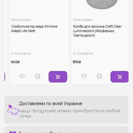
Аксессуары
Аксессуары
MD
Стабилизатор жара Khmara
Колба для кальяна Craft Clear
Adept Lite Matt
Luminescent (Фосфорная,
Светящаяся)
0 Отзывов
0 Отзывов
945₴
870₴
Доставляем по всей Украине
нашу продукцию можно приобрести из любой
точки