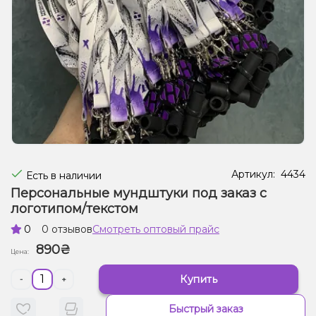
Жидкости для электронных сигарет
Подарочные наборы
Уценка
Артикул:
4434
Есть в наличии
Персональные мундштуки под заказ с
логотипом/текстом
0
0 отзывов
Смотреть оптовый прайс
890₴
Цена:
Купить
-
+
Быстрый заказ