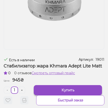
Жидкости для электронных сигарет
Подарочные наборы
Уценка
Артикул:
19011
Есть в наличии
Стабилизатор жара Khmara Adept Lite Matt
0
0 отзывов
Смотреть оптовый прайс
945₴
Цена:
Купить
-
+
Быстрый заказ