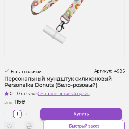
Жидкости для электронных сигарет
Подарочные наборы
Уценка
Артикул:
4986
Есть в наличии
Персональный мундштук силиконовый
Personalka Donuts (Бело-розовый)
0
0 отзывов
Смотреть оптовый прайс
115₴
Цена:
Купить
-
+
Быстрый заказ