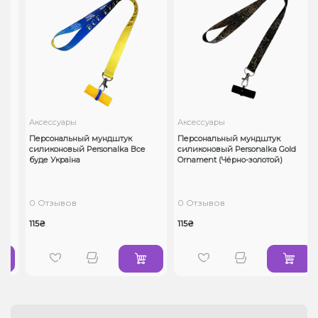
Аксессуары
Аксессуары
я
Персональный мундштук
Персональный мундштук
силиконовый Personalka Все
силиконовый Personalka Gold
буде Україна
Ornament (Чёрно-золотой)
0 Отзывов
0 Отзывов
115₴
115₴