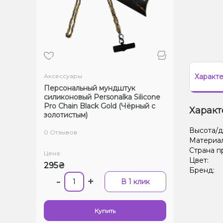
Аксессуары
Характ
Персональный мундштук
силиконовый Personalka Silicone
Pro Chain Black Gold (Чёрный с
Характ
золотистым)
Высота/д
0 Отзывов
Материа
Страна п
Цена:
Цвет:
295₴
Бренд:
-
+
В 1 клик
Купить