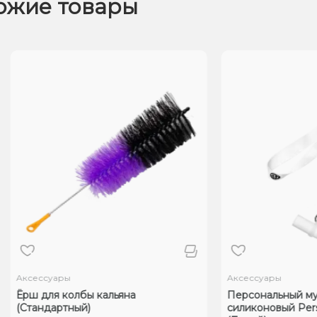
ожие товары
ссуары
Аксессуары
для колбы кальяна
Персональный мундштук
ндартный)
силиконовый Personalka 