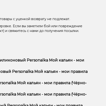
товары с уценкой возврату не подлежат.
ировке. Если вы заметили бой или повреждение
кт) и свяжитесь с нами до получения посылки.
иликоновый Personalka Мой кальян - мои
ои правила (Чёрно-белый) отличается высоким
вый Personalka Мой кальян - мои правила
тимент, выгодные цены и быструю доставку.
sonalka Мой кальян - мои правила (Чёрно-
onalka Мой кальян - мои правила (Чёрно-
Мой кальян - мои правила (Чёрно-белый) в
ян, учитывайте размер, материал и тип чаши, если
й Personalka Мой кальян - мои правила