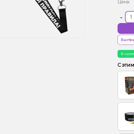
Цена:
-
Быстры
В нали
С эти