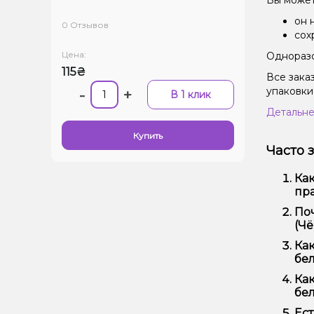
Вы может
он 
0 Отзывов
сох
Цена:
Одноразо
115₴
Все зака
упаковки
-
+
В 1 клик
Детальне
Купить
Часто 
Ка
пра
Пер
По
кач
(Чё
Мы 
Как
Кро
бел
Офо
Как
бел
Выб
Ест