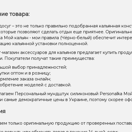
ие товара:
осуг – это не только правильно подобранная кальянная конст
 которые позволяют сделать отдых еще приятнее. Оригинал
ka Мой кальян - мои правила (Чёрно-белый) обеспечит инте
ацию кальянной установки полноценной.
-магазин аксессуаров для кальянов предлагает купить прод
и. Покупатели получат такие преимущества:
ьшой выбор принадлежностей;
упки оптом и в розницу;
рмление заказа онлайн;
обретение моделей с доставкой.
агаем Персональный мундштук силиконовый Personalka Мой 
и самые демократичные цены в Украине, поэтому скорее офо
ия
ем только оригинальную продукцию от проверенных постав