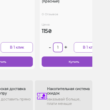
(Красный)
(Син
0 Отзывов
0 Отз
Цена:
Цена:
115₴
115
-
+
-
1 клик
В 1 клик
Купить
ская доставка
Накопительная система
епру
скидок
доставить прямо
заказывай больше,
плати меньше