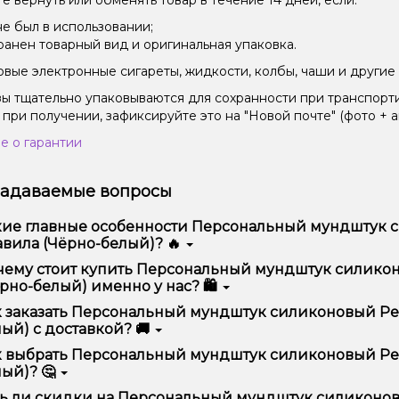
е вернуть или обменять товар в течение 14 дней, если:
не был в использовании;
ранен товарный вид и оригинальная упаковка.
вые электронные сигареты, жидкости, колбы, чаши и другие 
зы тщательно упаковываются для сохранности при транспорт
 при получении, зафиксируйте это на "Новой почте" (фото + а
е о гарантии
задаваемые вопросы
кие главные особенности Персональный мундштук с
вила (Чёрно-белый)? 🔥
сональный мундштук силиконовый Personalka Мой кальян - м
чему стоит купить Персональный мундштук силиконо
еством, удобством использования и надежностью.
рно-белый) именно у нас? 🛍️
предлагаем только оригинальную продукцию, широкий ассор
 заказать Персональный мундштук силиконовый Per
ме того, у нас регулярные акции и скидки для клиентов!
ый) с доставкой? 🚚
рмить заказ можно в несколько кликов:
 выбрать Персональный мундштук силиконовый Pers
ый)? 🤔
Добавьте Персональный мундштук силиконовый Personalka 
корзину.
ор зависит от ваших предпочтений – например, если это каль
ь ли скидки на Персональный мундштук силиконовы