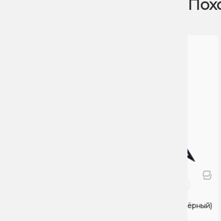
Пох
Аксессуары
Аксе
Шило-вилка Tenarat Black (Чёрный)
Ёрш 
(Ста