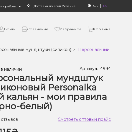
UA
RU
Доставка по всей Украине
фик работы:
Войти
Сравнение
Избранное
Корзина
рсональные мундштуки (силикон)
Персональный мундштук 
Артикул:
4994
 в наличии
рсональный мундштук
иконовый Personalka
 кальян - мои правила
рно-белый)
 отзывов
Смотреть оптовый прайс