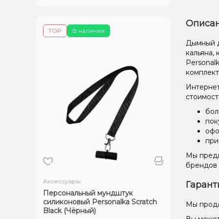
Описан
TOP
В наличии
Дымный д
кальяна,
Personal
комплект
Интернет
стоимост
бол
пок
офо
при
Мы предл
брендов 
Аксессуары
Гарант
Персональный мундштук
силиконовый Personalka Scratch
Мы прода
Black (Чёрный)