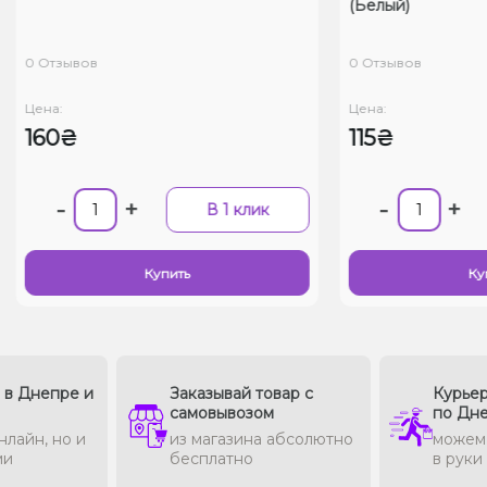
(Белый)
зывов
0 Отзывов
Цена:
0₴
115₴
-
+
-
+
В 1 клик
В 
Купить
Купить
в в Днепре и
Заказывай товар с
Курьер
самовывозом
по Дн
нлайн, но и
из магазина абсолютно
можем 
ми
бесплатно
в руки