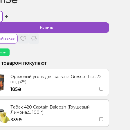
115₴
+
Купить
й заказ
чии
м товаром покупают
Ореховый уголь для кальяна Gresco (1 кг, 72
шт, р25)
185₴
Табак 420 Captain Baldezh (Грушевый
Лимонад, 100 г)
335₴