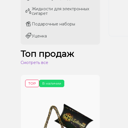
Жидкости для электронных
Жидкости для электронных
сигарет
сигарет
Подарочные наборы
Подарочные наборы
Уценка
Уценка
Топ продаж
Смотреть все
TOP
В наличии