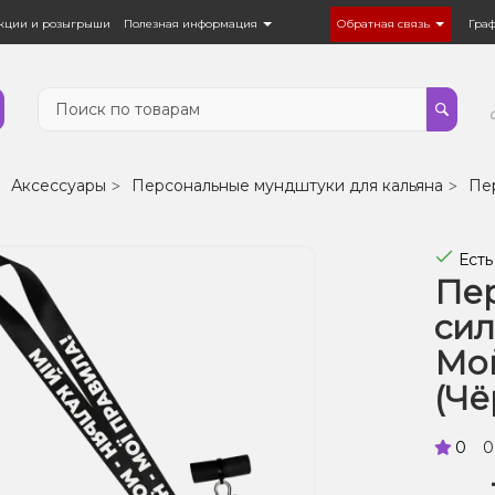
кции и розыгрыши
Полезная информация
Обратная связь
Гра
Аксессуары
Персональные мундштуки для кальяна
Пе
Есть
Пе
сил
Мой
(Чё
0
0