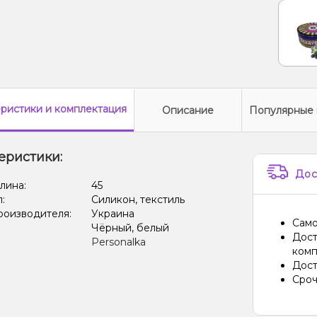
еристики
и комплектация
Описание
Популярные 
еристики:
Дос
лина:
45
л:
Силикон, текстиль
роизводителя:
Украина
Само
Чёрный, белый
Дост
Personalka
комп
Дост
Сроч