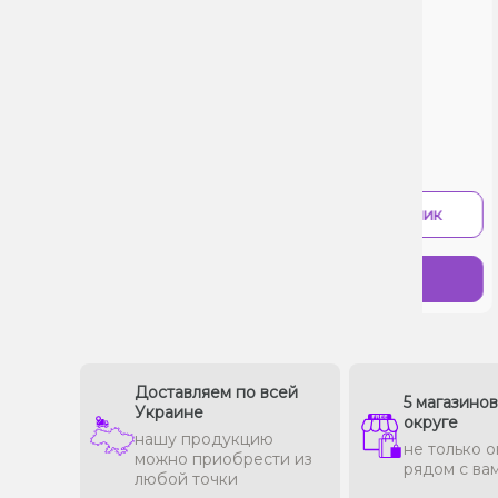
0 Отзывов
0 От
Цена:
Цена:
110₴
16
-
+
В 1 клик
Купить
Доставляем по всей
5 магазино
Украине
округе
нашу продукцию
не только о
можно приобрести из
рядом с ва
любой точки