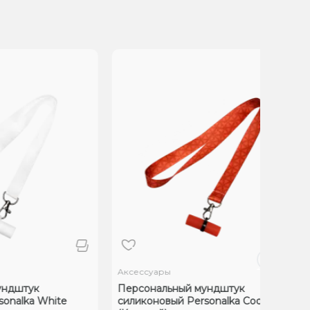
Аксессуары
Аксес
Персональный мундштук
Перс
White
силиконовый Personalka Code Red
сили