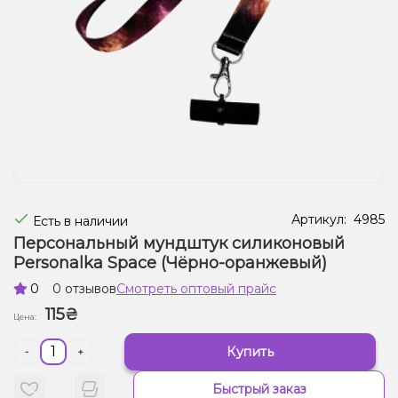
Жидкости для электронных сигарет
Подарочные наборы
Уценка
Артикул:
4985
Есть в наличии
Персональный мундштук силиконовый
Personalka Space (Чёрно-оранжевый)
0
0 отзывов
Смотреть оптовый прайс
115₴
Цена:
Купить
-
+
Быстрый заказ