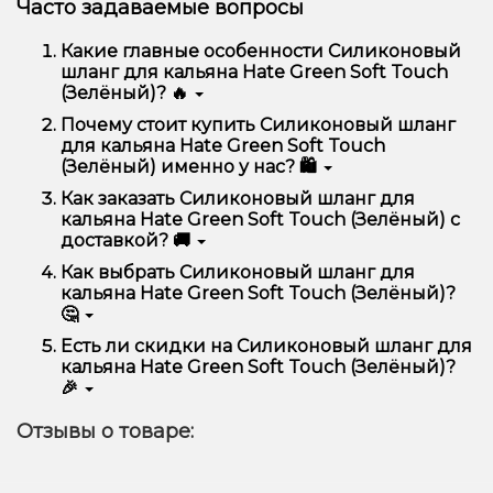
Часто задаваемые вопросы
Какие главные особенности Силиконовый
шланг для кальяна Hate Green Soft Touch
(Зелёный)? 🔥
Силиконовый шланг для кальяна Hate Green Soft
Почему стоит купить Силиконовый шланг
Touch (Зелёный) отличается высоким качеством,
для кальяна Hate Green Soft Touch
удобством использования и надежностью.
(Зелёный) именно у нас? 🛍️
Мы предлагаем только оригинальную продукцию,
Как заказать Силиконовый шланг для
широкий ассортимент, выгодные цены и быструю
кальяна Hate Green Soft Touch (Зелёный) с
доставку. Кроме того, у нас регулярные акции и
доставкой? 🚚
скидки для клиентов!
Оформить заказ можно в несколько кликов:
Как выбрать Силиконовый шланг для
кальяна Hate Green Soft Touch (Зелёный)?
Добавьте Силиконовый шланг для кальяна
🤔
Hate Green Soft Touch (Зелёный) в корзину.
Перейдите к оформлению заказа.
Выбор зависит от ваших предпочтений – например,
Есть ли скидки на Силиконовый шланг для
если это кальян, учитывайте размер, материал и тип
Выберите удобный способ оплаты и
кальяна Hate Green Soft Touch (Зелёный)?
чаши, если вейп – мощность и вкус. Наши
доставки.
🎉
менеджеры помогут подобрать идеальный вариант.
Подтвердите заказ – мы быстро отправим его
Да! Мы регулярно проводим акции и предлагаем
вам!
Отзывы о товаре:
специальные предложения. Следите за
Доставка доступна по всей Украине, сроки зависят
обновлениями на сайте и в нашем телеграмм-
от вашего местоположения.
канале, чтобы не упустить выгодные предложения!