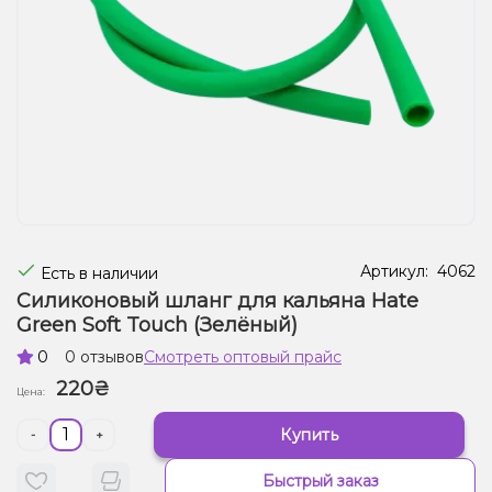
Жидкости для электронных сигарет
Подарочные наборы
Уценка
Артикул:
4062
Есть в наличии
Силиконовый шланг для кальяна Hate
Green Soft Touch (Зелёный)
0
0 отзывов
Смотреть оптовый прайс
220₴
Цена:
Купить
-
+
Быстрый заказ