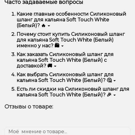
Часто задаваемые вопросы
Какие главные особенности Силиконовый
шланг для кальяна Soft Touch White
(Белый)? 🔥
Силиконовый шланг для кальяна Soft Touch White
Почему стоит купить Силиконовый шланг
(Белый) отличается высоким качеством, удобством
для кальяна Soft Touch White (Белый)
использования и надежностью.
именно у нас? 🛍️
Мы предлагаем только оригинальную продукцию,
Как заказать Силиконовый шланг для
широкий ассортимент, выгодные цены и быструю
кальяна Soft Touch White (Белый) с
доставку. Кроме того, у нас регулярные акции и
доставкой? 🚚
скидки для клиентов!
Оформить заказ можно в несколько кликов:
Как выбрать Силиконовый шланг для
кальяна Soft Touch White (Белый)? 🤔
Добавьте Силиконовый шланг для кальяна
Soft Touch White (Белый) в корзину.
Выбор зависит от ваших предпочтений – например,
Есть ли скидки на Силиконовый шланг для
Перейдите к оформлению заказа.
если это кальян, учитывайте размер, материал и тип
кальяна Soft Touch White (Белый)? 🎉
чаши, если вейп – мощность и вкус. Наши
Выберите удобный способ оплаты и
менеджеры помогут подобрать идеальный вариант.
Да! Мы регулярно проводим акции и предлагаем
доставки.
Отзывы о товаре:
специальные предложения. Следите за
Подтвердите заказ – мы быстро отправим его
обновлениями на сайте и в нашем телеграмм-
вам!
канале, чтобы не упустить выгодные предложения!
Доставка доступна по всей Украине, сроки зависят
от вашего местоположения.