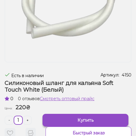
Жидкости для электронных сигарет
Подарочные наборы
Уценка
Артикул:
4150
Есть в наличии
Силиконовый шланг для кальяна Soft
Touch White (Белый)
0
0 отзывов
Смотреть оптовый прайс
220₴
Цена:
Купить
-
+
Быстрый заказ