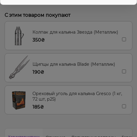
С этим товаром покупают
Колпак для кальяна Звезда (Металлик)
350₴
Щипцы для кальяна Blade (Металлик)
190₴
Ореховый уголь для кальяна Gresco (1 кг,
72 шт, р25)
185₴
Характеристики