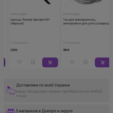
Аксессуары
Аксессуары
Щипцы Tenarat Standart №1
Тэн для электроплиты,
h
(Чёрный)
электропечи для угля (спираль)
0 Отзывов
0 Отзывов
230₴
180₴
Доставляем по всей Украине
нашу продукцию можно приобрести из любой
точки
5 магазинов в Днепре и округе