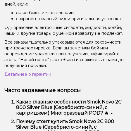
дней, если:
он не был в использовании;
сохранен товарный вид и оригинальная упаковка.
Одноразовые электронные сигареты, жидкости, колбы,
чаши и другие товары с уценкой возврату не подлежат.
Все заказы тщательно упаковываются для сохранности
при транспортировке. Если вы заметили бой или
повреждение упаковки при получении, зафиксируйте
это на "Новой почте" (фото + акт) и свяжитесь с нами до
получения посылки.
Детальнее о гарантии
Часто задаваемые вопросы
Какие главные особенности Smok Novo 2C
800 Silver Blue (Серебристо-синий, с
картриджем) Многоразовый POD? 🔥
Smok Novo 2C 800 Silver Blue (Серебристо-синий, с
Почему стоит купить Smok Novo 2C 800
картриджем) Многоразовый POD отличается
Silver Blue (Серебристо-синий, с
высоким качеством, удобством использования и