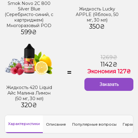
Smok Novo 2C 800
Silver Blue
Жидкость Lucky
(Серебристо-синий, с
APPLE (Яблоко, 50
картриджем)
мг, 30 мл)
Многоразовый POD
350₴
599₴
1269₴
1142₴
=
Экономия 127₴
Заказать
Жидкость 420 Liquid
Айс Малина Лимон
(50 мг, 30 мл)
320₴
Характеристики
Описание
Популярные вопросы
Гарант