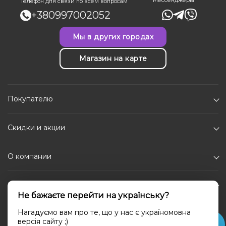
Мессенджеры
Телефон для связи по всем вопросам
+380997002052
Мы в других городах
Магазин на карте
Покупателю
Скидки и акции
О компании
Каталог
Не бажаєте перейти на українську?
Социальные сети
Нагадуємо вам про те, що у нас є україномовна
версія сайту ;)