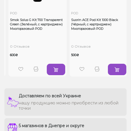
POD
POD
Smok Solus G Kit 700 Transparent
Suorin ACE Pod Kit 1000 Black
Green (Зелёный, с картриджем)
(Чёрный, с картриджем)
OD
Многоразовый POD
Многоразовый POD
0 Отзывов
0 Отзывов
600₴
500₴
Доставляем по всей Украине
нашу продукцию можно приобрести из любой
точки
5 магазинов в Днепре и округе