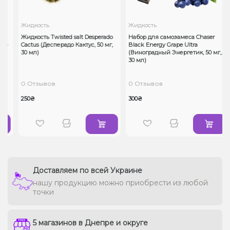
Жидкость
Жидкость
Жидкость Twisted salt Desperado
Набор для самозамеса Chaser
л)
Cactus (Десперадо Кактус, 50 мг,
Black Energy Grape Ultra
30 мл)
(Виноградный Энергетик, 50 мг,
30 мл)
0 Отзывов
0 Отзывов
250₴
300₴
Доставляем по всей Украине
нашу продукцию можно приобрести из любой
точки
5 магазинов в Днепре и округе