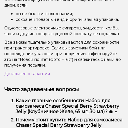
дней, если:
он не был в использовании;
сохранен товарный вид и оригинальная упаковка.
Одноразовые электронные сигареты, жидкости, колбы,
чаши и другие товары с уценкой возврату не подлежат.
Все заказы тщательно упаковываются для сохранности
при транспортировке. Если вы заметили бой или
повреждение упаковки при получении, зафиксируйте
это на "Новой почте" (фото + акт) и свяжитесь с нами до
получения посылки.
Детальнее о гарантии
Часто задаваемые вопросы
Какие главные особенности Набор для
самозамеса Chaser Special Berry Strawberry
Jelly (Клубничное Желе, 65 мг, 30 мл)? 🔥
Набор для самозамеса Chaser Special Berry
Почему стоит купить Набор для самозамеса
Strawberry Jelly (Клубничное Желе, 65 мг, 30 мл)
Chaser Special Berry Strawberry Jelly