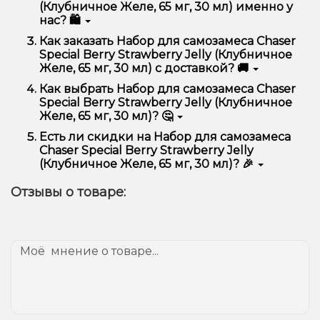
отличается высоким качеством, удобством
(Клубничное Желе, 65 мг, 30 мл) именно у
использования и надежностью.
нас? 🛍️
Мы предлагаем только оригинальную продукцию,
Как заказать Набор для самозамеса Chaser
широкий ассортимент, выгодные цены и быструю
Special Berry Strawberry Jelly (Клубничное
доставку. Кроме того, у нас регулярные акции и
Желе, 65 мг, 30 мл) с доставкой? 🚚
скидки для клиентов!
Оформить заказ можно в несколько кликов:
Как выбрать Набор для самозамеса Chaser
Special Berry Strawberry Jelly (Клубничное
Добавьте Набор для самозамеса Chaser
Желе, 65 мг, 30 мл)? 🤔
Special Berry Strawberry Jelly (Клубничное
Желе, 65 мг, 30 мл) в корзину.
Выбор зависит от ваших предпочтений – например,
Есть ли скидки на Набор для самозамеса
Перейдите к оформлению заказа.
если это кальян, учитывайте размер, материал и тип
Chaser Special Berry Strawberry Jelly
чаши, если вейп – мощность и вкус. Наши
Выберите удобный способ оплаты и
(Клубничное Желе, 65 мг, 30 мл)? 🎉
менеджеры помогут подобрать идеальный вариант.
доставки.
Да! Мы регулярно проводим акции и предлагаем
Подтвердите заказ – мы быстро отправим его
Отзывы о товаре:
специальные предложения. Следите за
вам!
обновлениями на сайте и в нашем телеграмм-
Доставка доступна по всей Украине, сроки зависят
канале, чтобы не упустить выгодные предложения!
от вашего местоположения.