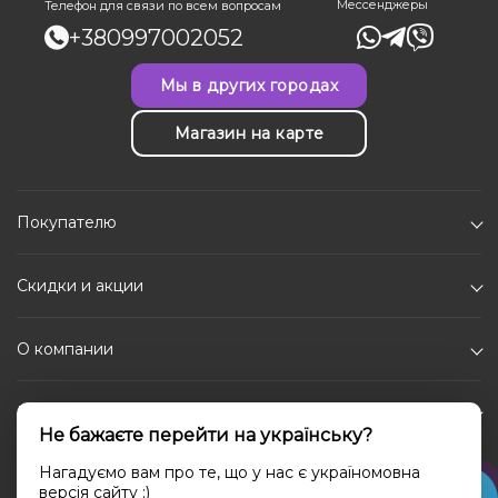
Мессенджеры
Телефон для связи по всем вопросам
+380997002052
Мы в других городах
Магазин на карте
Покупателю
Скидки и акции
О компании
Каталог
Не бажаєте перейти на українську?
Социальные сети
Нагадуємо вам про те, що у нас є україномовна
версія сайту ;)