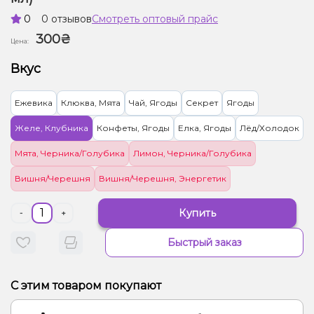
0
0 отзывов
Смотреть оптовый прайс
300₴
Цена:
Вкус
Ежевика
Клюква, Мята
Чай, Ягоды
Секрет
Ягоды
Желе, Клубника
Конфеты, Ягоды
Елка, Ягоды
Лёд/Холодок
Мята, Черника/Голубика
Лимон, Черника/Голубика
Вишня/Черешня
Вишня/Черешня, Энергетик
Купить
-
+
Быстрый заказ
С этим товаром покупают