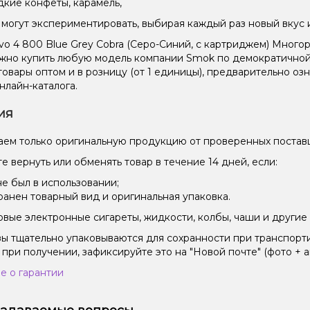
дкие конфеты, карамель,
могут экспериментировать, выбирая каждый раз новый вкус 
o 4 800 Blue Grey Cobra (Серо-Синий, с картриджем) Много
жно купить любую модель компании Smok по демократичной 
 товары оптом и в розницу (от 1 единицы), предварительно 
нлайн-каталога.
ия
ем только оригинальную продукцию от проверенных постав
е вернуть или обменять товар в течение 14 дней, если:
не был в использовании;
ранен товарный вид и оригинальная упаковка.
вые электронные сигареты, жидкости, колбы, чаши и другие 
зы тщательно упаковываются для сохранности при транспорт
 при получении, зафиксируйте это на "Новой почте" (фото + а
е о гарантии