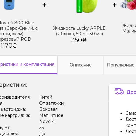
+
+
ovo 4 800 Blue
Жидко
ra (Серо-Синий, с
Жидкость Lucky APPLE
Малин
ртриджем)
(Яблоко, 50 мг, 30 мл)
оразовый POD
350₴
1170₴
еристики
и комплектация
Описание
Популярные 
еристики:
Дос
роизводителя:
Китай
я:
От затяжки
 картриджа:
Боковая
Само
е картриджа:
Магнитное
Дост
Novo 4
комп
, Вт:
25
Дост
дисплея:
Да