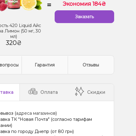
=
Экономия 184₴
Заказать
сть 420 Liquid Айс
а Лимон (50 мг, 30
мл)
320₴
вопросы
Гарантия
Отзывы
тавка
Оплата
Скидки
вывоз (
адреса магазинов
)
авка ТК "Новая Почта" (согласно тарифам
ании)
авка по городу Днепр (от 80 грн)