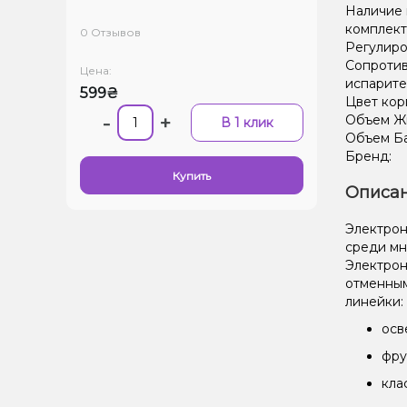
Наличие 
комплект
0 Отзывов
Регулиро
Сопроти
Цена:
испарите
599₴
Цвет кор
-
+
Объем Жи
В 1 клик
Объем Ба
Бренд:
Купить
Описан
Электрон
среди мн
Электрон
отменным
линейки:
осв
фру
кла