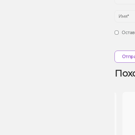
Остав
Отпра
Пох