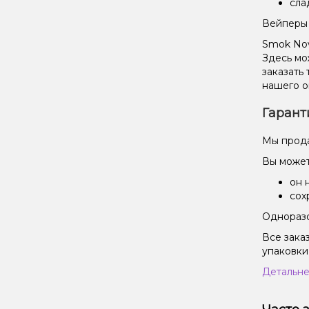
сла
Вейперы 
Smok Nov
Здесь мо
заказать
нашего о
Гарант
Мы прода
Вы может
он 
сох
Одноразо
Все зака
упаковки
Детальне