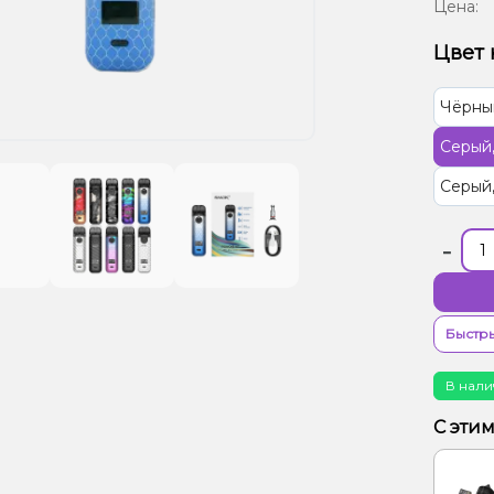
Цена:
Цвет 
Чёрны
Серый
Серый
-
Быстры
В нали
С эти