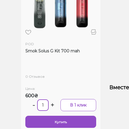
POD
Smok Solus G Kit 700 mah
0 Отзывов
Вместе
Цена:
600₴
-
+
В 1 клик
Купить