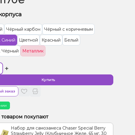
1170₴
корпуса
й
Чёрный карбон
Чёрный с коричневым
, Синий
Цветной
Красный
Белый
, Чёрный
Металлик
+
Купить
й заказ
чии
м товаром покупают
Набор для самозамеса Chaser Special Berry
Strawberry Jelly (Клубничное Желе, 65 мг, 30