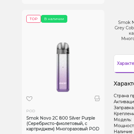
TOP
В наличии
Smok N
Grey Cob
ка
Мног
Характ
Характ
Страна п
Активаци
Заправка
POD
Креплени
Smok Novo 2C 800 Silver Purple
Модель:
(Серебристо-фиолетовый, с
Мощность
картриджем) Многоразовый POD
Наличие 