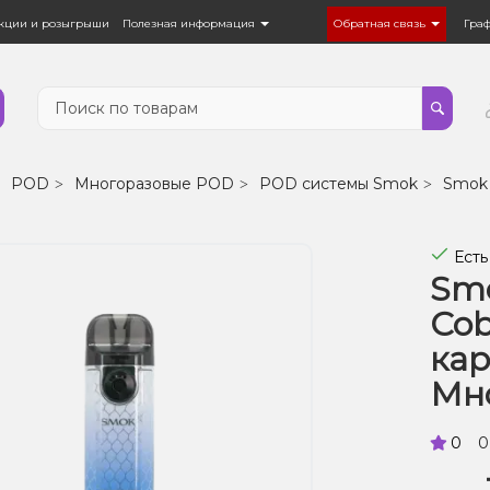
кции и розыгрыши
Полезная информация
Обратная связь
Гра
POD
Многоразовые POD
POD системы Smok
Smok
Есть
Smo
Cob
ка
Мн
0
0