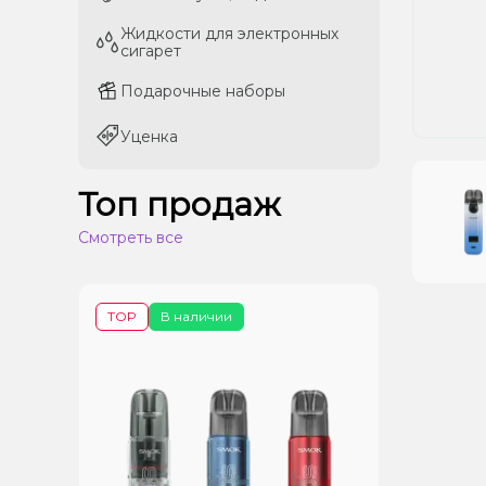
Жидкости для электронных
Жидкости для электронных
сигарет
сигарет
Подарочные наборы
Подарочные наборы
Уценка
Уценка
Топ продаж
Смотреть все
TOP
В наличии