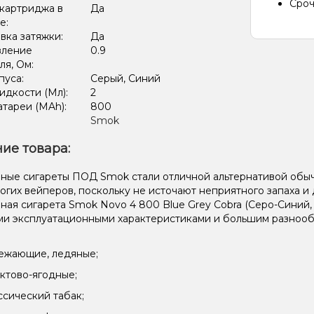
Сроч
картриджа в
Да
е:
вка затяжки:
Да
вление
0.9
ля, Ом:
пуса:
Серый, Синий
дкости (Мл):
2
тареи (MAh):
800
Smok
ие товара:
ные сигареты ПОД Smok стали отличной альтернативой обы
огих вейперов, поскольку не источают неприятного запаха 
ная сигарета Smok Novo 4 800 Blue Grey Cobra (Серо-Синий
и эксплуатационными характеристиками и большим разнообр
ежающие, ледяные;
ктово-ягодные;
ссический табак;