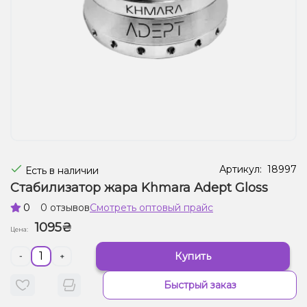
Жидкости для электронных сигарет
Подарочные наборы
Уценка
Артикул:
18997
Есть в наличии
Стабилизатор жара Khmara Adept Gloss
0
0 отзывов
Смотреть оптовый прайс
1095₴
Цена:
Купить
-
+
Быстрый заказ