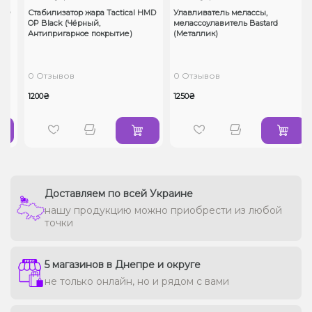
MD
Стабилизатор жара Tactical HMD
Улавливатель мелассы,
OP Black (Чёрный,
мелассоулавитель Bastard
Антипригарное покрытие)
(Металлик)
0 Отзывов
0 Отзывов
1200₴
1250₴
Доставляем по всей Украине
нашу продукцию можно приобрести из любой
точки
5 магазинов в Днепре и округе
не только онлайн, но и рядом с вами