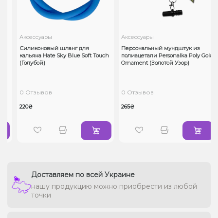
Аксессуары
Аксессуары
Силиконовый шланг для
Персональный мундштук из
)
кальяна Hate Sky Blue Soft Touch
полиацетали Personalka Poly Gold
(Голубой)
Ornament (Золотой Узор)
0 Отзывов
0 Отзывов
220₴
265₴
Доставляем по всей Украине
нашу продукцию можно приобрести из любой
точки