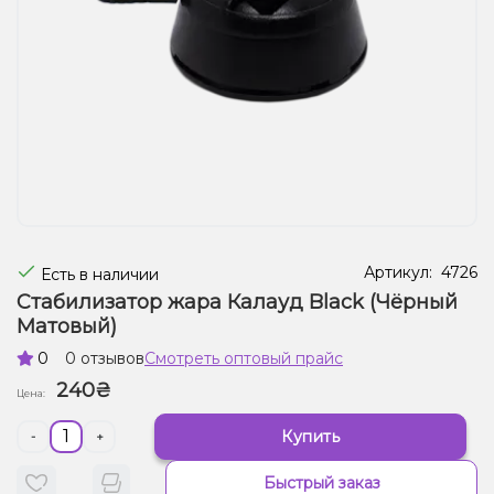
Жидкости для электронных сигарет
Подарочные наборы
Уценка
Артикул:
4726
Есть в наличии
Стабилизатор жара Калауд Black (Чёрный
Матовый)
0
0 отзывов
Смотреть оптовый прайс
240₴
Цена:
Купить
-
+
Быстрый заказ