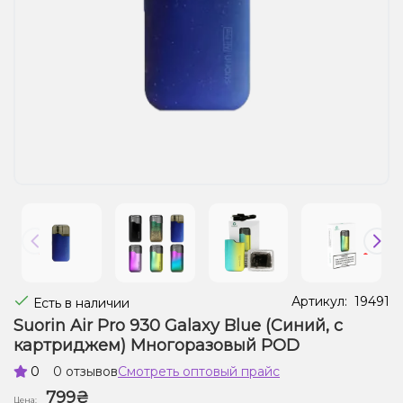
Жидкости для электронных сигарет
Подарочные наборы
Уценка
Артикул:
19491
Есть в наличии
Suorin Air Pro 930 Galaxy Blue (Синий, с
картриджем) Многоразовый POD
0
0 отзывов
Смотреть оптовый прайс
799₴
Цена: