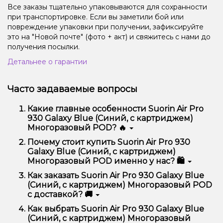
Все заказы тщательно упаковываются для сохранности
при транспортировке. Если вы заметили бой или
повреждение упаковки при получении, зафиксируйте
это на "Новой почте" (фото + акт) и свяжитесь с нами до
получения посылки.
Детальнее о гарантии
Часто задаваемые вопросы
Какие главные особенности Suorin Air Pro
930 Galaxy Blue (Синий, с картриджем)
Многоразовый POD? 🔥
Suorin Air Pro 930 Galaxy Blue (Синий, с
Почему стоит купить Suorin Air Pro 930
картриджем) Многоразовый POD отличается
Galaxy Blue (Синий, с картриджем)
высоким качеством, удобством использования и
Многоразовый POD именно у нас? 🛍️
надежностью.
Мы предлагаем только оригинальную продукцию,
Как заказать Suorin Air Pro 930 Galaxy Blue
широкий ассортимент, выгодные цены и быструю
(Синий, с картриджем) Многоразовый POD
доставку. Кроме того, у нас регулярные акции и
с доставкой? 🚚
скидки для клиентов!
Оформить заказ можно в несколько кликов:
Как выбрать Suorin Air Pro 930 Galaxy Blue
(Синий, с картриджем) Многоразовый
Добавьте Suorin Air Pro 930 Galaxy Blue