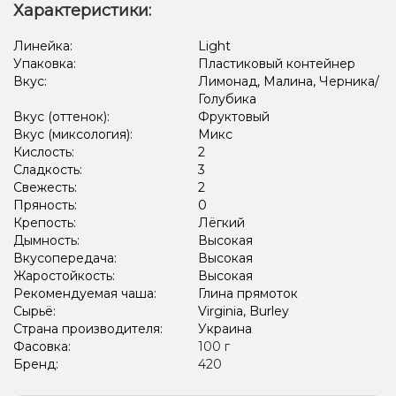
Лимонад, Огурец
Ежевика, Желейки
Ваниль, Кола
Характеристики:
Слива, Чай
Корица, Пирог/Кондитерка
Клубника
Линейка:
Light
Упаковка:
Пластиковый контейнер
Банан, Орех, Пирог/Кондитерка
Мята, Ягоды
Цитрусы
Вкус:
Лимонад, Малина, Черника/
Голубика
Вишня/Черешня, Клубника, Малина
Вкус (оттенок):
Фруктовый
Вкус (миксология):
Микс
Кислость:
2
Сладкость:
3
Свежесть:
2
Пряность:
0
Крепость:
Лёгкий
Дымность:
Высокая
Вкусопередача:
Высокая
Жаростойкость:
Высокая
Рекомендуемая чаша:
Глина прямоток
Сырьё:
Virginia, Burley
Страна производителя:
Украина
Фасовка:
100 г
Бренд:
420