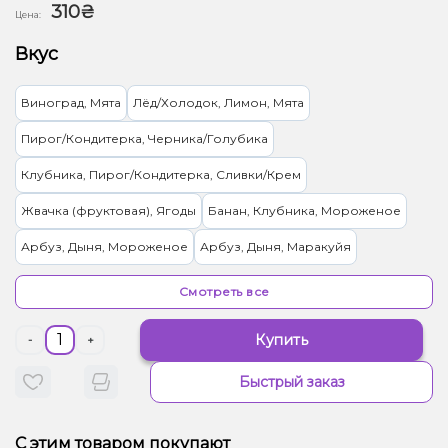
310₴
Цена:
Вкус
Виноград, Мята
Лёд/Холодок, Лимон, Мята
Пирог/Кондитерка, Черника/Голубика
Клубника, Пирог/Кондитерка, Сливки/Крем
Жвачка (фруктовая), Ягоды
Банан, Клубника, Мороженое
Арбуз, Дыня, Мороженое
Арбуз, Дыня, Маракуйя
Мята, Черника/Голубика
Мультифрукт
Молоко, Печенье
Смотреть все
Лёд/Холодок, Яблоко
Лимонад, Цитрусы
Купить
-
+
Киви, Лайм, Мята, Яблоко
Ананас
Быстрый заказ
Грейпфрут, Клубника, Малина
Арахис
Конфеты, Мультифрукт
Кокос, Миндаль, Сливки/Крем
С этим товаром покупают