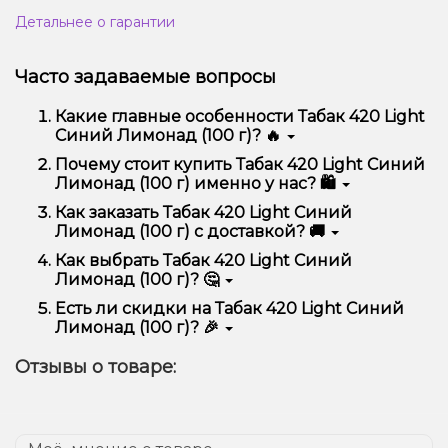
Детальнее о гарантии
Часто задаваемые вопросы
Какие главные особенности Табак 420 Light
Синий Лимонад (100 г)? 🔥
Табак 420 Light Синий Лимонад (100 г) отличается
Почему стоит купить Табак 420 Light Синий
высоким качеством, удобством использования и
Лимонад (100 г) именно у нас? 🛍️
надежностью.
Мы предлагаем только оригинальную продукцию,
Как заказать Табак 420 Light Синий
широкий ассортимент, выгодные цены и быструю
Лимонад (100 г) с доставкой? 🚚
доставку. Кроме того, у нас регулярные акции и
скидки для клиентов!
Оформить заказ можно в несколько кликов:
Как выбрать Табак 420 Light Синий
Лимонад (100 г)? 🤔
Добавьте Табак 420 Light Синий Лимонад
(100 г) в корзину.
Выбор зависит от ваших предпочтений – например,
Есть ли скидки на Табак 420 Light Синий
Перейдите к оформлению заказа.
если это кальян, учитывайте размер, материал и тип
Лимонад (100 г)? 🎉
чаши, если вейп – мощность и вкус. Наши
Выберите удобный способ оплаты и
менеджеры помогут подобрать идеальный вариант.
Да! Мы регулярно проводим акции и предлагаем
доставки.
Отзывы о товаре:
специальные предложения. Следите за
Подтвердите заказ – мы быстро отправим его
обновлениями на сайте и в нашем телеграмм-
вам!
канале, чтобы не упустить выгодные предложения!
Доставка доступна по всей Украине, сроки зависят
от вашего местоположения.