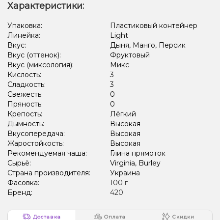
Лимонад, Огурец
Ежевика, Желейки
Ваниль, Кола
Характеристики:
Слива, Чай
Корица, Пирог/Кондитерка
Клубника
Упаковка:
Пластиковый контейнер
Линейка:
Light
Банан, Орех, Пирог/Кондитерка
Мята, Ягоды
Цитрусы
Вкус:
Дыня, Манго, Персик
Вкус (оттенок):
Фруктовый
Вишня/Черешня, Клубника, Малина
Вкус (миксология):
Микс
Кислость:
3
Сладкость:
3
Свежесть:
0
Пряность:
0
Крепость:
Лёгкий
Дымность:
Высокая
Вкусопередача:
Высокая
Жаростойкость:
Высокая
Рекомендуемая чаша:
Глина прямоток
Сырьё:
Virginia, Burley
Страна производителя:
Украина
Фасовка:
100 г
Бренд:
420
Доставка
Оплата
Скидки