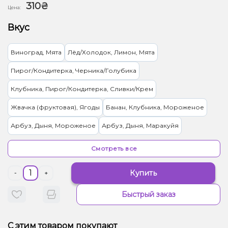
310₴
Цена:
Вкус
Виноград, Мята
Лёд/Холодок, Лимон, Мята
Пирог/Кондитерка, Черника/Голубика
Клубника, Пирог/Кондитерка, Сливки/Крем
Жвачка (фруктовая), Ягоды
Банан, Клубника, Мороженое
Арбуз, Дыня, Мороженое
Арбуз, Дыня, Маракуйя
Мята, Черника/Голубика
Мультифрукт
Молоко, Печенье
Смотреть все
Лёд/Холодок, Яблоко
Лимонад, Цитрусы
Купить
-
+
Киви, Лайм, Мята, Яблоко
Ананас
Быстрый заказ
Грейпфрут, Клубника, Малина
Арахис
Конфеты, Мультифрукт
Кокос, Миндаль, Сливки/Крем
С этим товаром покупают