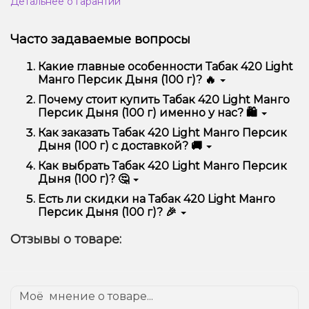
Детальнее о гарантии
Часто задаваемые вопросы
Какие главные особенности Табак 420 Light
Манго Персик Дыня (100 г)? 🔥
Табак 420 Light Манго Персик Дыня (100 г)
Почему стоит купить Табак 420 Light Манго
отличается высоким качеством, удобством
Персик Дыня (100 г) именно у нас? 🛍️
использования и надежностью.
Мы предлагаем только оригинальную продукцию,
Как заказать Табак 420 Light Манго Персик
широкий ассортимент, выгодные цены и быструю
Дыня (100 г) с доставкой? 🚚
доставку. Кроме того, у нас регулярные акции и
скидки для клиентов!
Оформить заказ можно в несколько кликов:
Как выбрать Табак 420 Light Манго Персик
Дыня (100 г)? 🤔
Добавьте Табак 420 Light Манго Персик
Дыня (100 г) в корзину.
Выбор зависит от ваших предпочтений – например,
Есть ли скидки на Табак 420 Light Манго
Перейдите к оформлению заказа.
если это кальян, учитывайте размер, материал и тип
Персик Дыня (100 г)? 🎉
чаши, если вейп – мощность и вкус. Наши
Выберите удобный способ оплаты и
менеджеры помогут подобрать идеальный вариант.
Да! Мы регулярно проводим акции и предлагаем
доставки.
Отзывы о товаре:
специальные предложения. Следите за
Подтвердите заказ – мы быстро отправим его
обновлениями на сайте и в нашем телеграмм-
вам!
канале, чтобы не упустить выгодные предложения!
Доставка доступна по всей Украине, сроки зависят
от вашего местоположения.