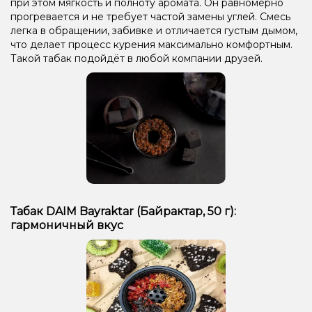
при этом мягкость и полноту аромата. Он равномерно
Груша/Дюшес
Клубника, Мороженое
Лимонад
прогревается и не требует частой замены углей. Смесь
легка в обращении, забивке и отличается густым дымом,
Виноград, Клубника
Лёд/Холодок, Персик, Чай
что делает процесс курения максимально комфортным.
Такой табак подойдёт в любой компании друзей.
Табак DAIM Bayraktar (Байрактар, 50 г):
гармоничный вкус