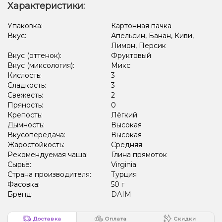
Банан, Клубника
Конфеты, Мультифрукт
Характеристики:
Арбуз, Лёд/Холодок
Лёд/Холодок, Малина
Упаковка:
Картонная пачка
Вкус:
Апельсин, Банан, Киви,
Мультифрукт, Ягоды
Земляника, Малина, Черника/Голубика
Лимон, Персик
Вкус (оттенок):
Фруктовый
Арбуз, Лёд/Холодок, Ягоды
Кактус, Лайм, Персик
Вкус (миксология):
Микс
Питайя/Драконий фрукт
Персик, Пряности/Специи
Кислость:
3
Сладкость:
3
Лайм, Персик, Пряности/Специи
Лёд/Холодок, Персик
Свежесть:
2
Пряность:
0
Лёд/Холодок, Маракуйя
Лёд/Холодок
Крепость:
Лёгкий
Дымность:
Высокая
Пирог/Кондитерка, Шоколад
Апельсин, Арбуз, Лёд/Холодок
Вкусопередача:
Высокая
Жаростойкость:
Средняя
Арбуз, Клубника, Лимон, Мята, Персик
Рекомендуемая чаша:
Глина прямоток
Арбуз, Маракуйя, Мята, Персик
Ананас, Банан, Лёд/Холодок
Сырьё:
Virginia
Страна производителя:
Турция
Вишня/Черешня, Лёд/Холодок
Лимон, Чизкейк
Фасовка:
50 г
Бренд:
DAIM
Лёд/Холодок, Шоколад
Кола, Лёд/Холодок
Сливки/Крем, Молоко
Апельсин, Сливки/Крем
Доставка
Оплата
Скидки