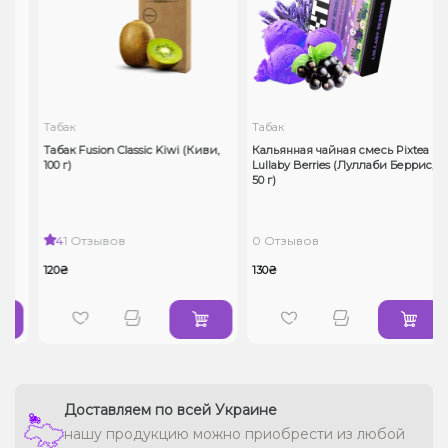
Табак
Табак
Табак Fusion Classic Kiwi (Киви,
Кальянная чайная смесь Pixtea
100 г)
Lullaby Berries (Луллаби Беррис,
50 г)
4
1 Отзывов
0 Отзывов
120₴
130₴
Доставляем по всей Украине
нашу продукцию можно приобрести из любой