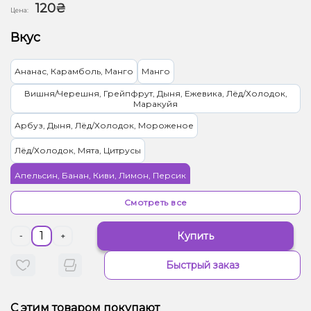
120₴
Цена:
Вкус
Ананас, Карамболь, Манго
Манго
Вишня/Черешня, Грейпфрут, Дыня, Ежевика, Лёд/Холодок,
Маракуйя
Арбуз, Дыня, Лёд/Холодок, Мороженое
Лёд/Холодок, Мята, Цитрусы
Апельсин, Банан, Киви, Лимон, Персик
Лёд/Холодок, Мандарин, Черника/Голубика
Смотреть все
Клубника, Лимонад
Вишня/Черешня, Смородина
Купить
-
+
Персик, Черника/Голубика
Арбуз, Мороженое
Быстрый заказ
Ананас, Вафли
Малина, Лёд/Холодок
Апельсин, Гранат Лёд/Холодок
С этим товаром покупают