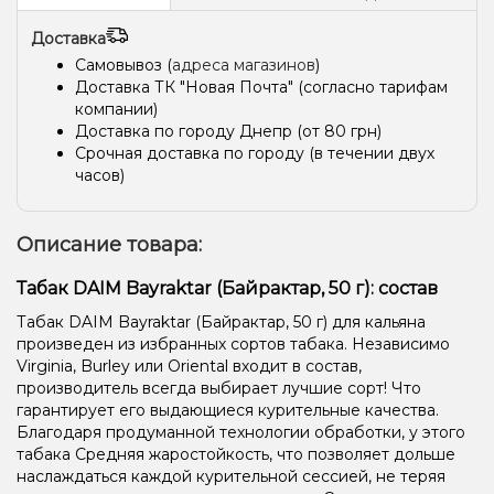
Кола, Конфеты
Дыня, Лёд/Холодок
Ягоды
Доставка
Самовывоз (
адреса магазинов
)
Слива, Лёд/Холодок
Мандарин, Ягоды
Мороженое
Доставка ТК "Новая Почта" (согласно тарифам
Лёд/Холодок, Мультифрукт
Черника/Голубика
компании)
Доставка по городу Днепр (от 80 грн)
Лёд/Холодок, Слива
Лёд/Холодок, Манго
Срочная доставка по городу (в течении двух
часов)
Ананас, Манго, Мята
Дыня, Лёд/Холодок, Маракуйя, Персик
Пирог/Кондитерка
Попкорн
Вишня/Черешня, Дыня
Описание товара:
Апельсин, Гранат
Апельсин, Грейпфрут, Манго, Маракуйя
Табак DAIM Bayraktar (Байрактар, 50 г): состав
Питайя/Драконий фрукт, Ягоды
Арбуз, Грейпфрут
Табак DAIM Bayraktar (Байрактар, 50 г) для кальяна
произведен из избранных сортов табака. Независимо
Жвачка (фруктовая)
Дыня, Мороженое
Virginia, Burley или Oriental входит в состав,
Жвачка (фруктовая), Клубника, Малина, Мята
производитель всегда выбирает лучшие сорт! Что
гарантирует его выдающиеся курительные качества.
Лёд/Холодок, Ягоды
Кола, Мята, Роза
Арбуз, Манго, Персик
Благодаря продуманной технологии обработки, у этого
табака Средняя жаростойкость, что позволяет дольше
Виноград, Энергетик
Виноград, Лёд/Холодок, Ягоды
наслаждаться каждой курительной сессией, не теряя