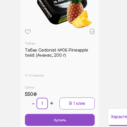
Табак
Табак Gedonist №06 Pineapple
twist (Ананас, 200 г)
0 Отзывов
Цена:
550₴
-
+
В 1 клик
Характ
Купить