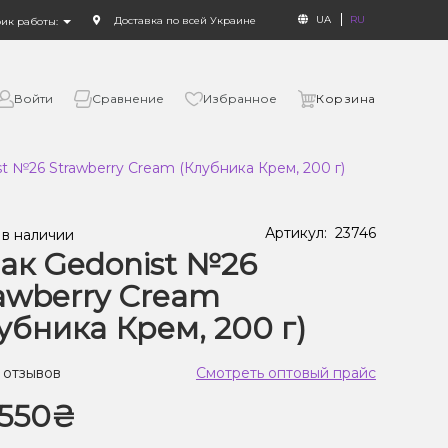
UA
RU
Доставка по всей Украине
фик работы:
Войти
Сравнение
Избранное
Корзина
t №26 Strawberry Cream (Клубника Крем, 200 г)
Артикул:
23746
 в наличии
ак Gedonist №26
awberry Cream
убника Крем, 200 г)
 отзывов
Смотреть оптовый прайс
550₴