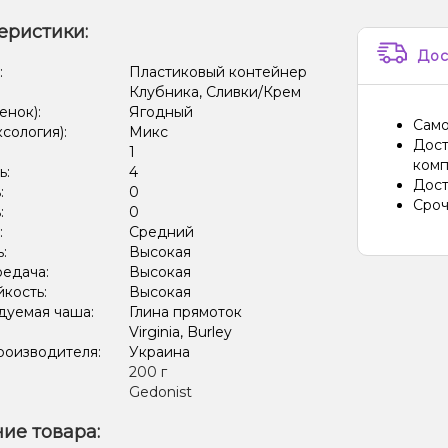
еристики:
Дос
:
Пластиковый контейнер
Клубника, Сливки/Крем
енок):
Ягодный
Само
ксология):
Микс
Дост
:
1
комп
ь:
4
Дост
:
0
Сроч
:
0
:
Средний
ь:
Высокая
редача:
Высокая
кость:
Высокая
дуемая чаша:
Глина прямоток
Virginia, Burley
роизводителя:
Украина
:
200 г
Gedonist
ие товара: