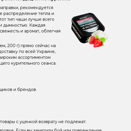
заправки, рекомендуется
ое распределение тепла и
от тип чаши лучше всего
 и дымностью. Каждая
свежесть и аромат, облегчая
м, 200 г) прямо сейчас на
оставку по всей Украине,
 широким ассортиментом
его курительного сеанса.
щиков и брендов.
товары с уценкой возврату не подлежат.
ировке. Если вы заметили бой или повреждение