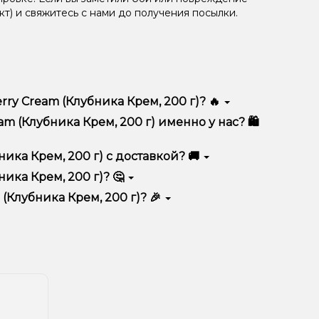
кт) и свяжитесь с нами до получения посылки.
ry Cream (Клубника Крем, 200 г)? 🔥
личается высоким качеством, удобством
m (Клубника Крем, 200 г) именно у нас? 🛍️
тимент, выгодные цены и быструю доставку.
ника Крем, 200 г) с доставкой? 🚚
ика Крем, 200 г)? 🤔
рем, 200 г) в корзину.
ян, учитывайте размер, материал и тип чаши, если
(Клубника Крем, 200 г)? 🎉
еальный вариант.
едложения. Следите за обновлениями на сайте и в
ния!
естоположения.