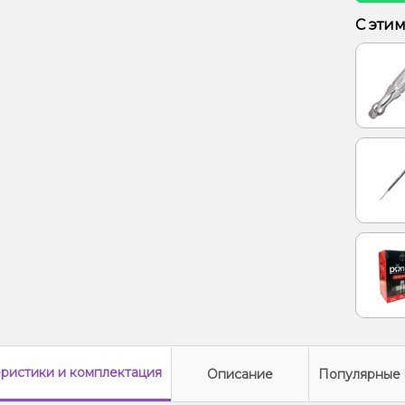
Мята
С эти
Марак
Груша
Апельс
Печен
еристики
и комплектация
Описание
Популярные 