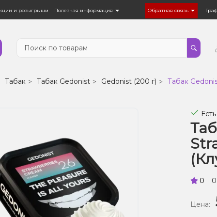
кции и розыгрыши
Полезная информация
Обратная связь
Гра
Табак
Табак Gedonist
Gedonist (200 г)
Табак Gedonis
Есть
Таб
Str
(Кл
0
0
Цена: