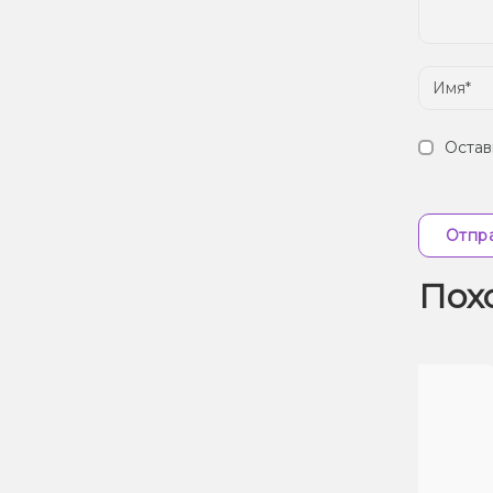
Остав
Отпра
Пох