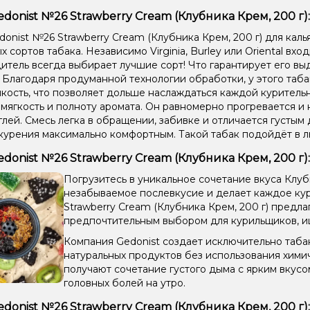
edonist №26 Strawberry Cream (Клубника Крем, 200 г):
donist №26 Strawberry Cream (Клубника Крем, 200 г) для кал
 сортов табака. Независимо Virginia, Burley или Oriental вход
итель всегда выбирает лучшие сорт! Что гарантирует его в
. Благодаря продуманной технологии обработки, у этого таб
кость, что позволяет дольше наслаждаться каждой курительн
 мягкость и полноту аромата. Он равномерно прогревается и 
глей. Смесь легка в обращении, забивке и отличается густым 
курения максимально комфортным. Такой табак подойдёт в 
edonist №26 Strawberry Cream (Клубника Крем, 200 г
Погрузитесь в уникальное сочетание вкуса Клуб
незабываемое послевкусие и делает каждое ку
Strawberry Cream (Клубника Крем, 200 г) предлаг
предпочтительным выбором для курильщиков, и
Компания Gedonist создает исключительно табак
натуральных продуктов без использования хими
получают сочетание густого дыма с ярким вкус
головных болей на утро.
edonist №26 Strawberry Cream (Клубника Крем, 200 