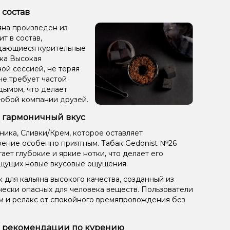
 состав
ьяна произведен из
ит в состав,
ыдающиеся курительные
ака Высокая
ой сессией, не теряя
не требует частой
дымом, что делает
любой компании друзей.
): гармоничный вкус
ника, Сливки/Крем, которое оставляет
рение особенно приятным. Табак Gedonist №26
ает глубокие и яркие нотки, что делает его
щущих новые вкусовые ощущения.
 для кальяна высокого качества, созданный из
чески опасных для человека веществ. Пользователи
ом и релакс от спокойного времяпровождения без
г): рекомендации по курению