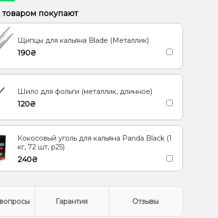
Персик
Маракуйя, Черника/Голубика
м товаром покупают
уйя, Питайя/Драконий фрукт
Щипцы для кальяна Blade (Металлик)
/Дюшес, Пряности/Специи, Яблоко
190₴
ин, Травы
Лимон, Чай
ье, Пирог/Кондитерка
Кола, Лимон
Шило для фольги (металлик, длинное)
120₴
Кокосовый уголь для кальяна Panda Black (1
кг, 72 шт, р25)
240₴
вопросы
Гарантия
Отзывы