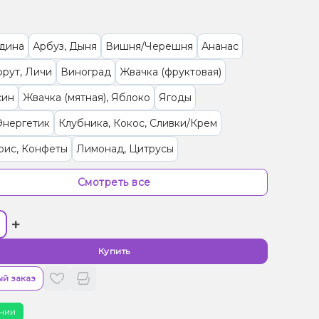
дина
Арбуз, Дыня
Вишня/Черешня
Ананас
рут, Личи
Виноград
Жвачка (фруктовая)
син
Жвачка (мятная), Яблоко
Ягоды
Энергетик
Клубника, Кокос, Сливки/Крем
рис, Конфеты
Лимонад, Цитрусы
а, Мороженое
Мультифрукт
Лёд/Холодок
Смотреть все
 (фруктовая), Клубника, Малина
+
 (фруктовая), Черника/Голубика
ь, Пирог/Кондитерка
Елка, Манго, Мандарин
Купить
т, Лимон
Клубника, Сливки/Крем
Лайм, Папайя
й заказ
, Лимон
Лаванда, Тоник
Мандарин
Кокос, Орех
чии