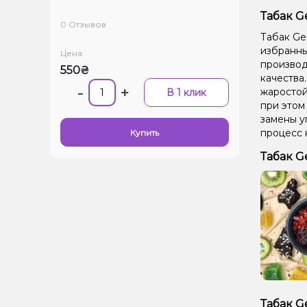
Табак G
0 Отзывов
Табак Ge
избранных
Цена:
производ
550₴
качества
-
+
жаростой
В 1 клик
при этом
замены у
процесс 
Купить
Табак G
Табак G