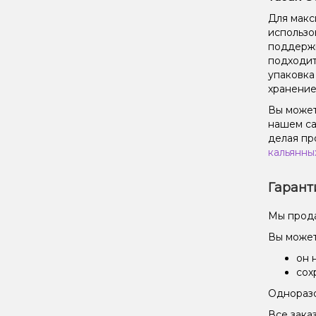
Для макс
использо
поддержи
подходит
упаковка
хранение
Вы может
нашем са
делая пр
кальянны
Гарант
Мы прода
Вы может
он 
сох
Одноразо
Все зака