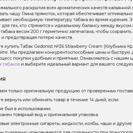
имального раскрытия всех ароматических качеств кальянной 
вать чашу Глина прямоток, которая обеспечивает оптимальн
вает необходимую температуру табака во время курения. Эт
 для тех, кто стремится к идеальному балансу между вкусом
 табака весом 200 г герметично запечатана, чтобы сохранить 
 и предотвращая потерю качеств.
е купить Табак Gedonist №26 Strawberry Cream (Клубника Кре
йте. Мы предлагаем конкурентоспособные цены и быструю д
оцесс покупки удобным и приятным. Ознакомьтесь с нашим
х табаков
и выберите идеальный вариант для вашего следующ
ия
ем только оригинальную продукцию от проверенных постав
е вернуть или обменять товар в течение 14 дней, если:
не был в использовании;
ранен товарный вид и оригинальная упаковка.
вые электронные сигареты, жидкости, колбы, чаши и другие 
зы тщательно упаковываются для сохранности при транспорт