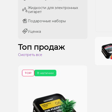
Жидкости для электронных
Жидкости для электронных
сигарет
сигарет
Подарочные наборы
Подарочные наборы
Уценка
Уценка
Топ продаж
Смотреть все
TOP
В наличии