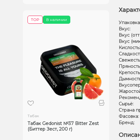
Характ
TOP
В наличии
Упаковка
Вкус:
Вкус (отт
Вкус (ми
Кислость
Сладкост
Свежесть
Пряность
Крепость
Дымност
Вкусопе
Жаростой
Рекомен
Сырьё:
Страна п
Табак
Фасовка
Бренд:
Табак Gedonist №37 Bitter Zest
(Биттер Зест, 200 г)
Описан