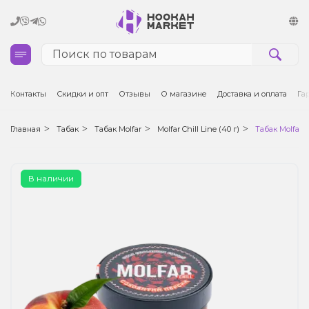
Кальяны
Контакты
Скидки и опт
Отзывы
О магазине
Доставка и оплата
Га
Табак для кальяна и кальянные смеси
Главная
Табак
Табак Molfar
Molfar Chill Line (40 г)
Табак Molfar 
Уголь для кальяна
В наличии
Чаши для кальяна
Аксессуары для кальяна
Электронные сигареты (POD)
Комплектующие для POD