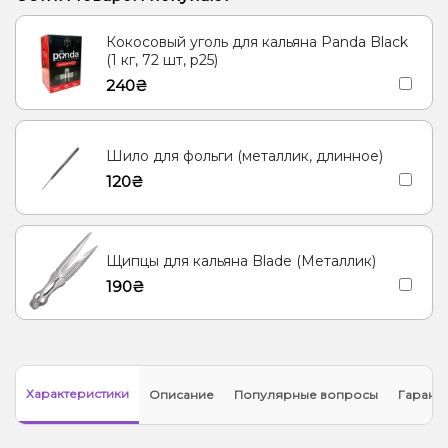
Пирог/Кондитерка, Ревень
Кокосовый уголь для кальяна Panda Black
Лёд/Холодок, Пряности/Специи, Цитрусы, Ягоды
(1 кг, 72 шт, р25)
240₴
Виски, Вишня/Черешня, Клюква
Сухофрукты
Лёд/Холодок, Цитрусы
Манго
Виски, Яблоко
Шило для фольги (металлик, длинное)
Грейпфрут, Помело
Малина, Черника/Голубика
Дыня
120₴
Вино, Лимонад, Ягоды
Лёд/Холодок
Тыква
Вишня/Черешня, Пирог/Кондитерка
Ананас
Щипцы для кальяна Blade (Металлик)
190₴
Характеристики
Описание
Популярные вопросы
Гарант