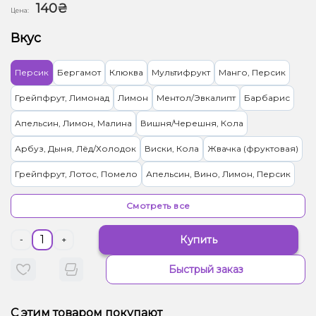
140₴
Цена:
Вкус
Персик
Бергамот
Клюква
Мультифрукт
Манго, Персик
Грейпфрут, Лимонад
Лимон
Ментол/Эвкалипт
Барбарис
Апельсин, Лимон, Малина
Вишня/Черешня, Кола
Арбуз, Дыня, Лёд/Холодок
Виски, Кола
Жвачка (фруктовая)
Грейпфрут, Лотос, Помело
Апельсин, Вино, Лимон, Персик
Пряности/Специи, Тыква
Смотреть все
Груша/Дюшес, Лёд/Холодок, Яблоко
Купить
-
+
Апельсин, Бергамот, Персик, Пряности/Специи
Быстрый заказ
Виноград, Личи, Роза
Кактус, Лайм, Лимонад, Огурец
Жвачка (фруктовая), Желейки
Арбуз, Лемонграсс
С этим товаром покупают