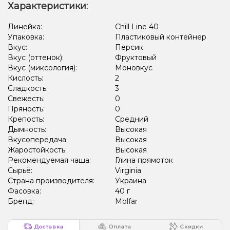
Характеристики:
Линейка:
Chill Line 40
Упаковка:
Пластиковый контейнер
Вкус:
Персик
Вкус (оттенок):
Фруктовый
Вкус (миксология):
Моновкус
Кислость:
2
Сладкость:
3
Свежесть:
0
Пряность:
0
Крепость:
Средний
Дымность:
Высокая
Вкусопередача:
Высокая
Жаростойкость:
Высокая
Рекомендуемая чаша:
Глина прямоток
Сырьё:
Virginia
Страна производителя:
Украина
Фасовка:
40 г
Бренд:
Molfar
Доставка
Оплата
Скидки