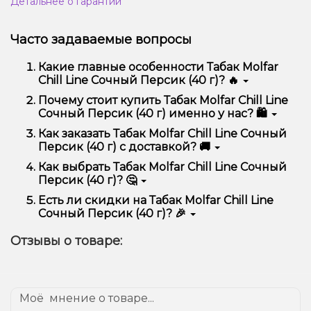
Детальнее о гарантии
Часто задаваемые вопросы
Какие главные особенности Табак Molfar
Chill Line Сочный Персик (40 г)? 🔥
Табак Molfar Chill Line Сочный Персик (40 г)
Почему стоит купить Табак Molfar Chill Line
отличается высоким качеством, удобством
Сочный Персик (40 г) именно у нас? 🛍️
использования и надежностью.
Мы предлагаем только оригинальную продукцию,
Как заказать Табак Molfar Chill Line Сочный
широкий ассортимент, выгодные цены и быструю
Персик (40 г) с доставкой? 🚚
доставку. Кроме того, у нас регулярные акции и
скидки для клиентов!
Оформить заказ можно в несколько кликов:
Как выбрать Табак Molfar Chill Line Сочный
Персик (40 г)? 🤔
Добавьте Табак Molfar Chill Line Сочный
Персик (40 г) в корзину.
Выбор зависит от ваших предпочтений – например,
Есть ли скидки на Табак Molfar Chill Line
Перейдите к оформлению заказа.
если это кальян, учитывайте размер, материал и тип
Сочный Персик (40 г)? 🎉
чаши, если вейп – мощность и вкус. Наши
Выберите удобный способ оплаты и
менеджеры помогут подобрать идеальный вариант.
Да! Мы регулярно проводим акции и предлагаем
доставки.
Отзывы о товаре:
специальные предложения. Следите за
Подтвердите заказ – мы быстро отправим его
обновлениями на сайте и в нашем телеграмм-
вам!
канале, чтобы не упустить выгодные предложения!
Доставка доступна по всей Украине, сроки зависят
от вашего местоположения.