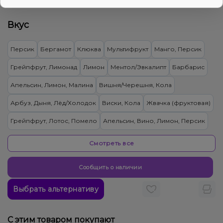
140₴
Цена:
Вкус
Персик
Бергамот
Клюква
Мультифрукт
Манго, Персик
Грейпфрут, Лимонад
Лимон
Ментол/Эвкалипт
Барбарис
Апельсин, Лимон, Малина
Вишня/Черешня, Кола
Арбуз, Дыня, Лёд/Холодок
Виски, Кола
Жвачка (фруктовая)
Грейпфрут, Лотос, Помело
Апельсин, Вино, Лимон, Персик
Пряности/Специи, Тыква
Смотреть все
Груша/Дюшес, Лёд/Холодок, Яблоко
Сообщить о наличии
Апельсин, Бергамот, Персик, Пряности/Специи
Выбрать альтернативу
Виноград, Личи, Роза
Кактус, Лайм, Лимонад, Огурец
Жвачка (фруктовая), Желейки
Арбуз, Лемонграсс
С этим товаром покупают