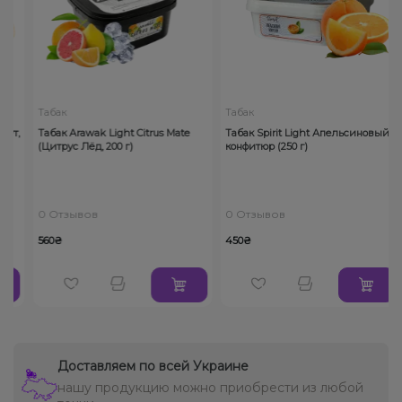
Табак
Табак
ут,
Табак Arawak Light Citrus Mate
Табак Spirit Light Апельсиновый
(Цитрус Лёд, 200 г)
конфитюр (250 г)
0 Отзывов
0 Отзывов
560₴
450₴
Доставляем по всей Украине
нашу продукцию можно приобрести из любой