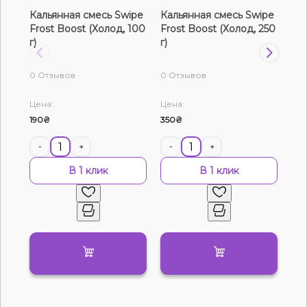
Кальянная смесь Swipe
Кальянная смесь Swipe
Ка
Жидкости для электронных сигарет
Frost Boost (Холод, 100
Frost Boost (Холод, 250
Fro
г)
г)
г)
Подарочные наборы
0 Отзывов
0 Отзывов
0 О
Уценка
Цена:
Цена:
Цен
190₴
350₴
120
-
+
-
+
-
В 1 клик
В 1 клик
Нет в наличии
Артикул:
5950
Табак Molfar Chill Line Рефрешер (40 г)
0
0 отзывов
Смотреть оптовый прайс