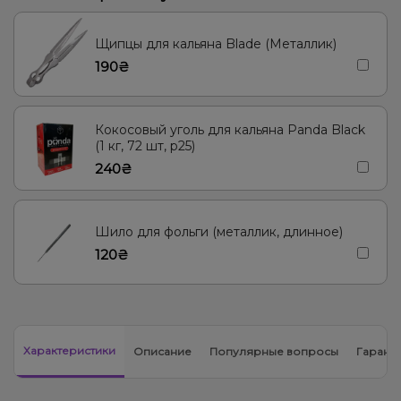
Пирог/Кондитерка, Ревень
Лёд/Холодок, Пряности/Специи, Цитрусы, Ягоды
Щипцы для кальяна Blade (Металлик)
190₴
Виски, Вишня/Черешня, Клюква
Сухофрукты
Лёд/Холодок, Цитрусы
Манго
Виски, Яблоко
Кокосовый уголь для кальяна Panda Black
Грейпфрут, Помело
Малина, Черника/Голубика
Дыня
(1 кг, 72 шт, р25)
240₴
Вино, Лимонад, Ягоды
Лёд/Холодок
Тыква
Вишня/Черешня, Пирог/Кондитерка
Ананас
Шило для фольги (металлик, длинное)
120₴
Характеристики
Описание
Популярные вопросы
Гарант