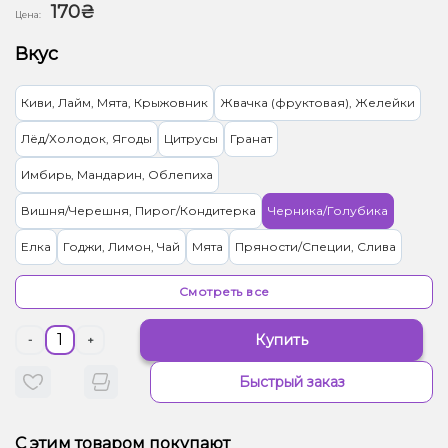
170₴
Цена:
Вкус
Киви, Лайм, Мята, Крыжовник
Жвачка (фруктовая), Желейки
Лёд/Холодок, Ягоды
Цитрусы
Гранат
Имбирь, Мандарин, Облепиха
Вишня/Черешня, Пирог/Кондитерка
Черника/Голубика
Елка
Годжи, Лимон, Чай
Мята
Пряности/Специи, Слива
Жвачка (фруктовая)
Ментол/Эвкалипт
Смотреть все
Грейпфрут, Лотос, Помело
Яблоко
Мультифрукт
Арбуз
Купить
-
+
Груша/Дюшес, Лёд/Холодок, Яблоко
Вишня/Черешня, Кола
Быстрый заказ
Кактус, Лайм, Лимонад, Огурец
Лёд/Холодок, Пряности/Специи, Цитрусы, Ягоды
С этим товаром покупают