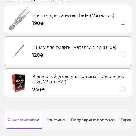
Виски, Вишня/Черешня, Клюква
Ананас
Щипцы для кальяна Blade (Металлик)
Орех, Сухофрукты, Табак, Шоколад
Чай, Ягоды
190₴
Лёд/Холодок, Яблоко
Шило для фольги (металлик, длинное)
120₴
Кокосовый уголь для кальяна Panda Black
(1 кг, 72 шт, р25)
240₴
Характеристики
Описание
Популярные вопросы
Гарант