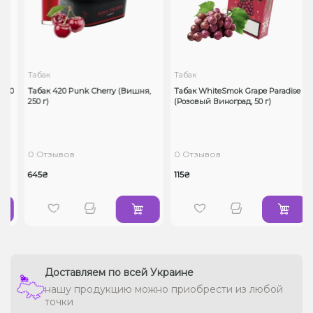
Табак
Табак
100
Табак 420 Punk Cherry (Вишня,
Табак WhiteSmok Grape Paradise
250 г)
(Розовый Виноград, 50 г)
0 Отзывов
0 Отзывов
645₴
115₴
Доставляем по всей Украине
нашу продукцию можно приобрести из любой
точки