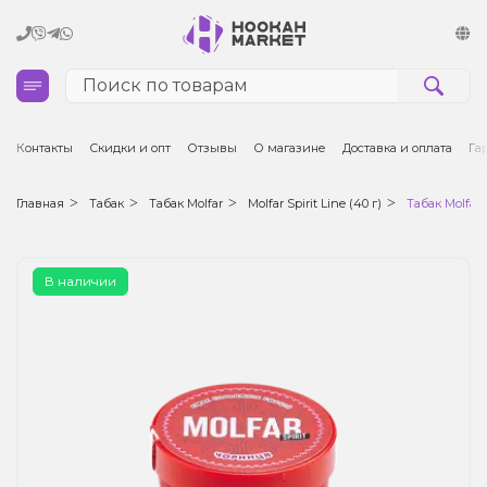
Кальяны
Контакты
Скидки и опт
Отзывы
О магазине
Доставка и оплата
Га
Табак для кальяна и кальянные смеси
Главная
Табак
Табак Molfar
Molfar Spirit Line (40 г)
Табак Molfar 
Уголь для кальяна
В наличии
Чаши для кальяна
Аксессуары для кальяна
Электронные сигареты (POD)
Комплектующие для POD