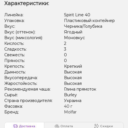
Характеристики:
Линейка:
Spirit Line 40
Упаковка:
Пластиковый контейнер
Вкус:
Черника/Голубика
Вкус (оттенок):
Ягодный
Вкус (миксология):
Моновкус
Кислость:
2
Сладкость:
3
Свежесть:
0
Пряность:
0
Крепость:
Крепкий
Дымность:
Высокая
Вкусопередача:
Высокая
Жаростойкость:
Высокая
Рекомендуемая чаша:
Глина прямоток
Сырьё:
Burley
Страна производителя:
Украина
Фасовка:
40 г
Бренд:
Molfar
Доставка
Оплата
Скидки