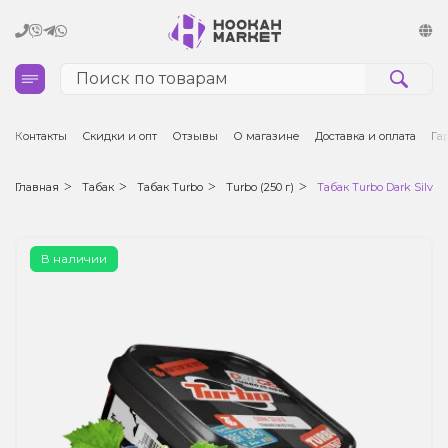
Кальяны
Контакты
Скидки и опт
Отзывы
О магазине
Доставка и оплата
Га
Табак для кальяна и кальянные смеси
Главная
Табак
Табак Turbo
Turbo (250 г)
Табак Turbo Dark Silvia
Уголь для кальяна
В наличии
Чаши для кальяна
Аксессуары для кальяна
Электронные сигареты (POD)
Комплектующие для POD