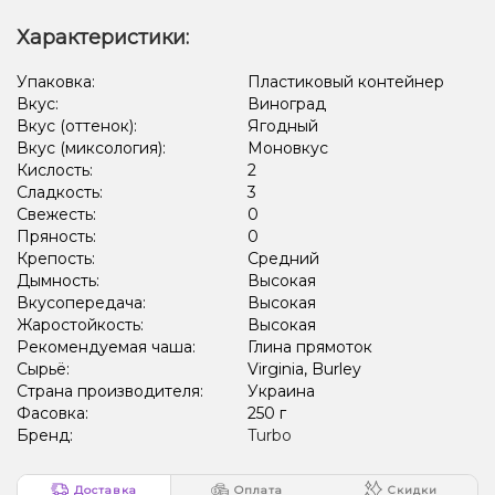
Характеристики:
Упаковка:
Пластиковый контейнер
Вкус:
Виноград
Вкус (оттенок):
Ягодный
Вкус (миксология):
Моновкус
Кислость:
2
Сладкость:
3
Свежесть:
0
Пряность:
0
Крепость:
Средний
Дымность:
Высокая
Вкусопередача:
Высокая
Жаростойкость:
Высокая
Рекомендуемая чаша:
Глина прямоток
Сырьё:
Virginia, Burley
Страна производителя:
Украина
Фасовка:
250 г
Бренд:
Turbo
Доставка
Оплата
Скидки