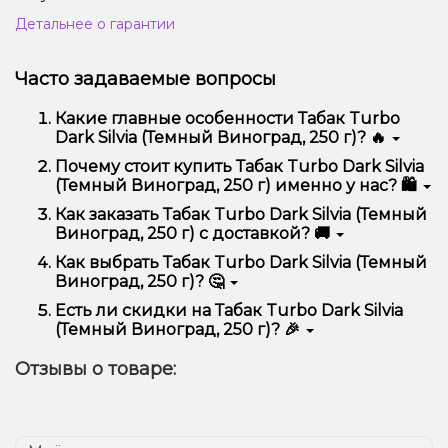
Детальнее о гарантии
Часто задаваемые вопросы
Какие главные особенности Табак Turbo
Dark Silvia (Темный Виноград, 250 г)? 🔥
Табак Turbo Dark Silvia (Темный Виноград, 250 г)
Почему стоит купить Табак Turbo Dark Silvia
отличается высоким качеством, удобством
(Темный Виноград, 250 г) именно у нас? 🛍️
использования и надежностью.
Мы предлагаем только оригинальную продукцию,
Как заказать Табак Turbo Dark Silvia (Темный
широкий ассортимент, выгодные цены и быструю
Виноград, 250 г) с доставкой? 🚚
доставку. Кроме того, у нас регулярные акции и
скидки для клиентов!
Оформить заказ можно в несколько кликов:
Как выбрать Табак Turbo Dark Silvia (Темный
Виноград, 250 г)? 🤔
Добавьте Табак Turbo Dark Silvia (Темный
Виноград, 250 г) в корзину.
Выбор зависит от ваших предпочтений – например,
Есть ли скидки на Табак Turbo Dark Silvia
Перейдите к оформлению заказа.
если это кальян, учитывайте размер, материал и тип
(Темный Виноград, 250 г)? 🎉
чаши, если вейп – мощность и вкус. Наши
Выберите удобный способ оплаты и
менеджеры помогут подобрать идеальный вариант.
Да! Мы регулярно проводим акции и предлагаем
доставки.
Отзывы о товаре:
специальные предложения. Следите за
Подтвердите заказ – мы быстро отправим его
обновлениями на сайте и в нашем телеграмм-
вам!
канале, чтобы не упустить выгодные предложения!
Доставка доступна по всей Украине, сроки зависят
от вашего местоположения.