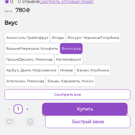
0
0 отзывов
Смотреть оптовый прайс
780₴
Цена:
Вкус
Алкоголь, Грейпфрут
Ягоды
Йогурт, Черника/Голубика
Вишня/Черешня, Конфеты
Виноград
Груша/Дюшес, Лимонад
Мультифрукт
Арбуз, Дыня, Мороженое
Инжир
Банан, Клубника
Апельсин, Лимонад
Банан, Карамель, Кокос
Абрикос, Манго, Персик
Вишня/Черешня, Малина
Смотреть все
Гранат, Лимонад, Малина
Конфеты, Ягоды
Марула, Папайя
Купить
-
+
Ананас, Манго, Маракуйя, Печенье
Киви, Энергетик, Яблоко
Быстрый заказ
Бузина, Лайм
Ваниль, Кола
Жвачка (фруктовая)