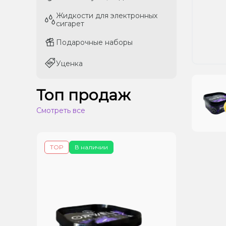
Жидкости для электронных
Жидкости для электронных
сигарет
сигарет
Подарочные наборы
Подарочные наборы
Уценка
Уценка
Топ продаж
Смотреть все
TOP
В наличии