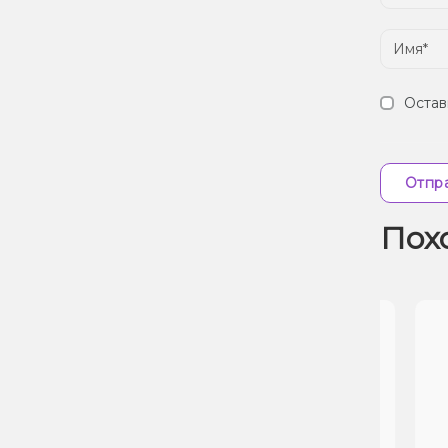
Остав
Отпра
Пох