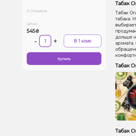
Табак Or
0 Отзывов
Табак Orw
табака. Н
Цена:
выбирает
545₴
продуман
дольше н
-
+
В 1 клик
аромата.
обращени
комфортн
Купить
Табак O
Табак O