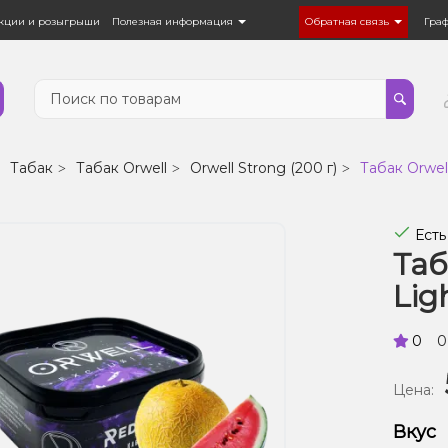
кции и розыгрыши
Полезная информация
Обратная связь
Гра
Табак
Табак Orwell
Orwell Strong (200 г)
Табак Orwell
Есть
Таб
Lig
0
0
Цена:
Вкус