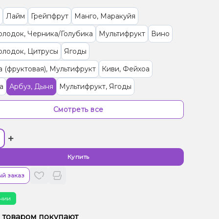
Лайм
Грейпфрут
Манго, Маракуйя
олодок, Черника/Голубика
Мультифрукт
Вино
олодок, Цитрусы
Ягоды
 (фруктовая), Мультифрукт
Киви, Фейхоа
а
Арбуз, Дыня
Мультифрукт, Ягоды
ты, Мультифрукт
Цитрусы, Энергетик
Смотреть все
 Ягоды
Персик, Чай
Ананас
Клюква
+
сти/Специи, Яблоко
Трюфель, Шоколад
/Черешня, Гранат
Слива
Мята
Купить
и/Крем, Ягоды
Желейки
Ром
Клубника, Мохито
й заказ
рад
Клубника, Манго
Питайя/Драконий фрукт
чии
м товаром покупают