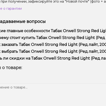
 при получении, зафиксируйте это на "Новой почте" (фото + а
е о гарантии
задаваемые вопросы
ие главные особенности Табак Orwell Strong Red Light
ак Orwell Strong Red Light (Ред лайт, 200 г) отличается выс
ему стоит купить Табак Orwell Strong Red Light (Ред л
ежностью.
предлагаем только оригинальную продукцию, широкий ассор
 заказать Табак Orwell Strong Red Light (Ред лайт, 200
ме того, у нас регулярные акции и скидки для клиентов!
рмить заказ можно в несколько кликов:
 выбрать Табак Orwell Strong Red Light (Ред лайт, 200
Добавьте Табак Orwell Strong Red Light (Ред лайт, 200 г) в 
ор зависит от ваших предпочтений – например, если это каль
ь ли скидки на Табак Orwell Strong Red Light (Ред лай
п – мощность и вкус. Наши менеджеры помогут подобрать ид
Перейдите к оформлению заказа.
 Мы регулярно проводим акции и предлагаем специальные пр
 о товаре:
Выберите удобный способ оплаты и доставки.
ем телеграмм-канале, чтобы не упустить выгодные предложе
Подтвердите заказ – мы быстро отправим его вам!
тавка доступна по всей Украине, сроки зависят от вашего м