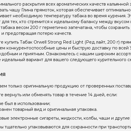
имального раскрытия всех ароматических качеств кальянной 
вать чашу Глина прямоток, которая обеспечивает оптимальн
вает необходимую температуру табака во время курения. Эт
 для тех, кто стремится к идеальному балансу между вкусом
 табака весом 200 г герметично запечатана, чтобы сохранить 
 и предотвращая потерю качеств.
 купить Табак Orwell Strong Red Light (Ред лайт, 200 г) пр
ем конкурентоспособные цены и быструю доставку по всей 
удобным и приятным. Ознакомьтесь с нашим широким ассор
 идеальный вариант для вашего следующего курительного с
ия
ем только оригинальную продукцию от проверенных постав
е вернуть или обменять товар в течение 14 дней, если:
не был в использовании;
ранен товарный вид и оригинальная упаковка.
вые электронные сигареты, жидкости, колбы, чаши и другие 
зы тщательно упаковываются для сохранности при транспорт