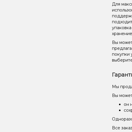
Для макс
использо
поддержи
подходит
упаковка
хранение
Вы можете
предлага
покупки 
выберите
Гарант
Мы прода
Вы может
он 
сох
Одноразо
Все зака