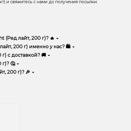
кт) и свяжитесь с нами до получения посылки.
 (Ред лайт, 200 г)? 🔥
оким качеством, удобством использования и
айт, 200 г) именно у нас? 🛍️
тимент, выгодные цены и быструю доставку.
 г) с доставкой? 🚚
 г)? 🤔
корзину.
ян, учитывайте размер, материал и тип чаши, если
т, 200 г)? 🎉
еальный вариант.
едложения. Следите за обновлениями на сайте и в
ния!
естоположения.