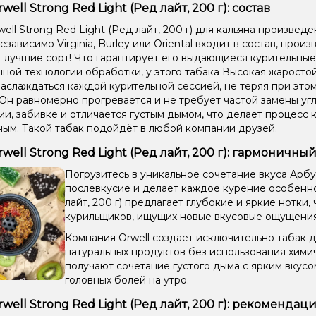
well Strong Red Light (Ред лайт, 200 г): состав
ell Strong Red Light (Ред лайт, 200 г) для кальяна произвед
езависимо Virginia, Burley или Oriental входит в состав, прои
 лучшие сорт! Что гарантирует его выдающиеся курительные
ной технологии обработки, у этого табака Высокая жаростой
аслаждаться каждой курительной сессией, не теряя при этом
 Он равномерно прогревается и не требует частой замены угл
и, забивке и отличается густым дымом, что делает процесс 
ым. Такой табак подойдёт в любой компании друзей.
rwell Strong Red Light (Ред лайт, 200 г): гармоничный
Погрузитесь в уникальное сочетание вкуса Арбу
послевкусие и делает каждое курение особенно 
лайт, 200 г) предлагает глубокие и яркие нотки
курильщиков, ищущих новые вкусовые ощущения
Компания Orwell создает исключительно табак д
натуральных продуктов без использования хими
получают сочетание густого дыма с ярким вкус
головных болей на утро.
rwell Strong Red Light (Ред лайт, 200 г): рекоменда