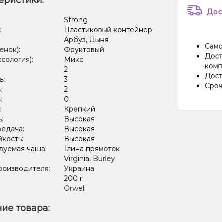
еристики:
Дос
:
Strong
:
Пластиковый контейнер
Арбуз, Дыня
Само
енок):
Фруктовый
Дост
ксология):
Микс
комп
:
2
Дост
ь:
3
Сроч
:
2
:
0
:
Крепкий
ь:
Высокая
редача:
Высокая
кость:
Высокая
дуемая чаша:
Глина прямоток
Virginia, Burley
роизводителя:
Украина
:
200 г
Orwell
ие товара: