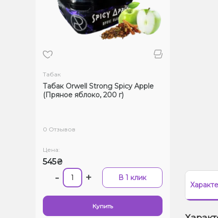
Табак
Табак Orwell Strong Spicy Apple
(Пряное яблоко, 200 г)
0 Отзывов
Цена:
545₴
-
+
В 1 клик
Характ
Купить