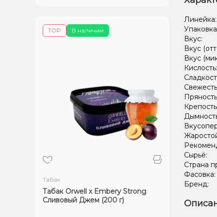
Характ
Линейка
Упаковка
TOP
В наличии
Вкус:
Вкус (отт
Вкус (ми
Кислость
Сладкост
Свежесть
Пряность
Крепость
Дымност
Вкусопе
Жаростой
Рекомен
Сырьё:
Страна п
Фасовка
Табак
Бренд:
Табак Orwell x Embery Strong
Сливовый Джем (200 г)
Описан