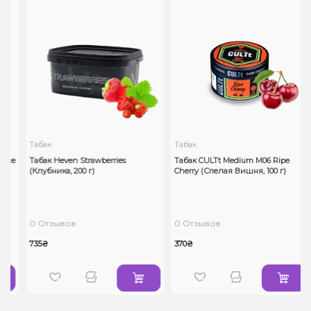
Табак
Табак
Ice
Табак Heven Strawberries
Табак CULTt Medium M06 Ripe
(Клубника, 200 г)
Cherry (Спелая Вишня, 100 г)
0 Отзывов
0 Отзывов
735₴
370₴