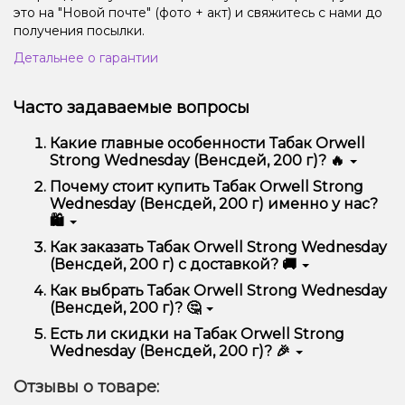
это на "Новой почте" (фото + акт) и свяжитесь с нами до
получения посылки.
Детальнее о гарантии
Часто задаваемые вопросы
Какие главные особенности Табак Orwell
Strong Wednesday (Венсдей, 200 г)? 🔥
Табак Orwell Strong Wednesday (Венсдей, 200 г)
Почему стоит купить Табак Orwell Strong
отличается высоким качеством, удобством
Wednesday (Венсдей, 200 г) именно у нас?
использования и надежностью.
🛍️
Мы предлагаем только оригинальную продукцию,
Как заказать Табак Orwell Strong Wednesday
широкий ассортимент, выгодные цены и быструю
(Венсдей, 200 г) с доставкой? 🚚
доставку. Кроме того, у нас регулярные акции и
скидки для клиентов!
Оформить заказ можно в несколько кликов:
Как выбрать Табак Orwell Strong Wednesday
(Венсдей, 200 г)? 🤔
Добавьте Табак Orwell Strong Wednesday
(Венсдей, 200 г) в корзину.
Выбор зависит от ваших предпочтений – например,
Есть ли скидки на Табак Orwell Strong
Перейдите к оформлению заказа.
если это кальян, учитывайте размер, материал и тип
Wednesday (Венсдей, 200 г)? 🎉
чаши, если вейп – мощность и вкус. Наши
Выберите удобный способ оплаты и
менеджеры помогут подобрать идеальный вариант.
Да! Мы регулярно проводим акции и предлагаем
доставки.
Отзывы о товаре:
специальные предложения. Следите за
Подтвердите заказ – мы быстро отправим его
обновлениями на сайте и в нашем телеграмм-