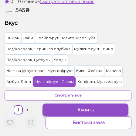
0
0 отзывов
Смотреть оптовый прайс
545₴
Цена:
Вкус
Лимон
Лайм
Грейпфрут
Манго, Маракуйя
Лёд/Холодок, Черника/Голубика
Мультифрукт
Вино
Лёд/Холодок, Цитрусы
Ягоды
Жвачка (фруктовая), Мультифрукт
Киви, Фейхоа
Малина
Арбуз, Дыня
Мультифрукт, Ягоды
Конфеты, Мультифрукт
Цитрусы, Энергетик
Банан, Ягоды
Персик, Чай
Ананас
Смотреть все
Клюква
Пряности/Специи, Яблоко
Трюфель, Шоколад
Купить
-
+
Вишня/Черешня, Гранат
Слива
Мята
Сливки/Крем, Ягоды
Быстрый заказ
Желейки
Ром
Клубника, Мохито
Виноград