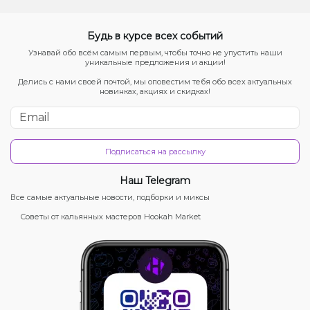
Будь в курсе всех событий
Узнавай обо всём самым первым, чтобы точно не упустить наши
уникальные предложения и акции!
Делись с нами своей почтой, мы оповестим тебя обо всех актуальных
новинках, акциях и скидках!
Подписаться на рассылку
Наш Telegram
Все самые актуальные новости, подборки и миксы
Советы от кальянных мастеров Hookah Market