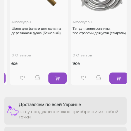
Аксессуары
Аксессуары
н
Шило для фольги для кальяна
Тэн для электроплиты,
деревянная ручка (Бежевый)
электропечи для угля (спираль)
0 Отзывов
0 Отзывов
60₴
180₴
Доставляем по всей Украине
нашу продукцию можно приобрести из любой
точки