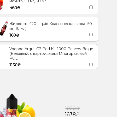
мохито, 50 мг, 30 мл)
460₴
Жидкость 420 Liquid Классическая кола (50
мг, 10 мл)
160₴
Voopoo Argus G2 Pod Kit 1000 Peachy Beige
(Бежевый, с картриджем) Многоразовый
POD
1150₴
1820₴
1638₴