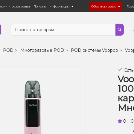
кции и розыгрыши
Полезная информация
Обратная связь
Гра
POD
Многоразовые POD
POD системы Voopoo
Voo
Есть
Voo
100
ка
Мн
0
0