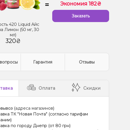
=
Экономия 182₴
Заказать
сть 420 Liquid Айс
а Лимон (50 мг, 30
мл)
320₴
вопросы
Гарантия
Отзывы
тавка
Оплата
Скидки
вывоз (
адреса магазинов
)
авка ТК "Новая Почта" (согласно тарифам
ании)
авка по городу Днепр (от 80 грн)