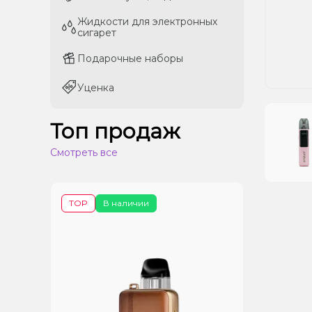
Жидкости для электронных
Жидкости для электронных
сигарет
сигарет
Подарочные наборы
Подарочные наборы
Уценка
Уценка
Топ продаж
Смотреть все
TOP
В наличии