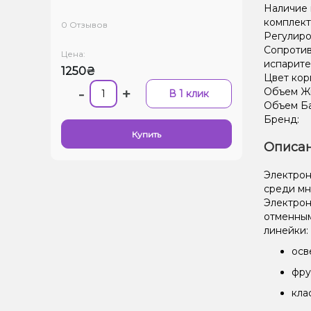
Наличие 
комплект
0 Отзывов
Регулиро
Сопроти
Цена:
испарите
1250₴
Цвет кор
-
+
Объем Жи
В 1 клик
Объем Ба
Бренд:
Купить
Описан
Электрон
среди мн
Электрон
отменным
линейки:
осв
фру
кла