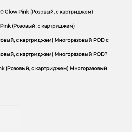
00 Glow Pink (Розовый, с картриджем)
м) Многоразовый POD отличается высоким
 Pink (Розовый, с картриджем)
тимент, выгодные цены и быструю доставку.
Розовый, с картриджем) Многоразовый POD с
Розовый, с картриджем) Многоразовый POD?
й, с картриджем) Многоразовый POD в корзину.
ян, учитывайте размер, материал и тип чаши, если
Pink (Розовый, с картриджем) Многоразовый
еальный вариант.
едложения. Следите за обновлениями на сайте и в
естоположения.
ния!