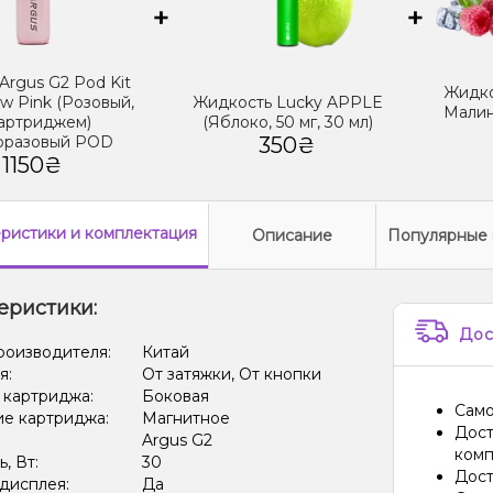
+
+
Argus G2 Pod Kit
Жидко
w Pink (Розовый,
Жидкость Lucky APPLE
Малин
картриджем)
(Яблоко, 50 мг, 30 мл)
оразовый POD
350₴
1150₴
еристики
и комплектация
Описание
Популярные 
еристики:
Дос
роизводителя:
Китай
я:
От затяжки, От кнопки
 картриджа:
Боковая
Само
е картриджа:
Магнитное
Дост
Argus G2
комп
, Вт:
30
Дост
дисплея:
Да