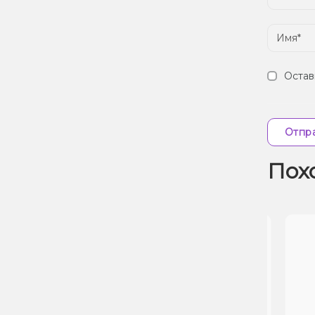
Остав
Отпра
Пох