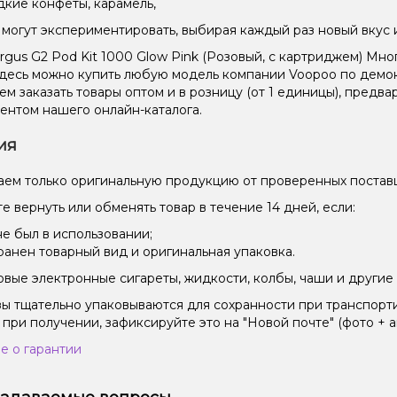
дкие конфеты, карамель,
могут экспериментировать, выбирая каждый раз новый вкус 
rgus G2 Pod Kit 1000 Glow Pink (Розовый, с картриджем) Мн
Здесь можно купить любую модель компании Voopoo по демок
ем заказать товары оптом и в розницу (от 1 единицы), пред
ентом нашего онлайн-каталога.
ия
ем только оригинальную продукцию от проверенных постав
е вернуть или обменять товар в течение 14 дней, если:
не был в использовании;
ранен товарный вид и оригинальная упаковка.
вые электронные сигареты, жидкости, колбы, чаши и другие 
зы тщательно упаковываются для сохранности при транспорт
 при получении, зафиксируйте это на "Новой почте" (фото + а
е о гарантии