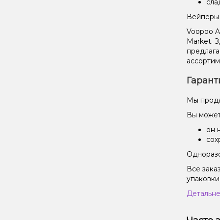
сла
Вейперы 
Voopoo A
Market. 
предлага
ассортим
Гарант
Мы прода
Вы может
он 
сох
Одноразо
Все зака
упаковки
Детальне