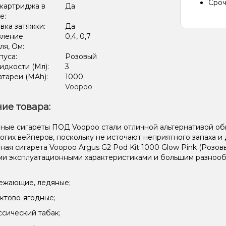
Сроч
картриджа в
Да
е:
вка затяжки:
Да
вление
0,4, 0,7
ля, Ом:
пуса:
Розовый
дкости (Мл):
3
тареи (MAh):
1000
Voopoo
ие товара:
ные сигареты ПОД Voopoo стали отличной альтернативой об
огих вейперов, поскольку не источают неприятного запаха 
ная сигарета Voopoo Argus G2 Pod Kit 1000 Glow Pink (Розо
и эксплуатационными характеристиками и большим разнообр
ежающие, ледяные;
ктово-ягодные;
ссический табак;