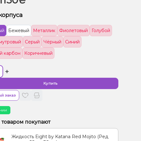
1150₴
корпуса
ый
Бежевый
Металлик
Фиолетовый
Голубой
мутровый
Серый
Чёрный
Синий
й карбон
Коричневый
+
Купить
й заказ
чии
м товаром покупают
Жидкость Eight by Katana Red Mojito (Ред