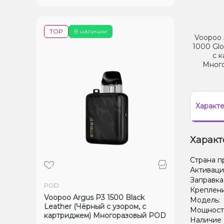
TOP
В наличии
Voopoo 
1000 Glo
с 
Мног
Характ
Характ
Страна п
Активаци
Заправка
POD
Креплени
Voopoo Argus P3 1500 Black
Модель:
Leather (Чёрный с узором, с
Мощность
картриджем) Многоразовый POD
Наличие 