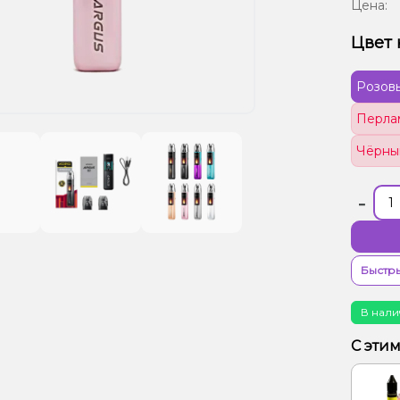
Цена:
Цвет 
Розов
Перла
Чёрны
-
Быстры
В нали
С эти