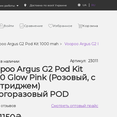
UA
RU
Доставка по всей Украине
фик работы:
Войти
Сравнение
Избранное
Корзина
poo Argus G2 Pod Kit 1000 mah
Voopoo Argus G2 Pod Kit 1
Артикул:
23011
 в наличии
poo Argus G2 Pod Kit
0 Glow Pink (Розовый, с
ртриджем)
огоразовый POD
 отзывов
Смотреть оптовый прайс