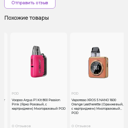
Отправить отзыв
Похожие товары
POD
POD
or
Voopoo Argus P1 Kit 800 Passion
Vaporesso XROS 5 NANO 1600
Pink (Ярко Розовый, с
Orange Leatherette (Оранжевый,
картриджем) Многоразовый POD
с картриджем) Многоразовый
POD
0 Отзывов
0 Отзывов