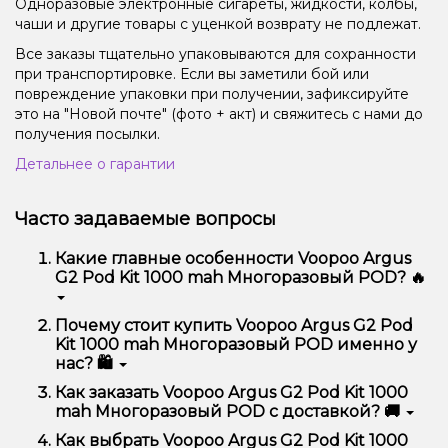
Одноразовые электронные сигареты, жидкости, колбы,
чаши и другие товары с уценкой возврату не подлежат.
Все заказы тщательно упаковываются для сохранности
при транспортировке. Если вы заметили бой или
повреждение упаковки при получении, зафиксируйте
это на "Новой почте" (фото + акт) и свяжитесь с нами до
получения посылки.
Детальнее о гарантии
Часто задаваемые вопросы
Какие главные особенности Voopoo Argus
G2 Pod Kit 1000 mah Многоразовый POD? 🔥
Voopoo Argus G2 Pod Kit 1000 mah Многоразовый
Почему стоит купить Voopoo Argus G2 Pod
POD отличается высоким качеством, удобством
Kit 1000 mah Многоразовый POD именно у
использования и надежностью.
нас? 🛍️
Мы предлагаем только оригинальную продукцию,
Как заказать Voopoo Argus G2 Pod Kit 1000
широкий ассортимент, выгодные цены и быструю
mah Многоразовый POD с доставкой? 🚚
доставку. Кроме того, у нас регулярные акции и
скидки для клиентов!
Оформить заказ можно в несколько кликов:
Как выбрать Voopoo Argus G2 Pod Kit 1000