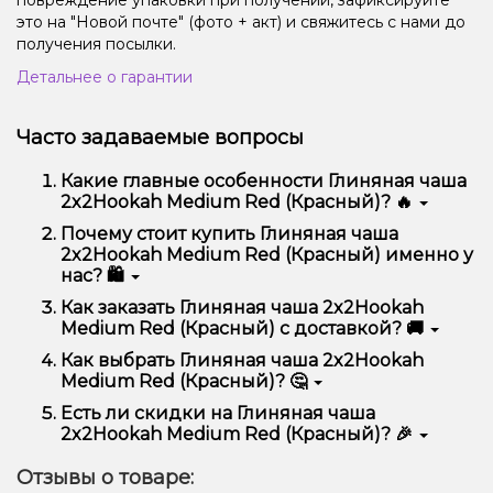
это на "Новой почте" (фото + акт) и свяжитесь с нами до
получения посылки.
Детальнее о гарантии
Часто задаваемые вопросы
Какие главные особенности Глиняная чаша
2x2Hookah Medium Red (Красный)? 🔥
Глиняная чаша 2x2Hookah Medium Red (Красный)
Почему стоит купить Глиняная чаша
отличается высоким качеством, удобством
2x2Hookah Medium Red (Красный) именно у
использования и надежностью.
нас? 🛍️
Мы предлагаем только оригинальную продукцию,
Как заказать Глиняная чаша 2x2Hookah
широкий ассортимент, выгодные цены и быструю
Medium Red (Красный) с доставкой? 🚚
доставку. Кроме того, у нас регулярные акции и
скидки для клиентов!
Оформить заказ можно в несколько кликов:
Как выбрать Глиняная чаша 2x2Hookah
Medium Red (Красный)? 🤔
Добавьте Глиняная чаша 2x2Hookah Medium
Red (Красный) в корзину.
Выбор зависит от ваших предпочтений – например,
Есть ли скидки на Глиняная чаша
Перейдите к оформлению заказа.
если это кальян, учитывайте размер, материал и тип
2x2Hookah Medium Red (Красный)? 🎉
чаши, если вейп – мощность и вкус. Наши
Выберите удобный способ оплаты и
менеджеры помогут подобрать идеальный вариант.
Да! Мы регулярно проводим акции и предлагаем
доставки.
Отзывы о товаре:
специальные предложения. Следите за
Подтвердите заказ – мы быстро отправим его