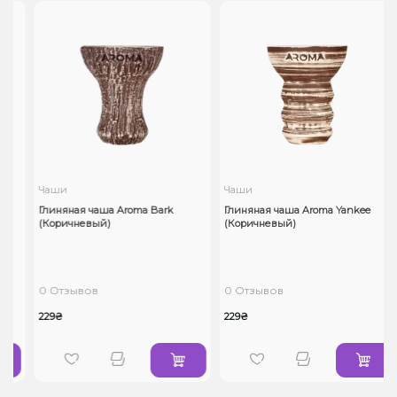
Чаши
Чаши
Глиняная чаша Aroma Bark
Глиняная чаша Aroma Yankee
d
(Коричневый)
(Коричневый)
)
0 Отзывов
0 Отзывов
229₴
229₴