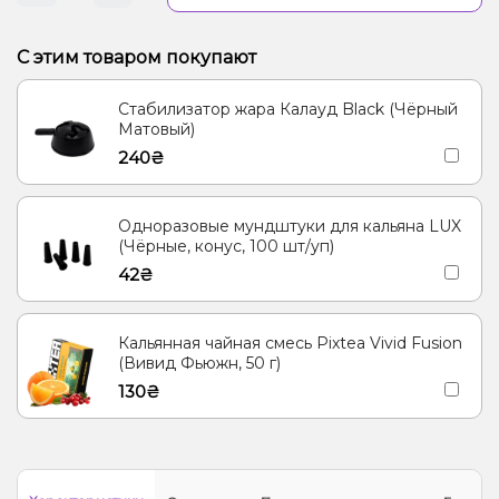
С этим товаром покупают
Стабилизатор жара Калауд Black (Чёрный
Матовый)
240₴
Одноразовые мундштуки для кальяна LUX
(Чёрные, конус, 100 шт/уп)
42₴
Кальянная чайная смесь Pixtea Vivid Fusion
(Вивид Фьюжн, 50 г)
130₴