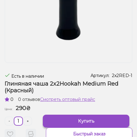
Жидкости для электронных сигарет
Подарочные наборы
Уценка
Артикул:
2x2RED-1
Есть в наличии
Глиняная чаша 2x2Hookah Medium Red
(Красный)
0
0 отзывов
Смотреть оптовый прайс
290₴
Цена:
Купить
-
+
Быстрый заказ