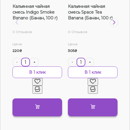
Кальянная чайная
Кальянная чайная
Ка
Жидкости для электронных сигарет
смесь Indigo Smoke
смесь Space Tea
см
Banano (Банан, 100 г)
Banana (Банан, 100 г)
Ban
Подарочные наборы
0 Отзывов
0 Отзывов
0 О
Уценка
Цена:
Цена:
Цен
220₴
305₴
565
-
+
-
+
-
В 1 клик
В 1 клик
Нет в наличии
Артикул:
23796
Табак Turbo Paradise Rush (Кокос-Банан-
Карамель, 100 г)