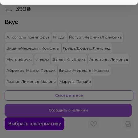
0
0 отзывов
Смотреть оптовый прайс
390₴
Цена:
Вкус
Алкоголь, Грейпфрут
Ягоды
Йогурт, Черника/Голубика
Вишня/Черешня, Конфеты
Груша/Дюшес, Лимонад
Мультифрукт
Инжир
Банан, Клубника
Апельсин, Лимонад
Абрикос, Манго, Персик
Вишня/Черешня, Малина
Гранат, Лимонад, Малина
Марула, Папайя
Ананас, Манго, Маракуйя, Печенье
Киви, Энергетик, Яблоко
Смотреть все
Бузина, Лайм
Ваниль, Кола
Жвачка (фруктовая)
Сообщить о наличии
Кактус, Лайм
Конфеты, Мультифрукт
Выбрать альтернативу
Виноград, Слива, Энергетик
Ананас, Апельсин, Манго
Виноград
Арбуз, Дыня, Мороженое