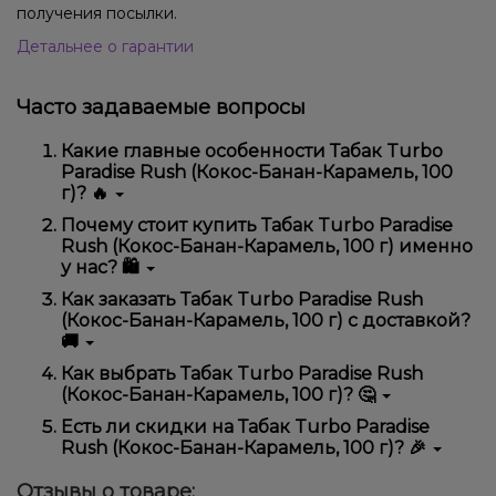
получения посылки.
Детальнее о гарантии
Часто задаваемые вопросы
Какие главные особенности Табак Turbo
Paradise Rush (Кокос-Банан-Карамель, 100
г)? 🔥
Табак Turbo Paradise Rush (Кокос-Банан-Карамель,
Почему стоит купить Табак Turbo Paradise
100 г) отличается высоким качеством, удобством
Rush (Кокос-Банан-Карамель, 100 г) именно
использования и надежностью.
у нас? 🛍️
Мы предлагаем только оригинальную продукцию,
Как заказать Табак Turbo Paradise Rush
широкий ассортимент, выгодные цены и быструю
(Кокос-Банан-Карамель, 100 г) с доставкой?
доставку. Кроме того, у нас регулярные акции и
🚚
скидки для клиентов!
Оформить заказ можно в несколько кликов:
Как выбрать Табак Turbo Paradise Rush
(Кокос-Банан-Карамель, 100 г)? 🤔
Добавьте Табак Turbo Paradise Rush (Кокос-
Банан-Карамель, 100 г) в корзину.
Выбор зависит от ваших предпочтений – например,
Есть ли скидки на Табак Turbo Paradise
Перейдите к оформлению заказа.
если это кальян, учитывайте размер, материал и тип
Rush (Кокос-Банан-Карамель, 100 г)? 🎉
чаши, если вейп – мощность и вкус. Наши
Выберите удобный способ оплаты и
менеджеры помогут подобрать идеальный вариант.
Да! Мы регулярно проводим акции и предлагаем
доставки.
Отзывы о товаре:
специальные предложения. Следите за