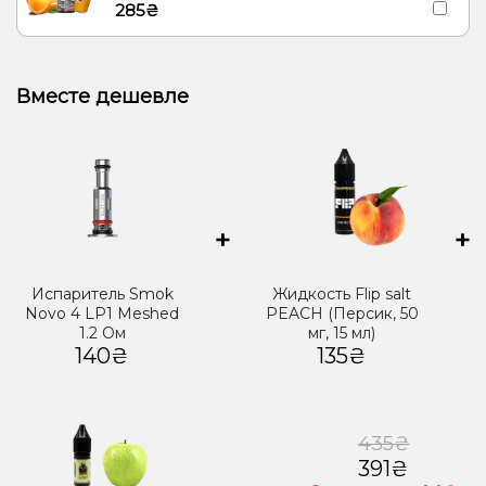
285₴
Вместе дешевле
+
+
Испаритель Smok
Жидкость Flip salt
Novo 4 LP1 Meshed
PEACH (Персик, 50
1.2 Ом
мг, 15 мл)
140₴
135₴
435₴
391₴