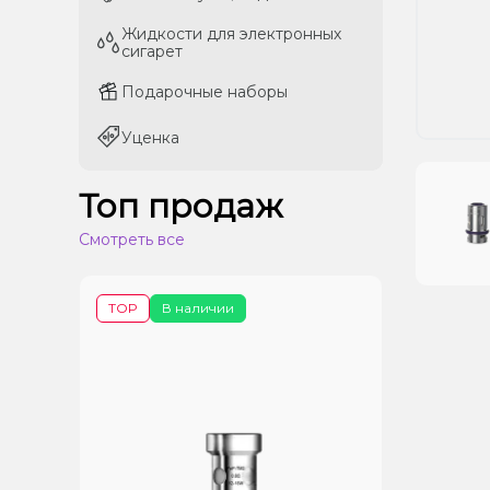
Жидкости для электронных
Жидкости для электронных
сигарет
сигарет
Подарочные наборы
Подарочные наборы
Уценка
Уценка
Топ продаж
Смотреть все
TOP
В наличии