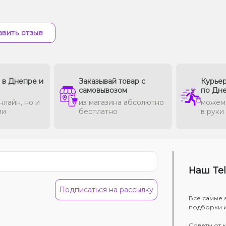
вить отзыв
в в Днепре и
Заказывай товар с
Курьер
самовывозом
по Дн
нлайн, но и
из магазина абсолютно
можем 
ми
бесплатно
в руки
Наш Te
Подписаться на рассылку
Все самые 
подборки 
Советы от 