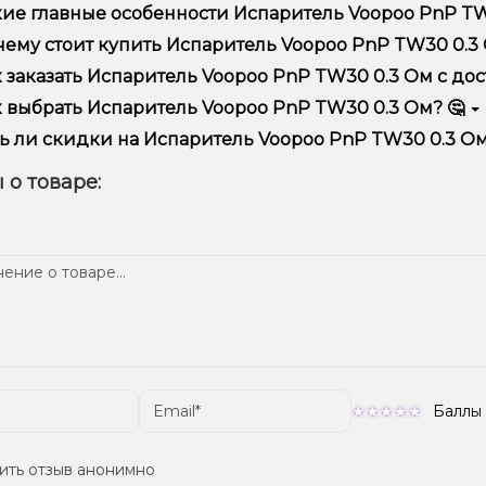
ие главные особенности Испаритель Voopoo PnP TW
аритель Voopoo PnP TW30 0.3 Ом отличается высоким качест
ему стоит купить Испаритель Voopoo PnP TW30 0.3 О
предлагаем только оригинальную продукцию, широкий ассор
 заказать Испаритель Voopoo PnP TW30 0.3 Ом с дос
ме того, у нас регулярные акции и скидки для клиентов!
рмить заказ можно в несколько кликов:
 выбрать Испаритель Voopoo PnP TW30 0.3 Ом? 🤔
Добавьте Испаритель Voopoo PnP TW30 0.3 Ом в корзину.
ор зависит от ваших предпочтений – например, если это каль
ь ли скидки на Испаритель Voopoo PnP TW30 0.3 Ом
п – мощность и вкус. Наши менеджеры помогут подобрать ид
Перейдите к оформлению заказа.
 Мы регулярно проводим акции и предлагаем специальные пр
 о товаре:
Выберите удобный способ оплаты и доставки.
ем телеграмм-канале, чтобы не упустить выгодные предложе
Подтвердите заказ – мы быстро отправим его вам!
тавка доступна по всей Украине, сроки зависят от вашего м
Баллы
ить отзыв анонимно