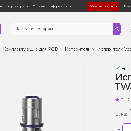
кции и розыгрыши
Полезная информация
Обратная связь
Гра
Комплектующие для POD
Испарители
Испарители Vo
Есть
Исп
TW3
0
0
Цена:
-