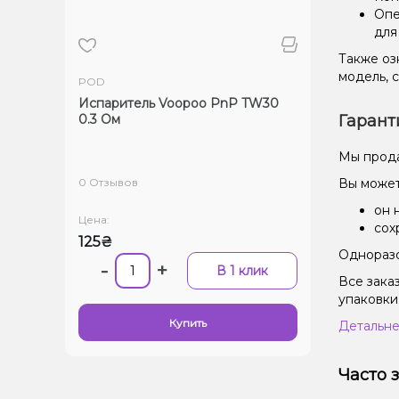
Опе
для
Также оз
модель, 
POD
Испаритель Voopoo PnP TW30
0.3 Ом
Гарант
Мы прода
0 Отзывов
Вы может
он 
Цена:
сох
125₴
Одноразо
-
+
В 1 клик
Все зака
упаковки
Купить
Детальне
Часто 