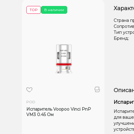
Характ
TOP
В наличии
Страна п
Сопроти
Тип устр
Бренд:
Описан
Испарит
POD
Испаритель Voopoo Vinci PnP
Испарите
VM3 0.45 Ом
для ваше
улучшени
устройст