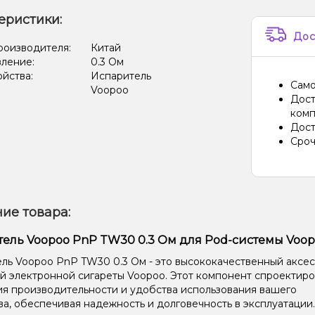
еристики:
Дос
роизводителя:
Китай
вление:
0.3 Ом
ойства:
Испаритель
Само
Voopoo
Дост
комп
Дост
Сроч
ие товара:
ель Voopoo PnP TW30 0.3 Ом для Pod-системы Voo
ль Voopoo PnP TW30 0.3 Ом - это высококачественный аксе
й электронной сигареты Voopoo. Этот компонент спроектиро
я производительности и удобства использования вашего
ва, обеспечивая надежность и долговечность в эксплуатации.