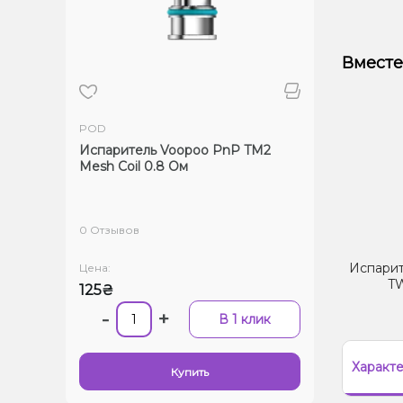
Вместе
POD
Испаритель Voopoo PnP TM2
Mesh Coil 0.8 Ом
0 Отзывов
Испарит
Цена:
T
125₴
-
+
В 1 клик
Характ
Купить