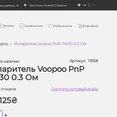
UA
RU
Доставка по всей Украине
фик работы:
Войти
Сравнение
Избранное
Корзина
opoo
Испаритель Voopoo PnP TW30 0.3 Ом
Артикул:
19558
 в наличии
аритель Voopoo PnP
0 0.3 Ом
 отзывов
Смотреть оптовый прайс
125₴
+