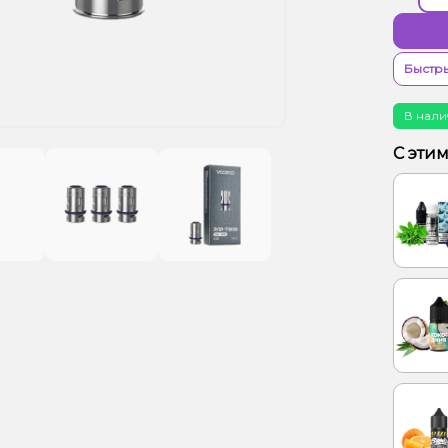
Быстры
В нали
С эти