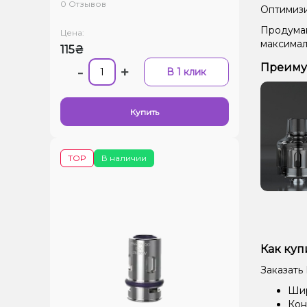
0 Отзывов
Оптимизи
Продуман
Цена:
максимал
115₴
Преиму
-
+
В 1 клик
Купить
TOP
В наличии
Как куп
Заказать
Шир
Кон