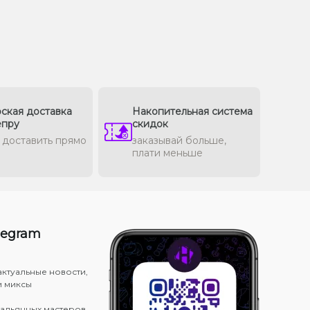
ская доставка
Накопительная система
епру
скидок
доставить прямо
заказывай больше,
плати меньше
legram
актуальные новости,
и миксы
кальянных мастеров