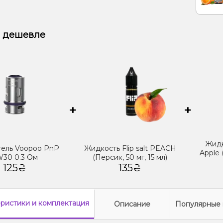
 дешевле
+
+
Жидк
ель Voopoo PnP
Жидкость Flip salt PEACH
Apple 
W30 0.3 Ом
(Персик, 50 мг, 15 мл)
125₴
135₴
еристики
и комплектация
Описание
Популярные 