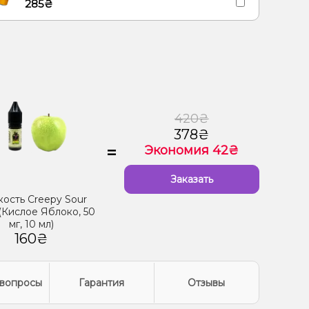
285₴
420₴
378₴
=
Экономия 42₴
Заказать
ость Creepy Sour
(Кислое Яблоко, 50
мг, 10 мл)
160₴
вопросы
Гарантия
Отзывы