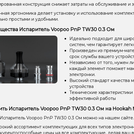
рованная конструкция снижает затраты на обслуживание и з
ная эргономика делает установку и использование компле
ьно простыми и удобными.
щества Испаритель Voopoo PnP TW30 0.3 Ом
Идеально подходит для широ
систем, чем гарантирует легк
Произведен из премиум-мате
срок службы вашего устройст
Независимо от того, нужен л
каждый элемент поможет мак
электронки.
Высокий стандарт качества 
устройства
Технические характеристики
эффективной работы
ить Испаритель Voopoo PnP TW30 0.3 Ом на Hookah 
 Испаритель Voopoo PnP TW30 0.3 Ом можно на нашем сайте.
окий ассортимент комплектующих для всех типов электронн
курентоспособные цены на все комплектующие, делая ваш 