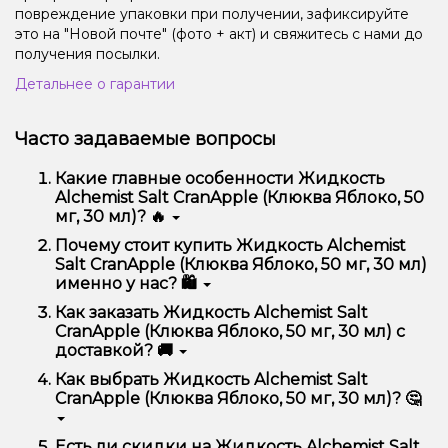
повреждение упаковки при получении, зафиксируйте
это на "Новой почте" (фото + акт) и свяжитесь с нами до
получения посылки.
Детальнее о гарантии
Часто задаваемые вопросы
Какие главные особенности Жидкость
Alchemist Salt CranApple (Клюква Яблоко, 50
мг, 30 мл)? 🔥
Жидкость Alchemist Salt CranApple (Клюква Яблоко,
Почему стоит купить Жидкость Alchemist
50 мг, 30 мл) отличается высоким качеством,
Salt CranApple (Клюква Яблоко, 50 мг, 30 мл)
удобством использования и надежностью.
именно у нас? 🛍️
Мы предлагаем только оригинальную продукцию,
Как заказать Жидкость Alchemist Salt
широкий ассортимент, выгодные цены и быструю
CranApple (Клюква Яблоко, 50 мг, 30 мл) с
доставку. Кроме того, у нас регулярные акции и
доставкой? 🚚
скидки для клиентов!
Оформить заказ можно в несколько кликов:
Как выбрать Жидкость Alchemist Salt
CranApple (Клюква Яблоко, 50 мг, 30 мл)? 🤔
Добавьте Жидкость Alchemist Salt CranApple
(Клюква Яблоко, 50 мг, 30 мл) в корзину.
Перейдите к оформлению заказа.
Выбор зависит от ваших предпочтений – например,
Есть ли скидки на Жидкость Alchemist Salt