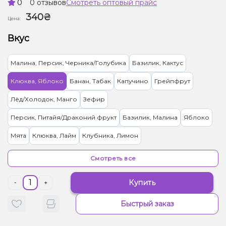
0
0 отзывов
Смотреть оптовый прайс
340₴
Цена:
Вкус
Малина, Персик, Черника/Голубика
Базилик, Кактус
Клюква, Яблоко
Банан, Табак
Капучино
Грейпфрут
Лёд/Холодок, Манго
Зефир
Персик, Питайя/Драконий фрукт
Базилик, Малина
Яблоко
Мята
Клюква, Лайм
Клубника, Лимон
Персик, Яблоко, Ягоды
Ваниль, Табак
Табак
Смотреть все
Купить
-
+
Быстрый заказ