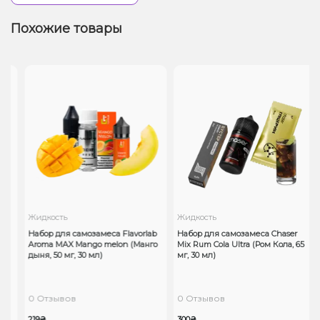
Похожие товары
Жидкость
Жидкость
b
Набор для самозамеса Flavorlab
Набор для самозамеса Chaser
Aroma MAX Mango melon (Манго
Mix Rum Cola Ultra (Ром Кола, 65
дыня, 50 мг, 30 мл)
мг, 30 мл)
0 Отзывов
0 Отзывов
219₴
300₴