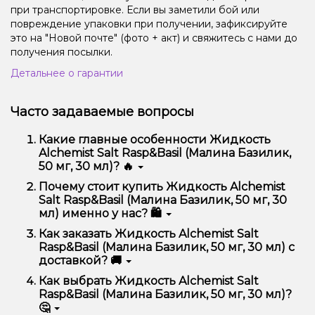
при транспортировке. Если вы заметили бой или
повреждение упаковки при получении, зафиксируйте
это на "Новой почте" (фото + акт) и свяжитесь с нами до
получения посылки.
Детальнее о гарантии
Часто задаваемые вопросы
Какие главные особенности Жидкость
Alchemist Salt Rasp&Basil (Малина Базилик,
50 мг, 30 мл)? 🔥
Жидкость Alchemist Salt Rasp&Basil (Малина
Почему стоит купить Жидкость Alchemist
Базилик, 50 мг, 30 мл) отличается высоким
Salt Rasp&Basil (Малина Базилик, 50 мг, 30
качеством, удобством использования и
мл) именно у нас? 🛍️
надежностью.
Мы предлагаем только оригинальную продукцию,
Как заказать Жидкость Alchemist Salt
широкий ассортимент, выгодные цены и быструю
Rasp&Basil (Малина Базилик, 50 мг, 30 мл) с
доставку. Кроме того, у нас регулярные акции и
доставкой? 🚚
скидки для клиентов!
Оформить заказ можно в несколько кликов:
Как выбрать Жидкость Alchemist Salt
Rasp&Basil (Малина Базилик, 50 мг, 30 мл)?
Добавьте Жидкость Alchemist Salt Rasp&Basil
🤔
(Малина Базилик, 50 мг, 30 мл) в корзину.