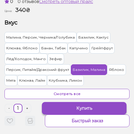
0
0 отзывов
Смотреть оптовый прайс
340₴
Цена:
Вкус
Малина, Персик, Черника/Голубика
Базилик, Кактус
Клюква, Яблоко
Банан, Табак
Капучино
Грейпфрут
Лёд/Холодок, Манго
Зефир
Персик, Питайя/Драконий фрукт
Базилик, Малина
Яблоко
Мята
Клюква, Лайм
Клубника, Лимон
Персик, Яблоко, Ягоды
Ваниль, Табак
Табак
Смотреть все
Купить
-
+
Быстрый заказ