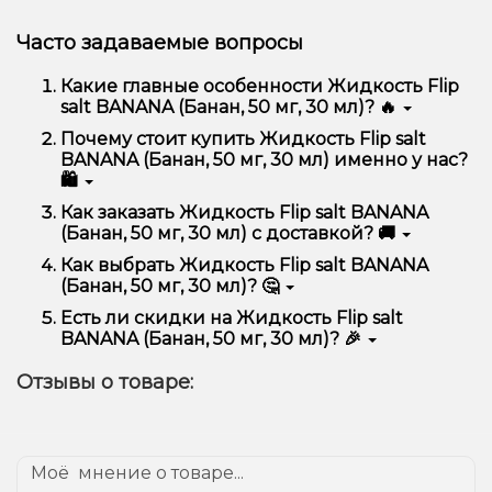
Часто задаваемые вопросы
Какие главные особенности Жидкость Flip
salt BANANA (Банан, 50 мг, 30 мл)? 🔥
Жидкость Flip salt BANANA (Банан, 50 мг, 30 мл)
Почему стоит купить Жидкость Flip salt
отличается высоким качеством, удобством
BANANA (Банан, 50 мг, 30 мл) именно у нас?
использования и надежностью.
🛍️
Мы предлагаем только оригинальную продукцию,
Как заказать Жидкость Flip salt BANANA
широкий ассортимент, выгодные цены и быструю
(Банан, 50 мг, 30 мл) с доставкой? 🚚
доставку. Кроме того, у нас регулярные акции и
скидки для клиентов!
Оформить заказ можно в несколько кликов:
Как выбрать Жидкость Flip salt BANANA
(Банан, 50 мг, 30 мл)? 🤔
Добавьте Жидкость Flip salt BANANA (Банан,
50 мг, 30 мл) в корзину.
Выбор зависит от ваших предпочтений – например,
Есть ли скидки на Жидкость Flip salt
Перейдите к оформлению заказа.
если это кальян, учитывайте размер, материал и тип
BANANA (Банан, 50 мг, 30 мл)? 🎉
чаши, если вейп – мощность и вкус. Наши
Выберите удобный способ оплаты и
менеджеры помогут подобрать идеальный вариант.
Да! Мы регулярно проводим акции и предлагаем
доставки.
Отзывы о товаре:
специальные предложения. Следите за
Подтвердите заказ – мы быстро отправим его
обновлениями на сайте и в нашем телеграмм-
вам!
канале, чтобы не упустить выгодные предложения!
Доставка доступна по всей Украине, сроки зависят
от вашего местоположения.