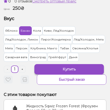
0
0 отзывов
Смотреть оптовый прайс
250₴
Цена:
Вкус
Яблоко
Банан
Кола
Киви, Лёд/Холодок
Лёд/Холодок, Лимон
Пирог/Кондитерка
Лёд/Холодок, Мята
Мята
Персик
Клубника, Манго
Табак
Овсянка/Хлопья
Сахарная вата
Виноград
Грейпфрут
Дыня
Купить
-
+
Быстрый заказ
С этим товаром покупают
Жидкость Sqwiz Frozen Forest (Фроузен