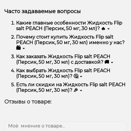
Часто задаваемые вопросы
Какие главные особенности Жидкость Flip
salt PEACH (Персик, 50 мг, 30 мл)? 🔥
Жидкость Flip salt PEACH (Персик, 50 мг, 30 мл)
Почему стоит купить Жидкость Flip salt
отличается высоким качеством, удобством
PEACH (Персик, 50 мг, 30 мл) именно у нас?
использования и надежностью.
🛍️
Мы предлагаем только оригинальную продукцию,
Как заказать Жидкость Flip salt PEACH
широкий ассортимент, выгодные цены и быструю
(Персик, 50 мг, 30 мл) с доставкой? 🚚
доставку. Кроме того, у нас регулярные акции и
скидки для клиентов!
Оформить заказ можно в несколько кликов:
Как выбрать Жидкость Flip salt PEACH
(Персик, 50 мг, 30 мл)? 🤔
Добавьте Жидкость Flip salt PEACH (Персик,
50 мг, 30 мл) в корзину.
Выбор зависит от ваших предпочтений – например,
Есть ли скидки на Жидкость Flip salt PEACH
Перейдите к оформлению заказа.
если это кальян, учитывайте размер, материал и тип
(Персик, 50 мг, 30 мл)? 🎉
чаши, если вейп – мощность и вкус. Наши
Выберите удобный способ оплаты и
менеджеры помогут подобрать идеальный вариант.
Да! Мы регулярно проводим акции и предлагаем
доставки.
Отзывы о товаре:
специальные предложения. Следите за
Подтвердите заказ – мы быстро отправим его
обновлениями на сайте и в нашем телеграмм-
вам!
канале, чтобы не упустить выгодные предложения!
Доставка доступна по всей Украине, сроки зависят
от вашего местоположения.