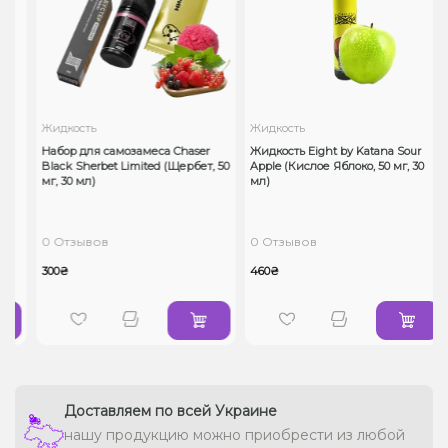
Жидкость
Жидкость
Набор для самозамеса Chaser
Жидкость Eight by Katana Sour
0
Black Sherbet Limited (Щербет, 50
Apple (Кислое Яблоко, 50 мг, 30
мг, 30 мл)
мл)
0 Отзывов
0 Отзывов
300₴
460₴
Доставляем по всей Украине
нашу продукцию можно приобрести из любой