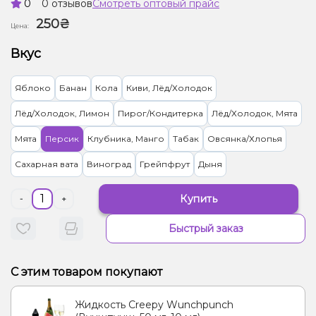
0
0 отзывов
Смотреть оптовый прайс
250₴
Цена:
Вкус
Яблоко
Банан
Кола
Киви, Лёд/Холодок
Лёд/Холодок, Лимон
Пирог/Кондитерка
Лёд/Холодок, Мята
Мята
Персик
Клубника, Манго
Табак
Овсянка/Хлопья
Сахарная вата
Виноград
Грейпфрут
Дыня
Купить
-
+
Быстрый заказ
С этим товаром покупают
Жидкость Creepy Wunchpunch