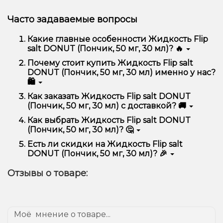
Часто задаваемые вопросы
Какие главные особенности Жидкость Flip
salt DONUT (Пончик, 50 мг, 30 мл)? 🔥
Жидкость Flip salt DONUT (Пончик, 50 мг, 30 мл)
Почему стоит купить Жидкость Flip salt
отличается высоким качеством, удобством
DONUT (Пончик, 50 мг, 30 мл) именно у нас?
использования и надежностью.
🛍️
Мы предлагаем только оригинальную продукцию,
Как заказать Жидкость Flip salt DONUT
широкий ассортимент, выгодные цены и быструю
(Пончик, 50 мг, 30 мл) с доставкой? 🚚
доставку. Кроме того, у нас регулярные акции и
скидки для клиентов!
Оформить заказ можно в несколько кликов:
Как выбрать Жидкость Flip salt DONUT
(Пончик, 50 мг, 30 мл)? 🤔
Добавьте Жидкость Flip salt DONUT (Пончик,
50 мг, 30 мл) в корзину.
Выбор зависит от ваших предпочтений – например,
Есть ли скидки на Жидкость Flip salt
Перейдите к оформлению заказа.
если это кальян, учитывайте размер, материал и тип
DONUT (Пончик, 50 мг, 30 мл)? 🎉
чаши, если вейп – мощность и вкус. Наши
Выберите удобный способ оплаты и
менеджеры помогут подобрать идеальный вариант.
Да! Мы регулярно проводим акции и предлагаем
доставки.
Отзывы о товаре:
специальные предложения. Следите за
Подтвердите заказ – мы быстро отправим его
обновлениями на сайте и в нашем телеграмм-
вам!
канале, чтобы не упустить выгодные предложения!
Доставка доступна по всей Украине, сроки зависят
от вашего местоположения.