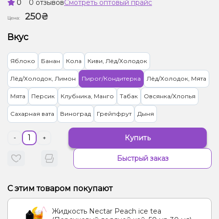
0
0 отзывов
Смотреть оптовый прайс
250₴
Цена:
Вкус
Яблоко
Банан
Кола
Киви, Лёд/Холодок
Лёд/Холодок, Лимон
Пирог/Кондитерка
Лёд/Холодок, Мята
Мята
Персик
Клубника, Манго
Табак
Овсянка/Хлопья
Сахарная вата
Виноград
Грейпфрут
Дыня
Купить
-
+
Быстрый заказ
С этим товаром покупают
Жидкость Nectar Peach ice tea