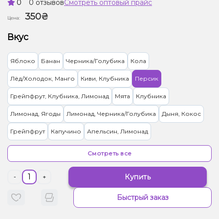
0
0 отзывов
Смотреть оптовый прайс
350₴
Цена:
Вкус
Яблоко
Банан
Черника/Голубика
Кола
Лёд/Холодок, Манго
Киви, Клубника
Персик
Грейпфрут, Клубника, Лимонад
Мята
Клубника
Лимонад, Ягоды
Лимонад, Черника/Голубика
Дыня, Кокос
Грейпфрут
Капучино
Апельсин, Лимонад
Дыня, Манго, Маракуйя
Груша/Дюшес
Ягоды
Смотреть все
Вишня/Черешня, Лимонад
Лимонад, Сливки/Крем
Купить
-
+
Бузина, Лимонад
Лимонад, Чай
Лаванда, Лимонад
Быстрый заказ
Лайм, Лимон, Лимонад
Лимонад, Манго, Маракуйя
Мохито