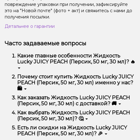
повреждение упаковки при получении, зафиксируйте
это на "Новой почте" (фото + акт) и свяжитесь с нами до
получения посылки.
Детальнее о гарантии
Часто задаваемые вопросы
Какие главные особенности Жидкость
Lucky JUICY PEACH (Персик, 50 мг, 30 мл)? 🔥
Жидкость Lucky JUICY PEACH (Персик, 50 мг, 30
Почему стоит купить Жидкость Lucky JUICY
мл) отличается высоким качеством, удобством
PEACH (Персик, 50 мг, 30 мл) именно у нас?
использования и надежностью.
🛍️
Мы предлагаем только оригинальную продукцию,
Как заказать Жидкость Lucky JUICY PEACH
широкий ассортимент, выгодные цены и быструю
(Персик, 50 мг, 30 мл) с доставкой? 🚚
доставку. Кроме того, у нас регулярные акции и
скидки для клиентов!
Оформить заказ можно в несколько кликов:
Как выбрать Жидкость Lucky JUICY PEACH
(Персик, 50 мг, 30 мл)? 🤔
Добавьте Жидкость Lucky JUICY PEACH
(Персик, 50 мг, 30 мл) в корзину.
Выбор зависит от ваших предпочтений – например,
Есть ли скидки на Жидкость Lucky JUICY
Перейдите к оформлению заказа.
если это кальян, учитывайте размер, материал и тип
PEACH (Персик, 50 мг, 30 мл)? 🎉
чаши, если вейп – мощность и вкус. Наши
Выберите удобный способ оплаты и