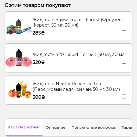
Лимонад, Роза
Арбуз, Лимонад
Виноград
С этим товаром покупают
Алоэ, Лимонад, Мохито, Огурец
Жидкость Sqwiz Frozen Forest (Фроузен
Лимон, Малина, Черника/Голубика
Ананас, Ментол/Эвкалипт
Форест, 50 мг, 30 мл)
285₴
Гуава, Кактус, Киви
Жидкость 420 Liquid Пончик (50 мг, 30 мл)
320₴
Жидкость Nectar Peach ice tea
(Персиковый ледяной чай, 50 мг, 30 мл)
300₴
Характеристики
Описание
Популярные вопросы
Гарант