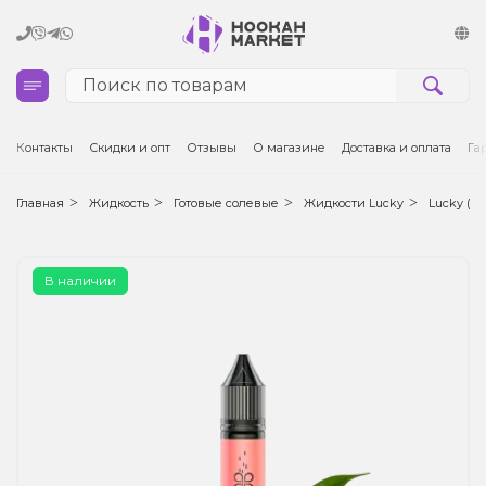
Кальяны
Контакты
Скидки и опт
Отзывы
О магазине
Доставка и оплата
Га
Табак для кальяна и кальянные смеси
Главная
Жидкость
Готовые солевые
Жидкости Lucky
Lucky (50
Уголь для кальяна
В наличии
Чаши для кальяна
Аксессуары для кальяна
Электронные сигареты (POD)
Комплектующие для POD